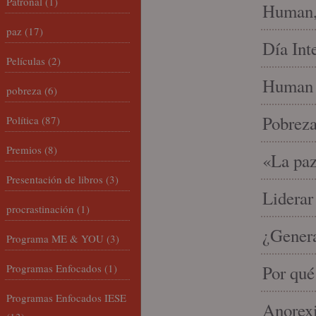
Patronal
(1)
Human, 
paz
(17)
Día Int
Películas
(2)
Human 
pobreza
(6)
Pobrez
Política
(87)
Premios
(8)
«La paz
Presentación de libros
(3)
Liderar
procrastinación
(1)
¿Gener
Programa ME & YOU
(3)
Programas Enfocados
(1)
Por qué
Programas Enfocados IESE
Anorexi