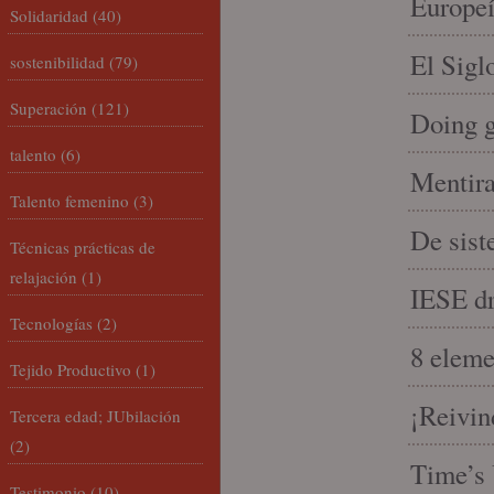
Europeí
Solidaridad
(40)
El Sigl
sostenibilidad
(79)
Superación
(121)
Doing 
talento
(6)
Mentira
Talento femenino
(3)
De sist
Técnicas prácticas de
relajación
(1)
IESE dri
Tecnologías
(2)
8 eleme
Tejido Productivo
(1)
¡Reivin
Tercera edad; JUbilación
(2)
Time’s 
Testimonio
(10)