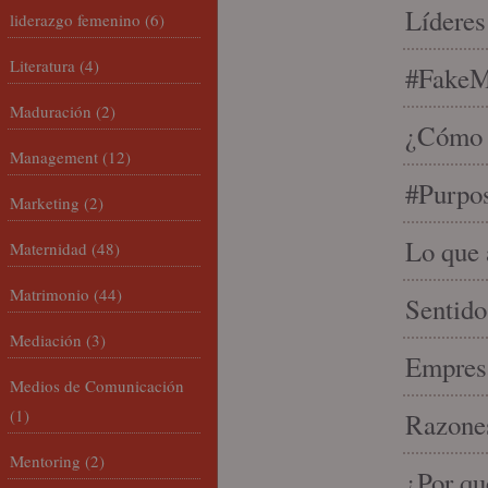
Líderes
liderazgo femenino
(6)
Literatura
(4)
#FakeM
Maduración
(2)
¿Cómo s
Management
(12)
#Purpo
Marketing
(2)
Lo que 
Maternidad
(48)
Matrimonio
(44)
Sentido
Mediación
(3)
Empresa
Medios de Comunicación
(1)
Razones
Mentoring
(2)
¿Por qu