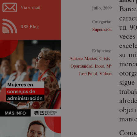
Barce
Vía e-mail
julio, 2009
caract
Categoría:
un 90
RSS Blog
Superación
veces
excel
Etiquetas:
su mi
Adriana Macías
,
Crisis-
merca
Oportunidad
,
Inout
,
Mª
otorg
José Pujol
,
Vídeos
sigu
traba
alred
objet
mante
Conoc