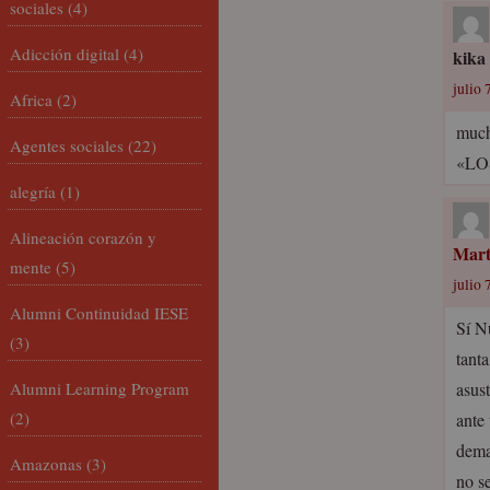
sociales
(4)
Adicción digital
(4)
kika
julio 
Africa
(2)
much
Agentes sociales
(22)
«LO
alegría
(1)
Alineación corazón y
Mar
mente
(5)
julio 
Alumni Continuidad IESE
Sí N
(3)
tant
Alumni Learning Program
asus
(2)
ante
dema
Amazonas
(3)
no s