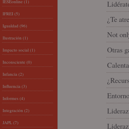
IESEonline
(1)
Lidérat
IFREI
(5)
¿Te atr
Igualdad
(96)
Not onl
Ilustración
(1)
Otras g
Impacto social
(1)
Inconsciente
(0)
Calenta
Infancia
(2)
¿Recur
Influencia
(3)
Entorno
Informes
(4)
Lideraz
Integración
(2)
JAPL
(7)
Lideraz