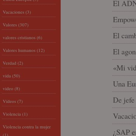
El ADN 
Vacaciones
(3)
Empowe
Valores
(307)
El camb
valores cristianos
(6)
El agon
Valores humanos
(12)
Verdad
(2)
«Mi vid
vida
(50)
Una Eur
video
(8)
De jefe
Vídeos
(7)
Violencia
(1)
Vacacio
Violencia contra la mujer
¿SAP em
(1)