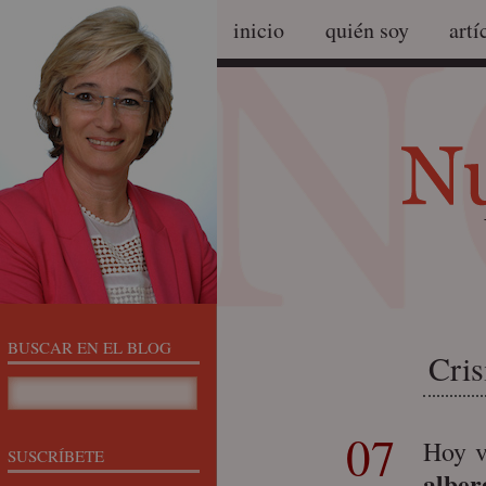
inicio
quién soy
artí
BUSCAR EN EL BLOG
Cris
07
Hoy v
SUSCRÍBETE
alber