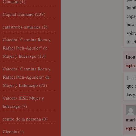
Canción
(1)
fami
Capital Humano
(238)
capa
busc
catástrofes naturales
(2)
sobr
Cátedra "Carmina Roca y
traic
Rafael Pich-Aguiler" de
Mujer y liderazgo
(13)
Inou
septi
Cátedra "Carmina Roca y
Rafael Pich-Aguilera" de
[…] 
Mujer y Liderazgo
(72)
que 
las 
Cátedra IESE Mujer y
liderazgo
(7)
centro de la persona
(0)
mari
septi
Ciencia
(1)