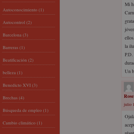
Mi h
Autoconocimiento
(1)
Carn
grat
Autocontrol
(2)
jóve
Barcelona
(3)
ello
la il
Barreras
(1)
P.D.
Beatificación
(2)
dura
Un b
belleza
(1)
Benedicto XVI
(3)
Rose
Brechas
(4)
julio 
Búsqueda de empleo
(1)
Ojal
Cambio climático
(1)
acep
plan