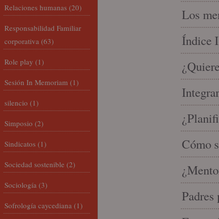
Relaciones humanas
(20)
Los mer
Responsabilidad Familiar
Índice 
corporativa
(63)
Role play
(1)
¿Quiere
Sesión In Memoriam
(1)
Integra
silencio
(1)
¿Planif
Simposio
(2)
Cómo se
Sindicatos
(1)
Sociedad sostenible
(2)
¿Mento
Sociología
(3)
Padres 
Sofrología caycediana
(1)