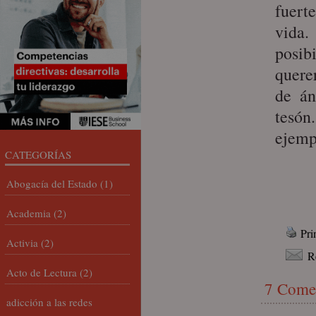
fuert
vida
posib
querer
de án
tesó
ejem
CATEGORÍAS
Abogacía del Estado
(1)
Academia
(2)
Pri
Activia
(2)
R
Acto de Lectura
(2)
7 Come
adicción a las redes