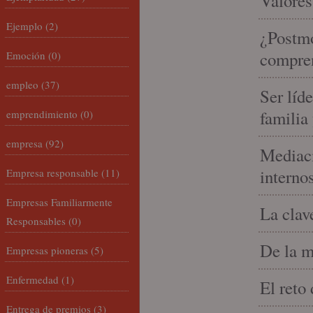
Valores
Ejemplo
(2)
¿Postmo
compren
Emoción
(0)
empleo
(37)
Ser líd
familia
emprendimiento
(0)
empresa
(92)
Mediaci
interno
Empresa responsable
(11)
Empresas Familiarmente
La clav
Responsables
(0)
De la m
Empresas pioneras
(5)
Enfermedad
(1)
El reto
Entrega de premios
(3)