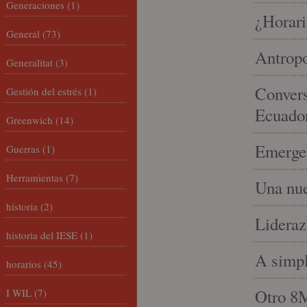
Generaciones
(1)
¿Horari
General
(73)
Antropo
Generalitat
(3)
Convers
Gestión del estrés
(1)
Ecuado
Greenwich
(14)
Emergen
Guerras
(1)
Herramientas
(7)
Una nue
historia
(2)
Lideraz
historia del IESE
(1)
A simpl
horarios
(45)
Otro 8
I WIL
(7)