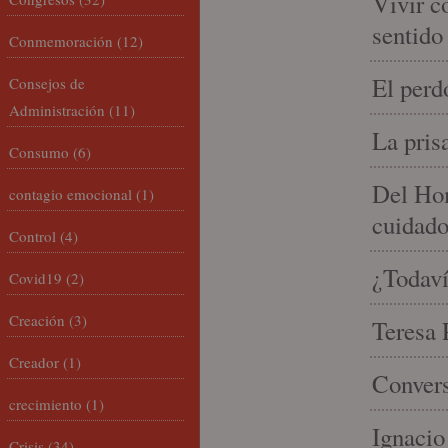
Vivir c
sentido
Conmemoración
(12)
El perd
Consejos de
Administración
(11)
La pris
Consumo
(6)
Del Hom
contagio emocional
(1)
cuidad
Control
(4)
¿Todaví
Covid19
(2)
Creación
(3)
Teresa P
Creador
(1)
Convers
crecimiento
(1)
Ignacio
Crisis
(34)