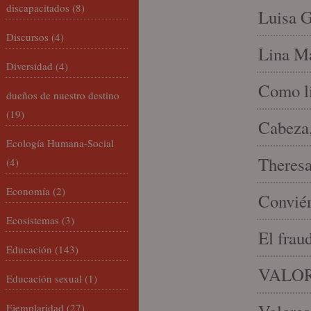
discapacitados
(8)
Luisa G
Discursos
(4)
Lina Ma
Diversidad
(4)
Como li
dueños de nuestro destino
(19)
Cabeza,
Ecología Humana-Social
Theresa 
(4)
Economía
(2)
Conviér
Ecosistemas
(3)
El frau
Educación
(143)
VALOR
Educación sexual
(1)
Ejemplaridad
(27)