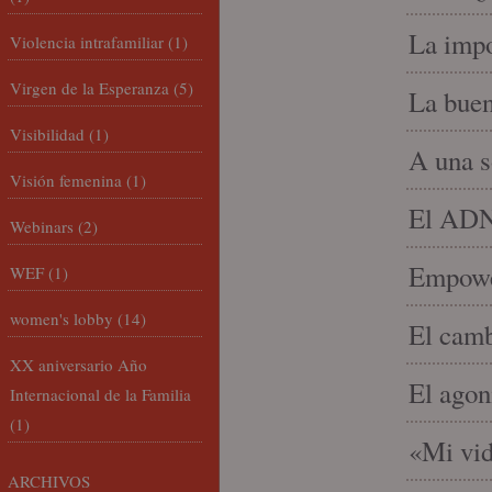
La impo
Violencia intrafamiliar
(1)
Virgen de la Esperanza
(5)
La buen
Visibilidad
(1)
A una s
Visión femenina
(1)
El ADN 
Webinars
(2)
Empowe
WEF
(1)
women's lobby
(14)
El camb
XX aniversario Año
El agon
Internacional de la Familia
(1)
«Mi vid
ARCHIVOS