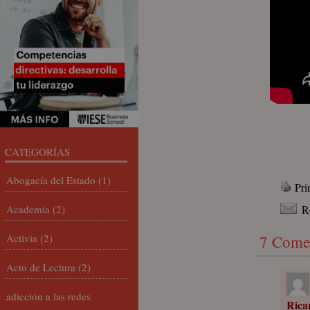
CATEGORÍAS
Abogacía del Estado
(1)
Pri
Academia
(2)
R
Activia
(2)
7 Come
Acto de Lectura
(2)
adicción a las redes
Rica