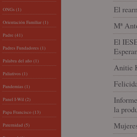
El rear
ONGs
(1)
Orientación Familiar
(1)
Mª Anto
Padre
(41)
El IESE
Padres Fundadores
(1)
Espera
Palabra del año
(1)
Anitie 
Paliativos
(1)
Felicid
Pandemias
(1)
Informe
Panel I-Wil
(2)
la prod
Papa Francisco
(13)
Mujeres
Paternidad
(5)