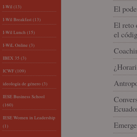
I-Wil
(13)
El pode
I-Wil Breakfast
(13)
El reto
I-Wil Lunch
(15)
el códi
I-WiL Online
(3)
Coachin
IBEX 35
(3)
¿Horari
ICWF
(109)
Antropo
ideología de género
(3)
IESE Business School
Convers
(160)
Ecuado
IESE Women in Leadership
Emergen
(1)