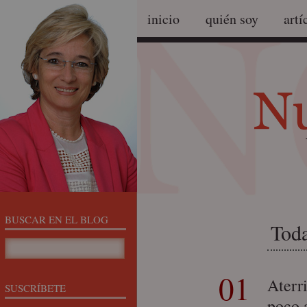
inicio
quién soy
artí
BUSCAR EN EL BLOG
Tod
01
Aterr
SUSCRÍBETE
poco a