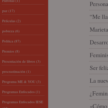
Patronal
(1)
Person
paz
(17)
“Me lla
Películas
(2)
Marieta
pobreza
(6)
Desarro
Política
(87)
Premios
(8)
Feminis
Presentación de libros
(3)
Ser fel
procrastinación
(1)
La nue
Programa ME & YOU
(3)
Programas Enfocados
(1)
¿Femin
Programas Enfocados IESE
«Cómo h