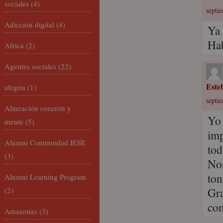
sociales
(4)
septie
Adicción digital
(4)
Ya 
Hab
Africa
(2)
Agentes sociales
(22)
Este
alegría
(1)
septie
Alineación corazón y
Yo 
mente
(5)
imp
Alumni Continuidad IESE
tod
(3)
Nos
ton
Alumni Learning Program
Gra
(2)
com
Amazonas
(3)