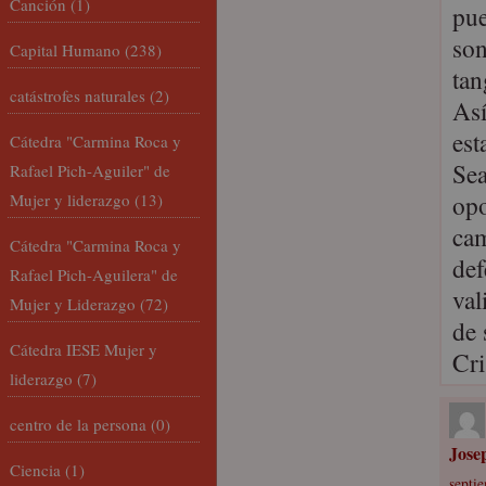
Canción
(1)
pue
son
Capital Humano
(238)
ta
catástrofes naturales
(2)
Así
est
Cátedra "Carmina Roca y
Sea
Rafael Pich-Aguiler" de
opo
Mujer y liderazgo
(13)
cam
Cátedra "Carmina Roca y
def
Rafael Pich-Aguilera" de
val
Mujer y Liderazgo
(72)
de 
Cátedra IESE Mujer y
Cri
liderazgo
(7)
centro de la persona
(0)
Jose
Ciencia
(1)
septie