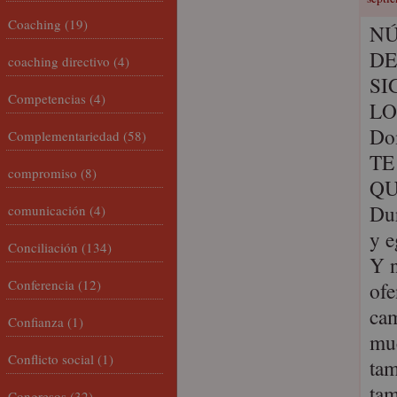
Coaching
(19)
NÚ
DE
coaching directivo
(4)
SI
Competencias
(4)
LO
Do
Complementariedad
(58)
TE
compromiso
(8)
QU
Dur
comunicación
(4)
y e
Conciliación
(134)
Y n
Conferencia
(12)
ofe
cam
Confianza
(1)
muc
Conflicto social
(1)
tam
tam
Congresos
(32)