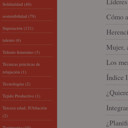
Líderes
Solidaridad
(40)
Cómo am
sostenibilidad
(79)
Superación
(121)
Herenci
talento
(6)
Mujer, 
Talento femenino
(3)
Los mer
Técnicas prácticas de
relajación
(1)
Índice 
Tecnologías
(2)
¿Quiere
Tejido Productivo
(1)
Integra
Tercera edad; JUbilación
(2)
¿Planif
Testimonio
(10)