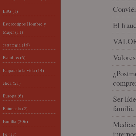
Conviér
ESG
(1)
El frau
Estereotipos Hombre y
Mujer
(11)
VALOR
estrategia
(16)
Valores
Estudios
(6)
Etapas de la vida
(14)
¿Postmo
compren
ética
(21)
Europa
(6)
Ser líd
familia
Eutanasia
(2)
Familia
(206)
Mediaci
interno
Fe
(18)