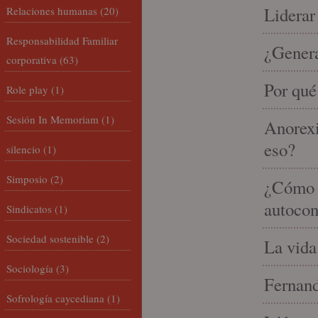
Liderar
Relaciones humanas
(20)
Responsabilidad Familiar
¿Gener
corporativa
(63)
Por qué
Role play
(1)
Sesión In Memoriam
(1)
Anorexi
eso?
silencio
(1)
Simposio
(2)
¿Cómo m
autocon
Sindicatos
(1)
Sociedad sostenible
(2)
La vida
Sociología
(3)
Fernand
Sofrología caycediana
(1)