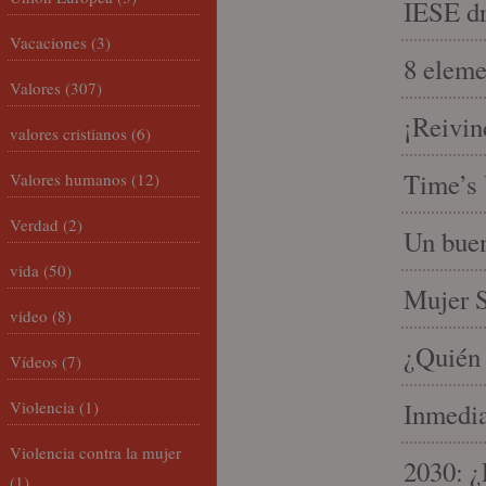
IESE dri
Vacaciones
(3)
8 eleme
Valores
(307)
¡Reivin
valores cristianos
(6)
Time’s 
Valores humanos
(12)
Verdad
(2)
Un buen
vida
(50)
Mujer S
video
(8)
¿Quién 
Vídeos
(7)
Violencia
(1)
Inmedia
Violencia contra la mujer
2030: ¿
(1)