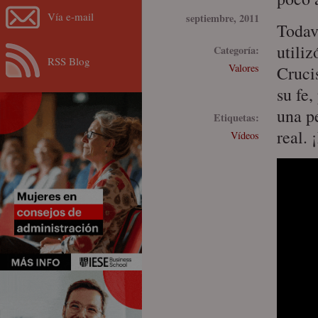
Vía e-mail
septiembre, 2011
Todav
utiliz
Categoría:
RSS Blog
Valores
Cruci
su fe,
una p
Etiquetas:
real. 
Vídeos