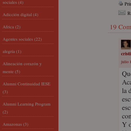
sociales
(4)
Pri
R
Adicción digital
(4)
19 Com
Africa
(2)
Agentes sociales
(22)
alegría
(1)
cris
julio 
Alineación corazón y
mente
(5)
Que
Aca
Alumni Continuidad IESE
la 
(3)
esc
Alumni Learning Program
esc
(2)
con
Y o
Amazonas
(3)