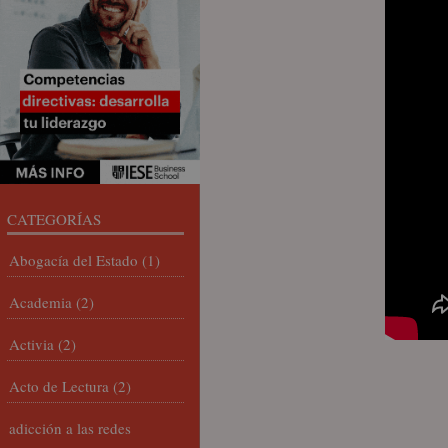
CATEGORÍAS
Abogacía del Estado
(1)
Academia
(2)
Activia
(2)
Acto de Lectura
(2)
adicción a las redes