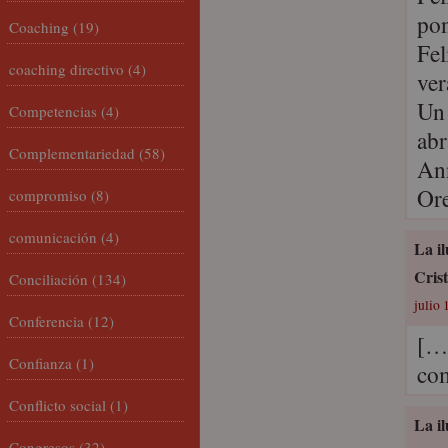
pon
Coaching
(19)
Fel
coaching directivo
(4)
ver
Un
Competencias
(4)
abr
Complementariedad
(58)
An
Ore
compromiso
(8)
comunicación
(4)
La il
Cris
Conciliación
(134)
julio 
Conferencia
(12)
[…]
Confianza
(1)
com
Conflicto social
(1)
La il
Congresos
(32)