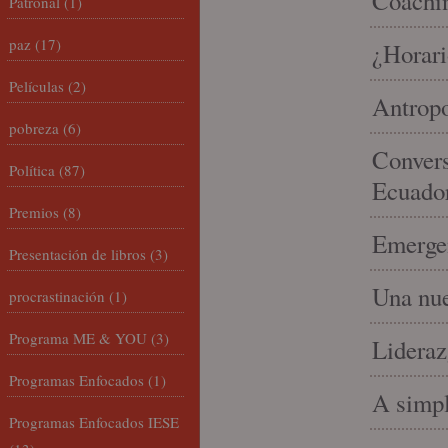
Coachin
Patronal
(1)
paz
(17)
¿Horari
Películas
(2)
Antropo
pobreza
(6)
Convers
Política
(87)
Ecuado
Premios
(8)
Emergen
Presentación de libros
(3)
Una nue
procrastinación
(1)
Programa ME & YOU
(3)
Lideraz
Programas Enfocados
(1)
A simpl
Programas Enfocados IESE