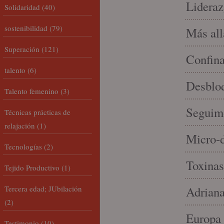
Lideraz
Solidaridad
(40)
sostenibilidad
(79)
Más allá
Superación
(121)
Confin
talento
(6)
Desbloq
Talento femenino
(3)
Seguim
Técnicas prácticas de
relajación
(1)
Micro-d
Tecnologías
(2)
Toxinas
Tejido Productivo
(1)
Tercera edad; JUbilación
Adriana
(2)
Europa 
Testimonio
(10)