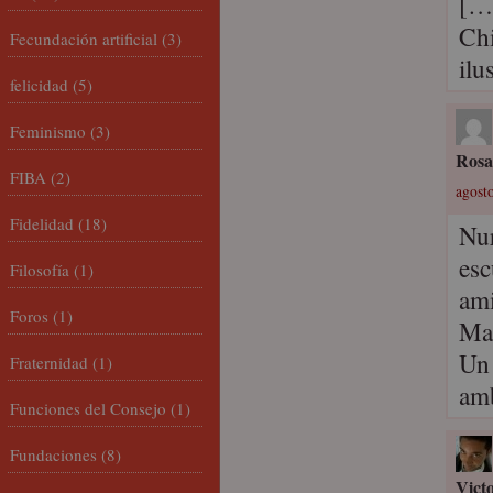
[…
Chi
Fecundación artificial
(3)
ilu
felicidad
(5)
Feminismo
(3)
Rosa
FIBA
(2)
agosto
Fidelidad
(18)
Nur
esc
Filosofía
(1)
ami
Foros
(1)
Mar
Un 
Fraternidad
(1)
am
Funciones del Consejo
(1)
Fundaciones
(8)
Vict