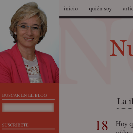
inicio
quién soy
artí
BUSCAR EN EL BLOG
La i
18
Hoy q
SUSCRÍBETE
vídeo