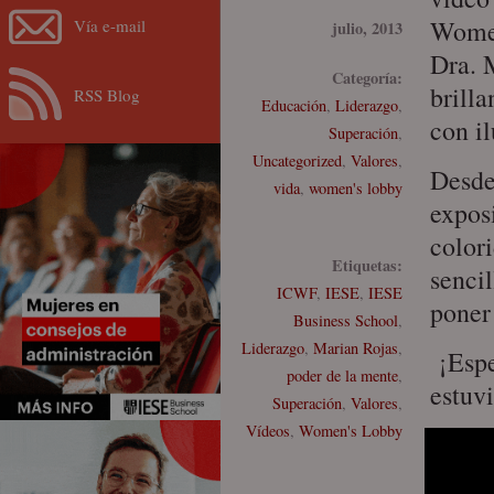
Women
Vía e-mail
julio, 2013
Dra. 
Categoría:
brilla
RSS Blog
Educación
,
Liderazgo
,
con il
Superación
,
Uncategorized
,
Valores
,
Desde
vida
,
women's lobby
expos
color
Etiquetas:
sencil
ICWF
,
IESE
,
IESE
poner
Business School
,
Liderazgo
,
Marian Rojas
,
¡Espe
poder de la mente
,
estuvi
Superación
,
Valores
,
Vídeos
,
Women's Lobby