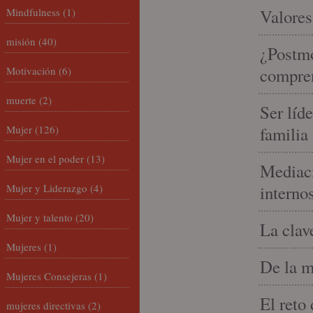
Mindfulness
(1)
Valores
misión
(40)
¿Postmo
Motivación
(6)
compren
muerte
(2)
Ser líd
Mujer
(126)
familia
Mujer en el poder
(13)
Mediaci
Mujer y Liderazgo
(4)
interno
Mujer y talento
(20)
La clav
Mujeres
(1)
De la m
Mujeres Consejeras
(1)
El reto
mujeres directivas
(2)