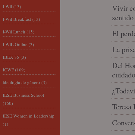
Vivir c
I-Wil
(13)
sentido
I-Wil Breakfast
(13)
El perd
I-Wil Lunch
(15)
I-WiL Online
(3)
La pris
IBEX 35
(3)
Del Hom
ICWF
(109)
cuidad
ideología de género
(3)
¿Todaví
IESE Business School
(160)
Teresa P
IESE Women in Leadership
Convers
(1)