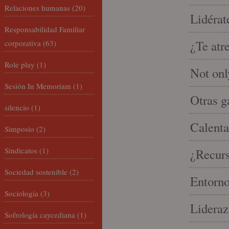
Relaciones humanas
(20)
Lidérat
Responsabilidad Familiar
¿Te atr
corporativa
(63)
Role play
(1)
Not onl
Sesión In Memoriam
(1)
Otras g
silencio
(1)
Calenta
Simposio
(2)
Sindicatos
(1)
¿Recur
Sociedad sostenible
(2)
Entorno
Sociología
(3)
Lideraz
Sofrología caycediana
(1)