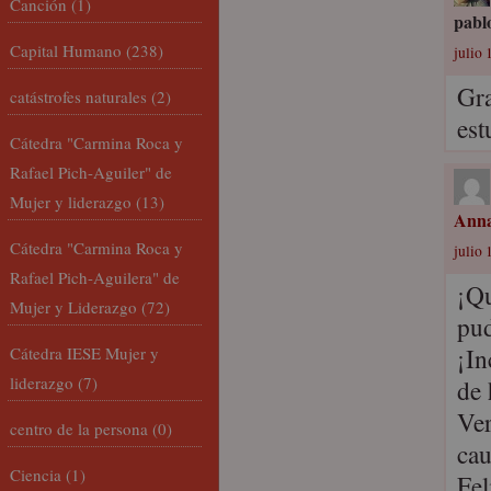
Canción
(1)
pabl
Capital Humano
(238)
julio 
Gra
catástrofes naturales
(2)
est
Cátedra "Carmina Roca y
Rafael Pich-Aguiler" de
Mujer y liderazgo
(13)
Ann
Cátedra "Carmina Roca y
julio 
Rafael Pich-Aguilera" de
¡Qu
Mujer y Liderazgo
(72)
pud
¡In
Cátedra IESE Mujer y
liderazgo
(7)
de 
Ver
centro de la persona
(0)
cau
Ciencia
(1)
Fel