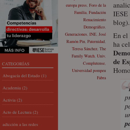
anali
europa press
,
Foro de la
IESE 
Familia
,
Fundación
Renacimiento
blog).
Demográfico
,
En el
Generaciones
,
INE
,
José
Ramón Pin
,
Paternidad
,
ha ce
Teresa Sánchez
,
The
Demo
Family Watch
,
Univ.
de E
Complutense
,
CATEGORÍAS
Homol
Universidad pompeu
Abogacía del Estado
(1)
Fabra
“
Academia
(2)
p
Activia
(2)
p
Acto de Lectura
(2)
u
p
adicción a las redes