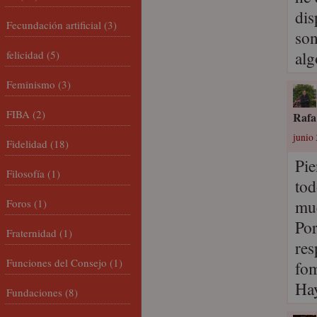
dis
Fecundación artificial
(3)
son
alg
felicidad
(5)
Feminismo
(3)
FIBA
(2)
Rafa
junio 
Fidelidad
(18)
Pie
Filosofía
(1)
tod
mue
Foros
(1)
Por
Fraternidad
(1)
res
Funciones del Consejo
(1)
fom
Hay
Fundaciones
(8)