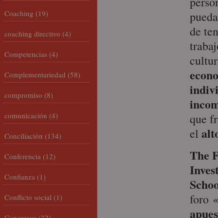
person
Coaching
(19)
pueda
de te
coaching directivo
(4)
traba
Competencias
(4)
cult
econo
Complementariedad
(58)
indiv
compromiso
(8)
incom
comunicación
(4)
que fr
alt
el
Conciliación
(134)
The 
Conferencia
(12)
Inves
Confianza
(1)
Schoo
foro
Conflicto social
(1)
apues
Congresos
(32)