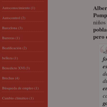
Alber
Autoconocimiento
(1)
Pomp
Autocontrol
(2)
niños
pobla
Barcelona
(3)
pero 
Barreras
(1)
Beatificación
(2)
«
f
belleza
(1)
e
Benedicto XVI
(3)
d
Brechas
(4)
d
e
Búsqueda de empleo
(1)
c
Cambio climático
(1)
g