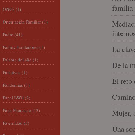
familia
ONGs
(1)
Orientación Familiar
(1)
Mediaci
interno
Padre
(41)
Padres Fundadores
(1)
La clav
Palabra del año
(1)
De la m
Paliativos
(1)
El reto
Pandemias
(1)
Camino 
Panel I-Wil
(2)
Papa Francisco
(13)
Mujer, 
Paternidad
(5)
Una soc