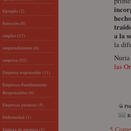
prime
incor
Ejemplo
(2)
hecho
Emoción
(0)
traíd
a la 
empleo
(37)
la dif
emprendimiento
(0)
Nuria
empresa
(92)
las O
Empresa responsable
(11)
Empresas Familiarmente
Responsables
(0)
Empresas pioneras
(5)
Pri
R
Enfermedad
(1)
5 Come
Entrega de premios
(3)