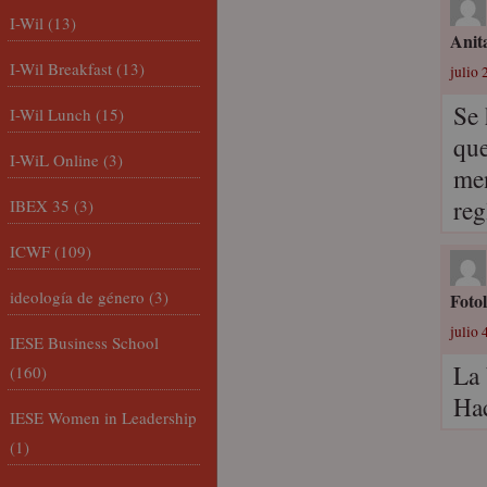
I-Wil
(13)
Anit
I-Wil Breakfast
(13)
julio 
Se 
I-Wil Lunch
(15)
que
I-WiL Online
(3)
men
reg
IBEX 35
(3)
ICWF
(109)
ideología de género
(3)
Foto
julio 
IESE Business School
La 
(160)
Hac
IESE Women in Leadership
(1)