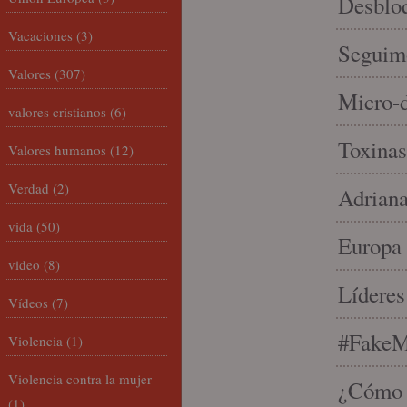
Desbloq
Vacaciones
(3)
Seguim
Valores
(307)
Micro-d
valores cristianos
(6)
Toxinas
Valores humanos
(12)
Verdad
(2)
Adriana
vida
(50)
Europa 
video
(8)
Líderes
Vídeos
(7)
#FakeM
Violencia
(1)
Violencia contra la mujer
¿Cómo s
(1)