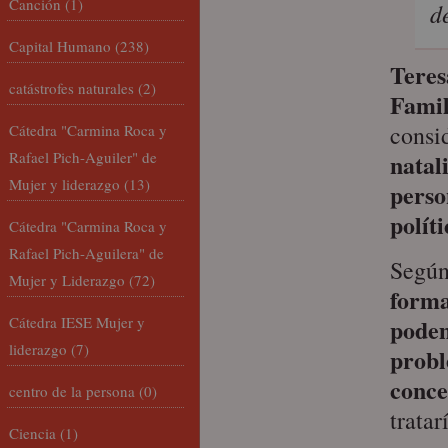
Canción
(1)
d
Capital Humano
(238)
Teres
catástrofes naturales
(2)
Famil
consi
Cátedra "Carmina Roca y
Rafael Pich-Aguiler" de
natal
Mujer y liderazgo
(13)
perso
políti
Cátedra "Carmina Roca y
Rafael Pich-Aguilera" de
Según
Mujer y Liderazgo
(72)
forma
Cátedra IESE Mujer y
podem
liderazgo
(7)
probl
conce
centro de la persona
(0)
tratar
Ciencia
(1)