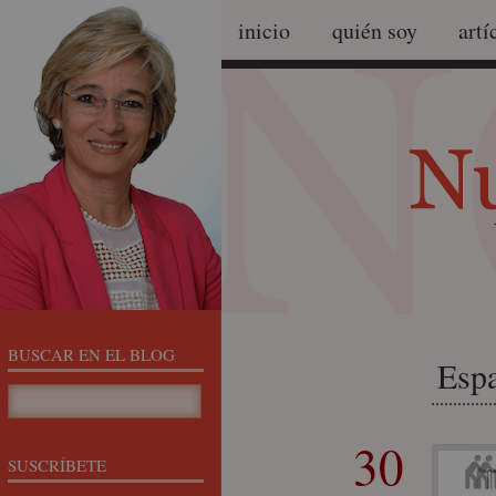
inicio
quién soy
artí
BUSCAR EN EL BLOG
Espa
30
SUSCRÍBETE