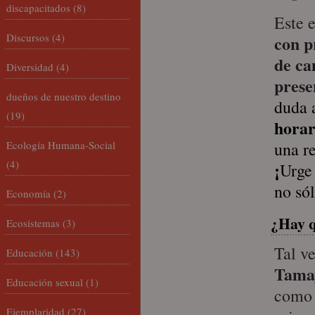
discapacitados
(8)
Este 
Discursos
(4)
con 
de ca
Diversidad
(4)
prese
dueños de nuestro destino
duda 
(19)
horar
Ecología Humana-Social
una r
(4)
¡
Urg
no só
Economía
(2)
¿Hay q
Ecosistemas
(3)
Tal v
Educación
(143)
Tama
Educación sexual
(1)
como 
Ejemplaridad
(27)