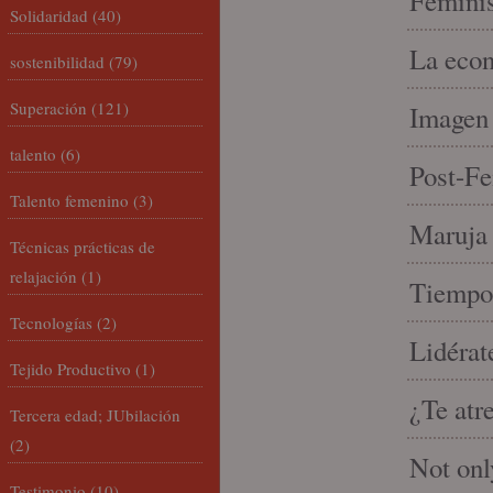
Feminis
Solidaridad
(40)
La econ
sostenibilidad
(79)
Superación
(121)
Imagen 
talento
(6)
Post-Fe
Talento femenino
(3)
Maruja 
Técnicas prácticas de
relajación
(1)
Tiempo 
Tecnologías
(2)
Lidérat
Tejido Productivo
(1)
¿Te atr
Tercera edad; JUbilación
(2)
Not onl
Testimonio
(10)