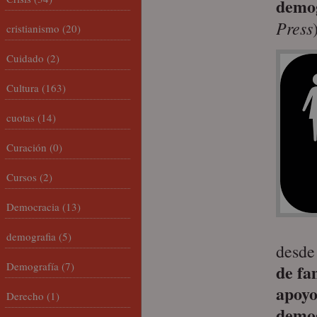
demog
Press
cristianismo
(20)
Cuidado
(2)
Cultura
(163)
cuotas
(14)
Curación
(0)
Cursos
(2)
Democracia
(13)
demografia
(5)
desde
Demografía
(7)
de fa
apoyo
Derecho
(1)
demog