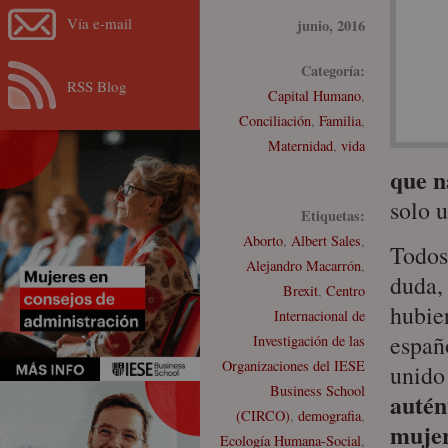
Vía e-mail
junio, 2016
Categoría:
RSS Blog
Capital Humano
,
Conciliación
,
Familia
,
Maternidad
,
vida
que n
solo u
Etiquetas:
Aborto
,
Albert Sales
,
Todos 
Alejandro Macarrón
,
duda,
Brexit
,
Centro
hubie
Internacional de
españ
Investigación de las
Organizaciones del IESE
unido
Business School
autén
(CIRCO)
,
demografia
,
muje
Ecología Humana-Social
,