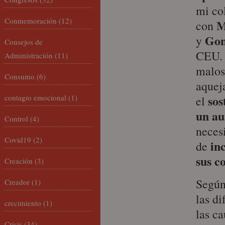
mi co
Conmemoración
(12)
M
con
Gon
y
Consejos de
CEU. 
Administración
(11)
malos
Consumo
(6)
aquej
sos
contagio emocional
(1)
el
un au
Control
(4)
neces
Covid19
(2)
in
de
sus c
Creación
(3)
Según
Creador
(1)
las di
crecimiento
(1)
las ca
Crisis
(34)