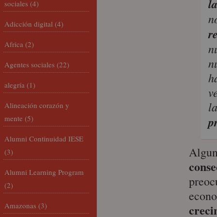
l
sociales
(4)
n
Adicción digital
(4)
r
Africa
(2)
n
n
Agentes sociales
(22)
h
alegría
(1)
v
l
Alineación corazón y
mente
(5)
p
Alumni Continuidad IESE
Algun
(3)
conse
Alumni Learning Program
preoc
(2)
econo
Amazonas
(3)
creci