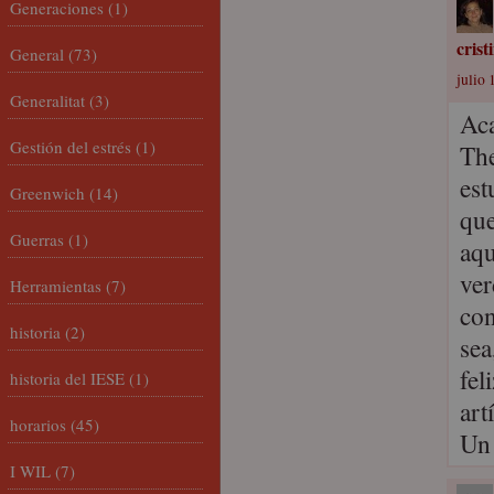
Generaciones
(1)
cris
General
(73)
julio 
Generalitat
(3)
Aca
Gestión del estrés
(1)
The
est
Greenwich
(14)
que
Guerras
(1)
aqu
ver
Herramientas
(7)
con
historia
(2)
sea
fel
historia del IESE
(1)
art
horarios
(45)
Un 
I WIL
(7)