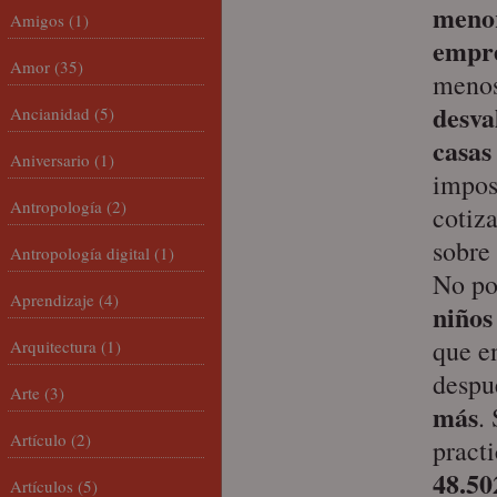
meno
Amigos
(1)
empr
Amor
(35)
menos
desva
Ancianidad
(5)
casas
Aniversario
(1)
impos
Antropología
(2)
coti
sobre
Antropología digital
(1)
No po
Aprendizaje
(4)
niños
que e
Arquitectura
(1)
despu
Arte
(3)
más
.
Artículo
(2)
pract
48.50
Artículos
(5)