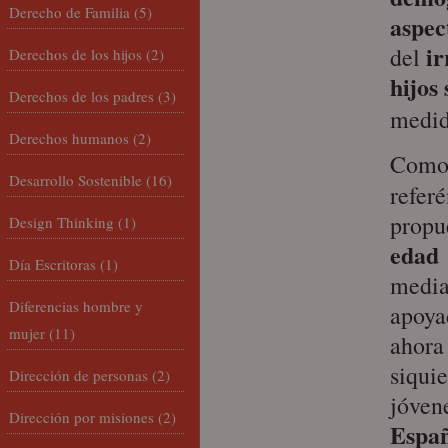
Derecho de Familia
(5)
aspec
ir
del
Derechos de los hijos
(2)
hijos
Derechos de los padres
(3)
medid
Derechos humanos
(2)
Como 
Desarrollo Sostenible
(16)
refe
propu
Design Thinking
(1)
edad 
Día Escritoras
(1)
media
Diferencias hombre y
apoya
mujer
(11)
ahora
siqui
Dirección de personas
(2)
jóven
Dirección por misiones
(2)
Españ