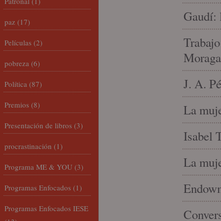
Patronal
(1)
Gaudí: 
paz
(17)
Trabajo
Películas
(2)
Moraga
pobreza
(6)
J. A. P
Política
(87)
Premios
(8)
La muje
Presentación de libros
(3)
Isabel 
procrastinación
(1)
La muje
Programa ME & YOU
(3)
Endowme
Programas Enfocados
(1)
Programas Enfocados IESE
Conver