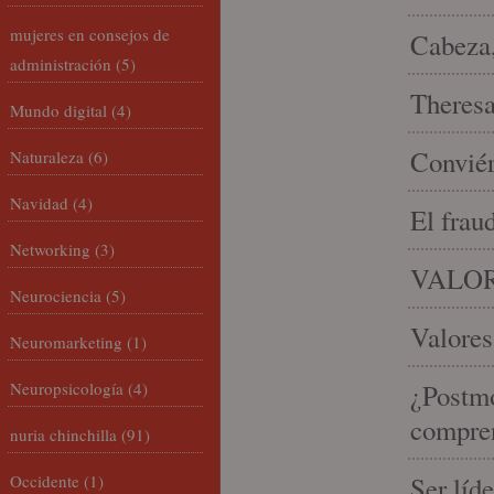
mujeres en consejos de
Cabeza,
administración
(5)
Theresa 
Mundo digital
(4)
Conviér
Naturaleza
(6)
Navidad
(4)
El frau
Networking
(3)
VALOR
Neurociencia
(5)
Valores
Neuromarketing
(1)
Neuropsicología
(4)
¿Postmo
compren
nuria chinchilla
(91)
Occidente
(1)
Ser líd