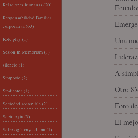
Relaciones humanas
(20)
Ecuado
Responsabilidad Familiar
Emergen
corporativa
(63)
Una nue
Role play
(1)
Sesión In Memoriam
(1)
Lideraz
silencio
(1)
A simpl
Simposio
(2)
Otro 8
Sindicatos
(1)
Sociedad sostenible
(2)
Foro de
Sociología
(3)
El mejo
Sofrología caycediana
(1)