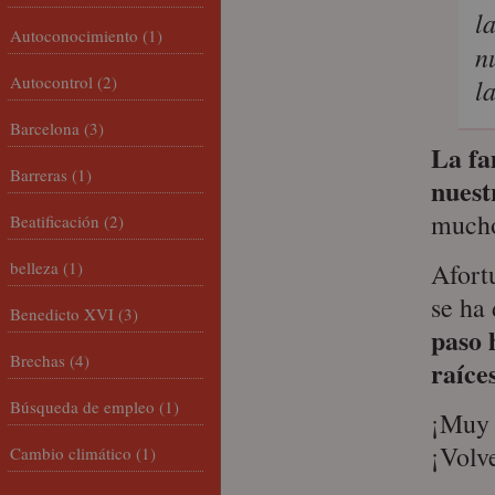
l
Autoconocimiento
(1)
n
Autocontrol
(2)
l
Barcelona
(3)
La fa
Barreras
(1)
nuest
mucho
Beatificación
(2)
belleza
(1)
Afort
se ha
Benedicto XVI
(3)
paso 
Brechas
(4)
raíce
Búsqueda de empleo
(1)
¡Muy 
¡Volv
Cambio climático
(1)