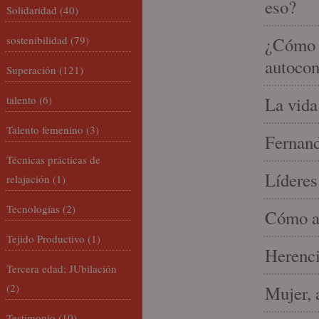
eso?
Solidaridad
(40)
sostenibilidad
(79)
¿Cómo m
autocon
Superación
(121)
talento
(6)
La vida
Talento femenino
(3)
Fernand
Técnicas prácticas de
Líderes
relajación
(1)
Tecnologías
(2)
Cómo am
Tejido Productivo
(1)
Herenci
Tercera edad; JUbilación
(2)
Mujer, 
Testimonio
(10)