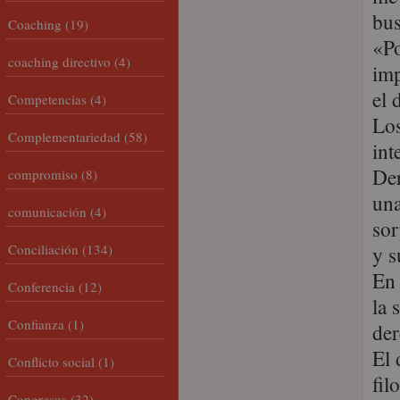
bus
Coaching
(19)
«Po
coaching directivo
(4)
imp
el 
Competencias
(4)
Los
Complementariedad
(58)
int
Der
compromiso
(8)
una
comunicación
(4)
sor
Conciliación
(134)
y s
En 
Conferencia
(12)
la 
Confianza
(1)
der
El 
Conflicto social
(1)
fil
Congresos
(32)