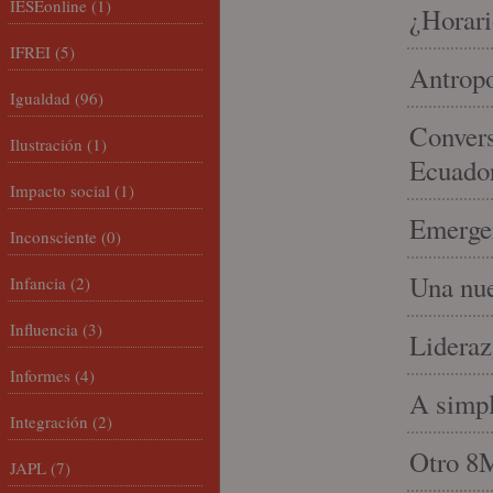
IESEonline
(1)
¿Horari
IFREI
(5)
Antropo
Igualdad
(96)
Convers
Ilustración
(1)
Ecuado
Impacto social
(1)
Emergen
Inconsciente
(0)
Una nue
Infancia
(2)
Influencia
(3)
Lideraz
Informes
(4)
A simpl
Integración
(2)
Otro 8
JAPL
(7)