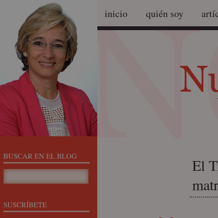
inicio
quién soy
artí
BUSCAR EN EL BLOG
El T
mat
SUSCRÍBETE