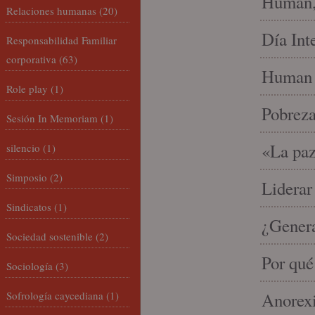
Human, 
Relaciones humanas
(20)
Día Int
Responsabilidad Familiar
corporativa
(63)
Human 
Role play
(1)
Pobrez
Sesión In Memoriam
(1)
«La paz
silencio
(1)
Simposio
(2)
Liderar
Sindicatos
(1)
¿Gener
Sociedad sostenible
(2)
Por qué
Sociología
(3)
Sofrología caycediana
(1)
Anorexi