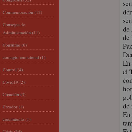
sen
der
Conmemoración
(12)
sen
Consejos de
de 
Administración
(11)
de 
Pac
Consumo
(6)
Der
contagio emocional
(1)
En 
Control
(4)
el 
con
Covid19
(2)
hom
Creación
(3)
gob
de 
Creador
(1)
En 
crecimiento
(1)
tam
Est
Crisis
(34)