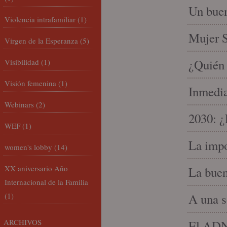
Un buen
Violencia intrafamiliar
(1)
Mujer S
Virgen de la Esperanza
(5)
¿Quién 
Visibilidad
(1)
Visión femenina
(1)
Inmedia
Webinars
(2)
2030: ¿
WEF
(1)
La impo
women's lobby
(14)
XX aniversario Año
La buen
Internacional de la Familia
(1)
A una s
ARCHIVOS
El ADN 