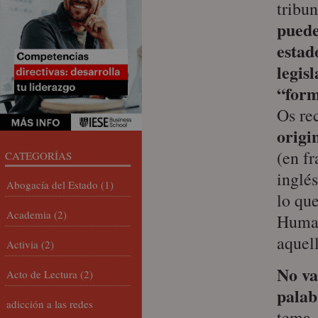
tribu
puede
estad
legis
“form
Os re
origi
(en f
CATEGORÍAS
inglé
Abogacía del Estado
(1)
lo qu
Academia
(2)
Human
aquell
Activia
(2)
No va
Acto de Lectura
(2)
pala
adicción a las redes
tema, 