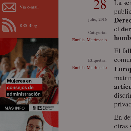
28
La se
Vía e-mail
public
Dere
julio, 2016
RSS Blog
der
el
Categoría:
homb
Familia
,
Matrimonio
El fal
comun
Etiquetas:
Euro
Familia
,
Matrimonio
matri
artíc
discri
priva
En def
otras 