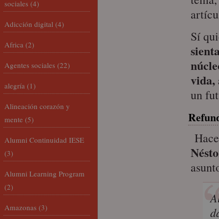
sociales
(4)
artícu
Adicción digital
(4)
Sí qu
Africa
(2)
sient
núcle
Agentes sociales
(22)
vida,
alegría
(1)
un fu
Alineación corazón y
Refund
mente
(5)
Hace
Alumni Continuidad IESE
Nésto
(3)
asunto
Alumni Learning Program
(2)
A
Amazonas
(3)
d