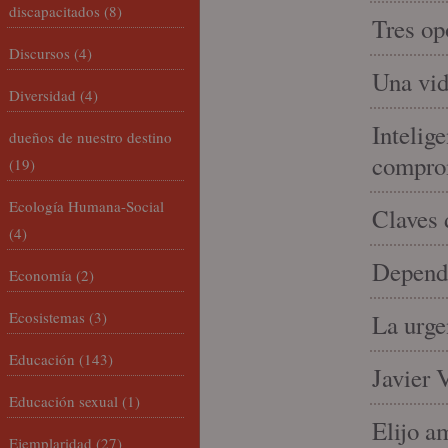
discapacitados
(8)
Tres op
Discursos
(4)
Una vid
Diversidad
(4)
Intelige
dueños de nuestro destino
compro
(19)
Ecología Humana-Social
Claves 
(4)
Depende
Economía
(2)
Ecosistemas
(3)
La urge
Educación
(143)
Javier 
Educación sexual
(1)
Elijo a
Ejemplaridad
(27)