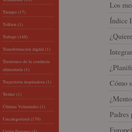
Los mer
Tiempo
(17)
Índice 
Tolkien
(1)
¿Quiere
Trabajo
(148)
Transformación digital
(1)
Integra
Trastornos de la conducta
¿Planif
alimentaria
(1)
Cómo se
Trayectoria inspiradora
(1)
Twitter
(1)
¿Mento
Últimas Voluntades
(1)
Padres 
Uncategorized
(170)
Europeí
Unión Europea
(3)