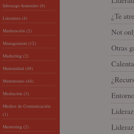
Lidérat
liderazgo femenino
(6)
¿Te atr
Literatura
(4)
Not onl
Maduración
(2)
Management
(12)
Otras g
Marketing
(2)
Calenta
Maternidad
(48)
¿Recur
Matrimonio
(44)
Mediación
(3)
Entorno
Medios de Comunicación
Lideraz
(1)
Lideraz
Mentoring
(2)