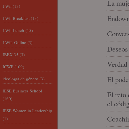
La muje
I-Wil
(13)
Endowme
I-Wil Breakfast
(13)
I-Wil Lunch
(15)
Conver
I-WiL Online
(3)
Deseos 
IBEX 35
(3)
Verdad 
ICWF
(109)
El pode
ideología de género
(3)
IESE Business School
El reto
(160)
el códi
IESE Women in Leadership
Coachin
(1)