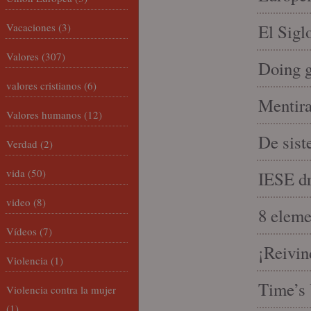
Vacaciones
(3)
El Sigl
Valores
(307)
Doing 
valores cristianos
(6)
Mentira
Valores humanos
(12)
De sist
Verdad
(2)
vida
(50)
IESE dri
video
(8)
8 eleme
Vídeos
(7)
¡Reivin
Violencia
(1)
Time’s 
Violencia contra la mujer
(1)