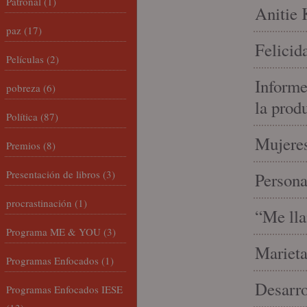
Patronal
(1)
Anitie 
paz
(17)
Felicid
Películas
(2)
Informe
pobreza
(6)
la prod
Política
(87)
Mujeres
Premios
(8)
Presentación de libros
(3)
Person
procrastinación
(1)
“Me lla
Programa ME & YOU
(3)
Marieta
Programas Enfocados
(1)
Desarro
Programas Enfocados IESE