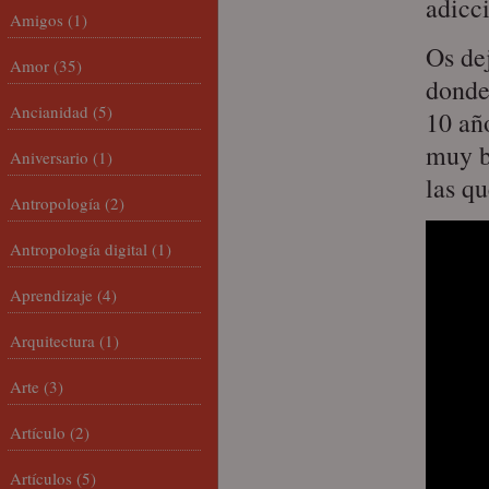
adicci
Amigos
(1)
Os de
Amor
(35)
donde
Ancianidad
(5)
10 añ
muy 
Aniversario
(1)
las q
Antropología
(2)
Antropología digital
(1)
Aprendizaje
(4)
Arquitectura
(1)
Arte
(3)
Artículo
(2)
Artículos
(5)