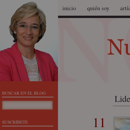
inicio
quién soy
artí
BUSCAR EN EL BLOG
Lide
11
SUSCRÍBETE