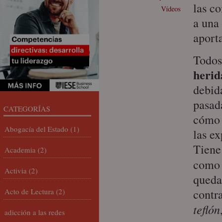
las co
Vídeos
a una
aport
Todos
herid
debid
pasad
CATEGORÍAS
cómo 
Abogacía del Estado
(1)
las ex
Tiene
Academia
(2)
como
Activia
(2)
quedan
Acto de Lectura
(2)
contr
teflón
adicción a las redes