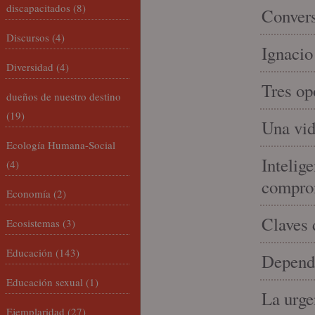
discapacitados
(8)
Convers
Discursos
(4)
Ignacio
Diversidad
(4)
Tres op
dueños de nuestro destino
(19)
Una vid
Ecología Humana-Social
Intelige
(4)
compro
Economía
(2)
Claves 
Ecosistemas
(3)
Educación
(143)
Depende
Educación sexual
(1)
La urge
Ejemplaridad
(27)