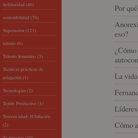
Solidaridad
(40)
Por qué
sostenibilidad
(79)
Anorexi
Superación
(121)
eso?
talento
(6)
¿Cómo m
Talento femenino
(3)
autocon
Técnicas prácticas de
La vida
relajación
(1)
Tecnologías
(2)
Fernand
Tejido Productivo
(1)
Líderes
Tercera edad; JUbilación
Cómo am
(2)
Testimonio
(10)