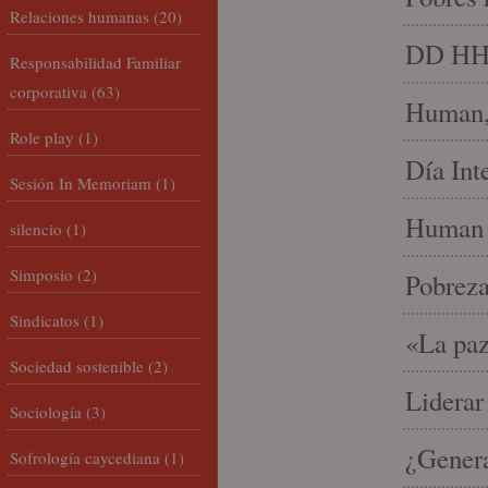
Relaciones humanas
(20)
DD HH, 
Responsabilidad Familiar
corporativa
(63)
Human, 
Role play
(1)
Día Int
Sesión In Memoriam
(1)
Human 
silencio
(1)
Simposio
(2)
Pobrez
Sindicatos
(1)
«La paz
Sociedad sostenible
(2)
Liderar
Sociología
(3)
¿Gener
Sofrología caycediana
(1)