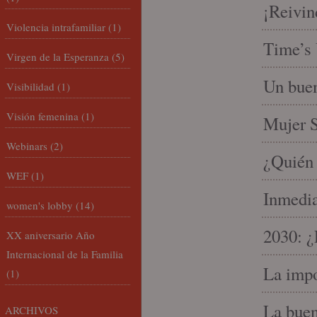
¡Reivin
Violencia intrafamiliar
(1)
Time’s 
Virgen de la Esperanza
(5)
Un buen
Visibilidad
(1)
Visión femenina
(1)
Mujer S
Webinars
(2)
¿Quién 
WEF
(1)
Inmedia
women's lobby
(14)
2030: ¿
XX aniversario Año
Internacional de la Familia
La impo
(1)
La buen
ARCHIVOS