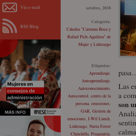
Vía e-mail
octubre, 2018
Categoría:
RSS Blog
Cátedra "Carmina Roca y
Rafael Pich-Aguilera" de
Mujer y Liderazgo
Etiquetas:
pasa
Aprendizaje
,
Autoaprendizaje
,
Las e
Autoconocimiento
,
a com
Autocontrol
,
centro de la
son u
persona
,
emociones
,
GAR
,
Gestión de
Analiz
emociones
,
I-Wil Lunch
,
senti
Liderazgo
,
Nuria Ferrer
calma
Chinchilla
,
Psiquiatría
,