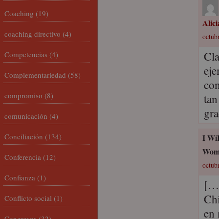
Coaching
(19)
Alic
coaching directivo
(4)
octubr
Cla
Competencias
(4)
eje
Complementariedad
(58)
con
compromiso
(8)
tan
gra
comunicación
(4)
Conciliación
(134)
I Wi
Wome
Conferencia
(12)
octubr
Confianza
(1)
[…]
Chi
Conflicto social
(1)
en 
Congresos
(32)