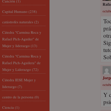
Canción
(1)
Rafa
Capital Humano
(238)
octubr
Tod
catástrofes naturales
(2)
prá
Cátedra "Carmina Roca y
otr
Rafael Pich-Aguiler" de
Sig
Mujer y liderazgo
(13)
tut
Sob
Cátedra "Carmina Roca y
Rafael Pich-Aguilera" de
Mujer y Liderazgo
(72)
Jorg
Cátedra IESE Mujer y
octubr
liderazgo
(7)
Y q
centro de la persona
(0)
psi
Ciencia
(1)