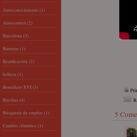
Autoconocimiento
(1)
Autocontrol
(2)
Barcelona
(3)
Barreras
(1)
Beatificación
(2)
belleza
(1)
Benedicto XVI
(3)
Pri
Brechas
(4)
R
Búsqueda de empleo
(1)
5 Come
Cambio climático
(1)