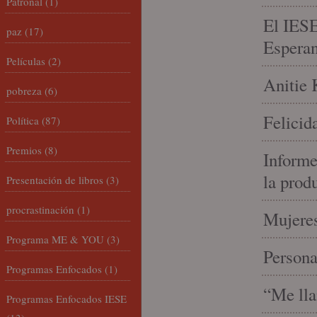
Patronal
(1)
El IESE
paz
(17)
Espera
Películas
(2)
Anitie 
pobreza
(6)
Felicid
Política
(87)
Premios
(8)
Informe
la prod
Presentación de libros
(3)
procrastinación
(1)
Mujeres
Programa ME & YOU
(3)
Person
Programas Enfocados
(1)
“Me lla
Programas Enfocados IESE