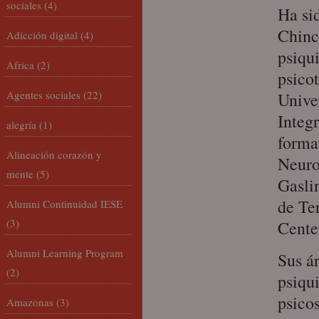
sociales
(4)
Ha sid
Chinc
Adicción digital
(4)
psiqu
Africa
(2)
psico
Agentes sociales
(22)
Unive
Integ
alegría
(1)
forma
Alineación corazón y
Neurop
mente
(5)
Gaslin
de Te
Alumni Continuidad IESE
(3)
Cente
Alumni Learning Program
Sus ár
(2)
psiqui
psicos
Amazonas
(3)