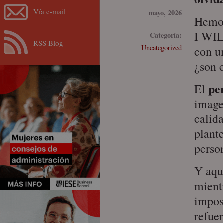
Vía e-mail
mayo, 2026
Hemos
I WIL
Categoría:
RSS Blog
Uncategorized
con u
¿son 
pe
El
image
calid
plant
perso
Y aqu
mient
impos
refue