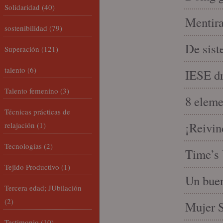
Solidaridad
(40)
Mentira
sostenibilidad
(79)
De sist
Superación
(121)
talento
(6)
IESE dri
Talento femenino
(3)
8 eleme
Técnicas prácticas de
¡Reivin
relajación
(1)
Tecnologías
(2)
Time’s 
Tejido Productivo
(1)
Un buen
Tercera edad; JUbilación
(2)
Mujer S
Testimonio
(10)