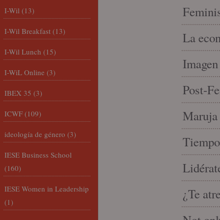
Feminis
I-Wil
(13)
I-Wil Breakfast
(13)
La econ
I-Wil Lunch
(15)
Imagen 
I-WiL Online
(3)
Post-Fe
IBEX 35
(3)
Maruja 
ICWF
(109)
ideología de género
(3)
Tiempo 
IESE Business School
Lidérat
(160)
IESE Women in Leadership
¿Te atr
(1)
Not onl