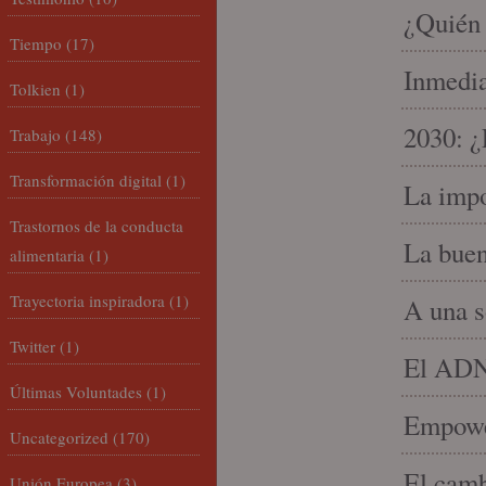
¿Quién 
Tiempo
(17)
Inmedia
Tolkien
(1)
2030: ¿
Trabajo
(148)
Transformación digital
(1)
La impo
Trastornos de la conducta
La buen
alimentaria
(1)
Trayectoria inspiradora
(1)
A una s
Twitter
(1)
El ADN 
Últimas Voluntades
(1)
Empowe
Uncategorized
(170)
El camb
Unión Europea
(3)