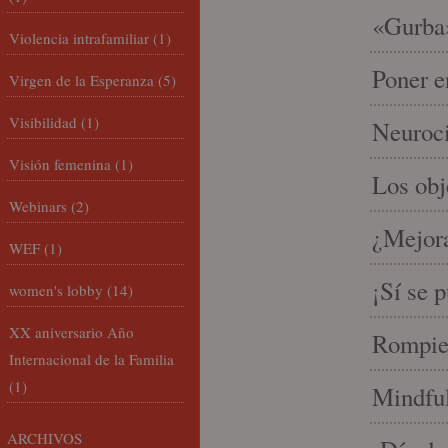
«Gurba»
Violencia intrafamiliar
(1)
Poner e
Virgen de la Esperanza
(5)
Visibilidad
(1)
Neuroci
Visión femenina
(1)
Los ob
Webinars
(2)
¿Mejora
WEF
(1)
¡Sí se 
women's lobby
(14)
XX aniversario Año
Rompien
Internacional de la Familia
(1)
Mindful
ARCHIVOS