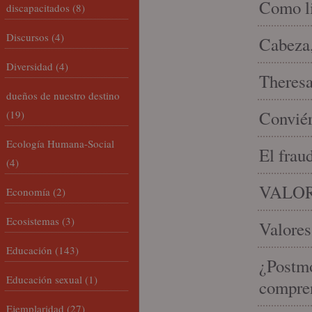
Como li
discapacitados
(8)
Discursos
(4)
Cabeza,
Diversidad
(4)
Theresa 
dueños de nuestro destino
Conviér
(19)
Ecología Humana-Social
El frau
(4)
VALOR
Economía
(2)
Ecosistemas
(3)
Valores
Educación
(143)
¿Postmo
Educación sexual
(1)
compren
Ejemplaridad
(27)