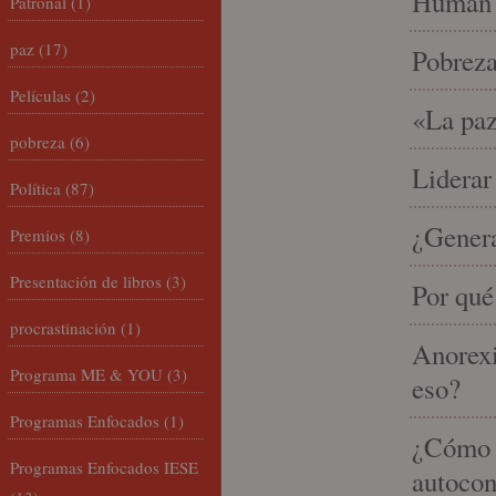
Human 
Patronal
(1)
paz
(17)
Pobrez
Películas
(2)
«La paz
pobreza
(6)
Liderar
Política
(87)
¿Gener
Premios
(8)
Presentación de libros
(3)
Por qué
procrastinación
(1)
Anorexi
Programa ME & YOU
(3)
eso?
Programas Enfocados
(1)
¿Cómo m
Programas Enfocados IESE
autocon