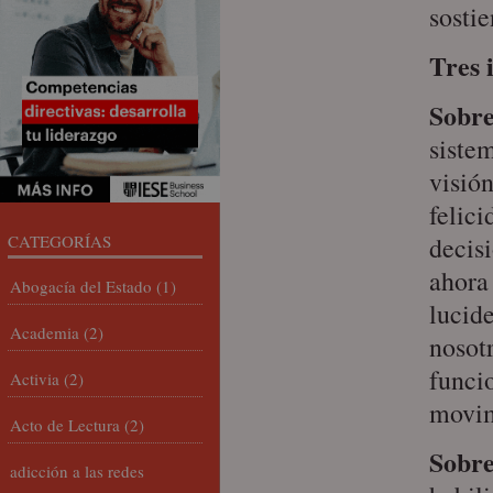
sostie
Tres 
Sobre
sistem
visió
felic
CATEGORÍAS
decis
ahora
Abogacía del Estado
(1)
lucid
Academia
(2)
nosot
funcio
Activia
(2)
movim
Acto de Lectura
(2)
Sobre
adicción a las redes