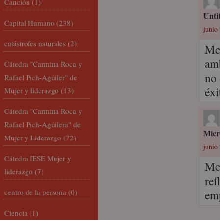
Canción
(1)
Unti
Capital Humano
(238)
junio 
catástrofes naturales
(2)
Me 
amb
Cátedra "Carmina Roca y
no 
Rafael Pich-Aguiler" de
éxi
Mujer y liderazgo
(13)
Cátedra "Carmina Roca y
Rafael Pich-Aguilera" de
Micr
Mujer y Liderazgo
(72)
junio 
Cátedra IESE Mujer y
Me 
liderazgo
(7)
ref
centro de la persona
(0)
emp
Ciencia
(1)