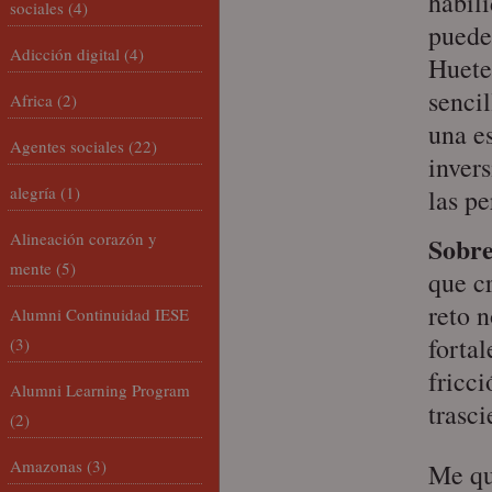
habili
sociales
(4)
puede
Adicción digital
(4)
Huete
sencil
Africa
(2)
una es
Agentes sociales
(22)
inver
alegría
(1)
las p
Alineación corazón y
Sobre 
mente
(5)
que c
reto n
Alumni Continuidad IESE
forta
(3)
fricci
Alumni Learning Program
trasci
(2)
Amazonas
(3)
Me qu