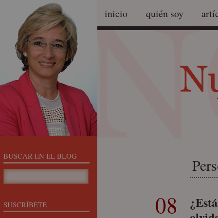
inicio
quién soy
artí
BUSCAR EN EL BLOG
Pers
08
¿Está
SUSCRÍBETE
olvid