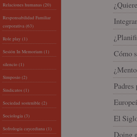
¿Quiere
Relaciones humanas
(20)
Responsabilidad Familiar
Integra
corporativa
(63)
¿Planif
Role play
(1)
Sesión In Memoriam
(1)
Cómo se
silencio
(1)
¿Mento
Simposio
(2)
Padres 
Sindicatos
(1)
Europeí
Sociedad sostenible
(2)
Sociología
(3)
El Sigl
Sofrología caycediana
(1)
Doing 