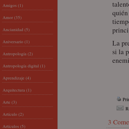
talent
Amigos
(1)
quién
Amor
(35)
tiemp
princi
Ancianidad
(5)
La pr
Aniversario
(1)
si la 
Antropología
(2)
enemi
Antropología digital
(1)
Aprendizaje
(4)
Arquitectura
(1)
Pri
Arte
(3)
R
Artículo
(2)
3 Come
Artículos
(5)