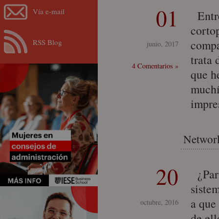
01
Vía e-mail
Entre
corto
RSS Blog
compa
junio, 2017
trata 
4 Comentarios »
que h
muchí
impre
Network
20
¿Para
siste
a que
octubre, 2016
de el