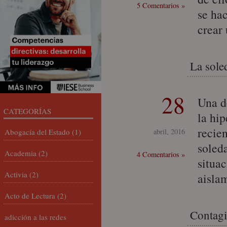
5 Comentarios »
se hac
crear
La sole
28
Una d
CATEGORÍAS
la hi
recien
Abogacía del Estado
(1)
abril, 2016
soled
Academia
(2)
4 Comentarios »
situa
Activia
(2)
aisla
Acto de Lectura
(2)
Contagi
adicción a las redes