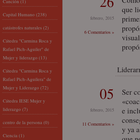
26
Como 
Canción
(1)
que l
Capital Humano
(238)
primer
febrero, 2015
propós
catástrofes naturales
(2)
6 Comentarios »
visual
Cátedra "Carmina Roca y
propós
Rafael Pich-Aguiler" de
Mujer y liderazgo
(13)
Liderar
Cátedra "Carmina Roca y
Rafael Pich-Aguilera" de
05
Mujer y Liderazgo
(72)
Ser c
«coac
Cátedra IESE Mujer y
e incl
liderazgo
(7)
febrero, 2015
conseg
centro de la persona
(0)
11 Comentarios »
y ya a
Ciencia
(1)
que n