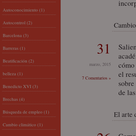
incor
Autoconocimiento
(1)
Autocontrol
(2)
Cambio 
Barcelona
(3)
31
Salie
Barreras
(1)
acadé
Beatificación
(2)
cómo f
marzo, 2015
el res
belleza
(1)
7 Comentarios »
sobre
Benedicto XVI
(3)
de la
Brechas
(4)
Búsqueda de empleo
(1)
El arte 
Cambio climático
(1)