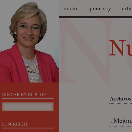
inicio
quién soy
artí
BUSCAR EN EL BLOG
Archivos
¿Mejora
SUSCRÍBETE