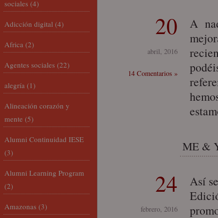
sociales
(4)
20
A nad
Adicción digital
(4)
mejor
Africa
(2)
recie
abril, 2016
podéis
Agentes sociales
(22)
14 Comentarios »
refere
alegría
(1)
hemos
Alineación corazón y
estam
mente
(5)
Alumni Continuidad IESE
ME & YO
(3)
Alumni Learning Program
24
Así s
(2)
Edici
Amazonas
(3)
promo
febrero, 2016