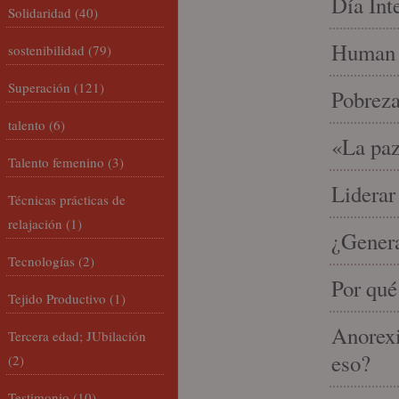
Día Int
Solidaridad
(40)
Human 
sostenibilidad
(79)
Superación
(121)
Pobrez
talento
(6)
«La paz
Talento femenino
(3)
Liderar
Técnicas prácticas de
relajación
(1)
¿Gener
Tecnologías
(2)
Por qué
Tejido Productivo
(1)
Anorexi
Tercera edad; JUbilación
eso?
(2)
Testimonio
(10)