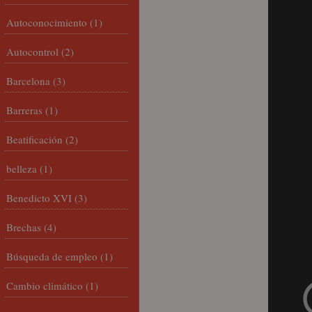
Autoconocimiento
(1)
Autocontrol
(2)
Barcelona
(3)
Barreras
(1)
Beatificación
(2)
belleza
(1)
Benedicto XVI
(3)
Brechas
(4)
Búsqueda de empleo
(1)
Cambio climático
(1)