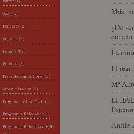
Patronal
(1)
Más mu
paz
(17)
¿De ver
Películas
(2)
ciencia
pobreza
(6)
La mira
Política
(87)
Premios
(8)
El rear
Presentación de libros
(3)
Mª Anto
procrastinación
(1)
El IESE
Programa ME & YOU
(3)
Espera
Programas Enfocados
(1)
Anitie 
Programas Enfocados IESE