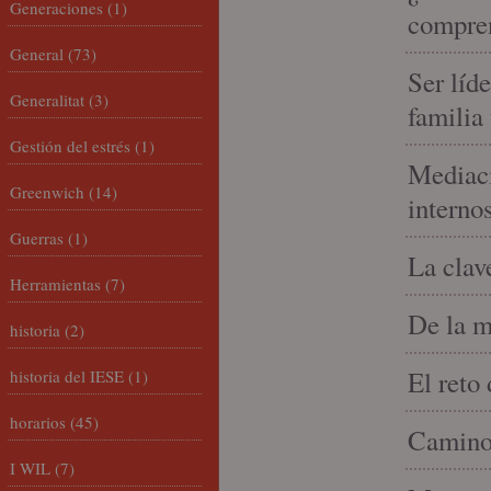
Generaciones
(1)
compren
General
(73)
Ser líd
Generalitat
(3)
familia
Gestión del estrés
(1)
Mediaci
Greenwich
(14)
interno
Guerras
(1)
La clav
Herramientas
(7)
De la m
historia
(2)
El reto
historia del IESE
(1)
horarios
(45)
Camino 
I WIL
(7)