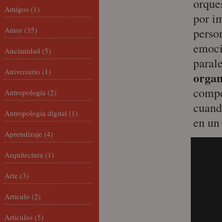
orques
Amigos
(1)
por i
Amor
(35)
perso
emoci
Ancianidad
(5)
paral
Aniversario
(1)
organ
compe
Antropología
(2)
cuand
Antropología digital
(1)
en un
Aprendizaje
(4)
Arquitectura
(1)
Arte
(3)
Artículo
(2)
Artículos
(5)