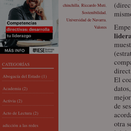
(direc
chinchilla
,
Riccardo Muti
,
mismo
Sostenibilidad
,
Universidad de Navarra
,
Empez
Valores
lider
muest
(estra
compa
CATEGORÍAS
direc
Abogacía del Estado
(1)
El coa
datos
Academia
(2)
mejor
Activia
(2)
de ses
Acto de Lectura
(2)
acord
otra 
adicción a las redes