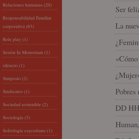
Relaciones humanas
(20)
Ser fel
Responsabilidad Familiar
La nue
corporativa
(63)
Role play
(1)
¿Femin
Sesión In Memoriam
(1)
«Cómo h
silencio
(1)
¿Mujer
Simposio
(2)
Pobres 
Sindicatos
(1)
Sociedad sostenible
(2)
DD HH, 
Sociología
(3)
Human, 
Sofrología caycediana
(1)