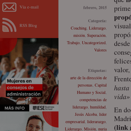
primer
Vía e-mail
febrero, 2015
propó
Categoría:
visual
RSS Blog
Coaching
,
Liderazgo
,
propós
misión
,
Superación
,
desde
Trabajo
,
Uncategorized
,
Valores
conse
felice
valor
Etiquetas:
Frent
arte de la dirección de
personas
,
Capital
hasta
Humano y Social
,
vida
competencias de
liderazgo
,
humildad
,
En do
Jesús Alcoba
,
lider
Madri
empresarial
,
liderarazgo
,
(link
Liderazgo
,
Misión
,
nuria