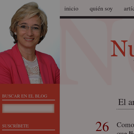
inicio
quién soy
artí
BUSCAR EN EL BLOG
El a
26
Como
SUSCRÍBETE
li
que