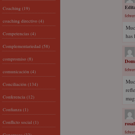
Edit
Coaching
(19)
febrer
coaching directivo
(4)
Much
Competencias
(4)
has
Complementariedad
(58)
compromiso
(8)
Domi
febrer
comunicación
(4)
Much
Conciliación
(134)
refl
Conferencia
(12)
mag
Confianza
(1)
Conflicto social
(1)
rosa
febrer
Congresos
(32)