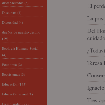
discapacitados
(8)
El perd
Discursos
(4)
La pris
Diversidad
(4)
Del Hom
dueños de nuestro destino
cuidad
(19)
Ecología Humana-Social
¿Todaví
(4)
Teresa P
Economía
(2)
Convers
Ecosistemas
(3)
Educación
(143)
Ignacio
Educación sexual
(1)
Tres op
Ejemplaridad
(27)