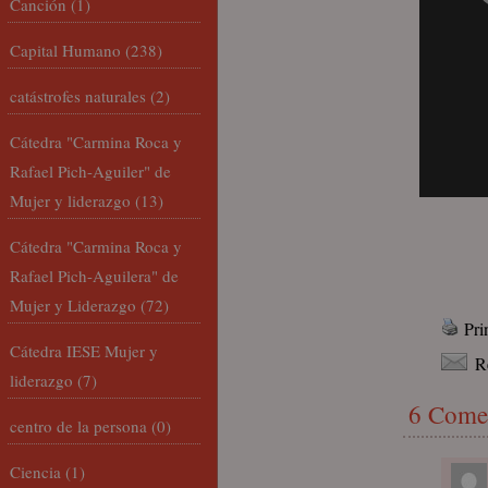
Canción
(1)
Capital Humano
(238)
catástrofes naturales
(2)
Cátedra "Carmina Roca y
Rafael Pich-Aguiler" de
Mujer y liderazgo
(13)
Cátedra "Carmina Roca y
Rafael Pich-Aguilera" de
Mujer y Liderazgo
(72)
Pri
Cátedra IESE Mujer y
R
liderazgo
(7)
6 Come
centro de la persona
(0)
Ciencia
(1)