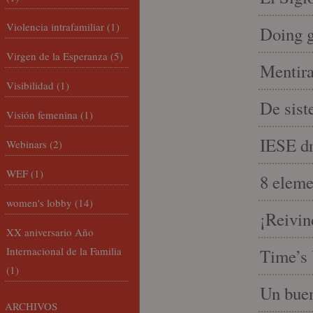
Violencia intrafamiliar
(1)
Doing 
Virgen de la Esperanza
(5)
Mentira
Visibilidad
(1)
De sist
Visión femenina
(1)
IESE dri
Webinars
(2)
WEF
(1)
8 eleme
women's lobby
(14)
¡Reivin
XX aniversario Año
Internacional de la Familia
Time’s 
(1)
Un buen
ARCHIVOS