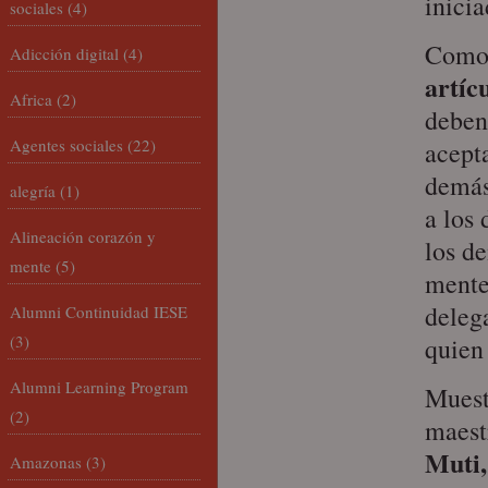
inicia
sociales
(4)
Como 
Adicción digital
(4)
artíc
Africa
(2)
deben
Agentes sociales
(22)
acepta
demás,
alegría
(1)
a los 
Alineación corazón y
los de
mente
(5)
mente 
deleg
Alumni Continuidad IESE
(3)
quien
Alumni Learning Program
Muest
(2)
maest
Muti,
Amazonas
(3)