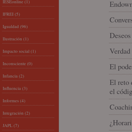
IESEonline
(1)
Endowme
IFREI
(5)
Conver
Igualdad
(96)
Deseos 
Ilustración
(1)
Verdad 
Impacto social
(1)
Inconsciente
(0)
El pode
Infancia
(2)
El reto
Influencia
(3)
el códi
Informes
(4)
Coachin
Integración
(2)
¿Horari
JAPL
(7)