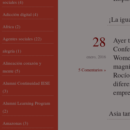
sociales
(4)
Adicción digital
(4)
¡La igu
Africa
(2)
28
Ayer 
Agentes sociales
(22)
Confe
alegría
(1)
Women
enero, 2016
Alineación corazón y
magní
5 Comentarios »
mente
(5)
Rocío 
difer
Alumni Continuidad IESE
empre
(3)
Alumni Learning Program
(2)
Asia ta
Amazonas
(3)