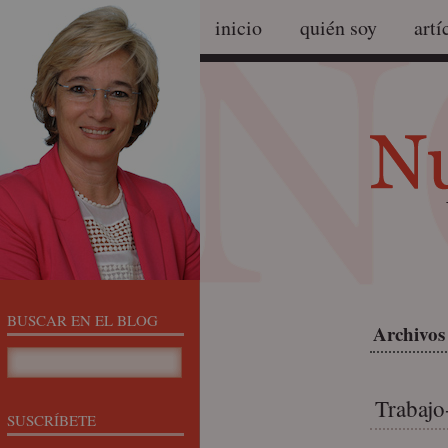
inicio
quién soy
artí
BUSCAR EN EL BLOG
Archivos
Trabajo
SUSCRÍBETE