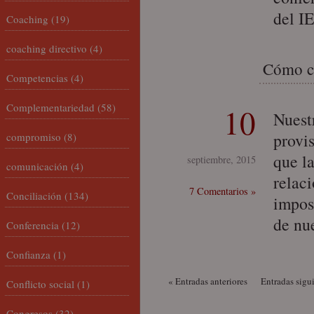
del I
Coaching
(19)
coaching directivo
(4)
Cómo co
Competencias
(4)
Complementariedad
(58)
10
Nuest
provis
compromiso
(8)
que la
septiembre, 2015
comunicación
(4)
relac
7 Comentarios »
Conciliación
(134)
impos
de nu
Conferencia
(12)
Confianza
(1)
« Entradas anteriores
Entradas sigu
Conflicto social
(1)
Congresos
(32)