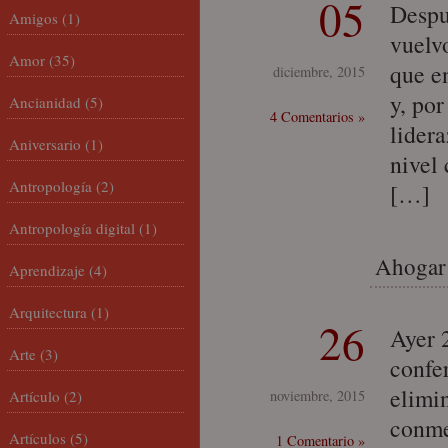
05
Despu
Amigos
(1)
vuelv
Amor
(35)
que en
diciembre, 2015
y, por
Ancianidad
(5)
4 Comentarios »
lider
Aniversario
(1)
nivel
Antropología
(2)
[…]
Antropología digital
(1)
Ahogar 
Aprendizaje
(4)
Arquitectura
(1)
26
Ayer 
Arte
(3)
confe
elimin
Artículo
(2)
noviembre, 2015
conmem
Artículos
(5)
1 Comentario »