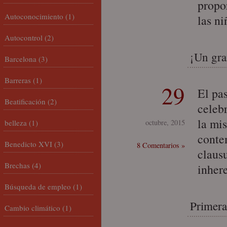
propo
Autoconocimiento
(1)
las n
Autocontrol
(2)
¡Un gran
Barcelona
(3)
Barreras
(1)
29
El pa
Beatificación
(2)
celeb
la mis
belleza
(1)
octubre, 2015
conte
Benedicto XVI
(3)
8 Comentarios »
claus
Brechas
(4)
inher
Búsqueda de empleo
(1)
Primer
Cambio climático
(1)