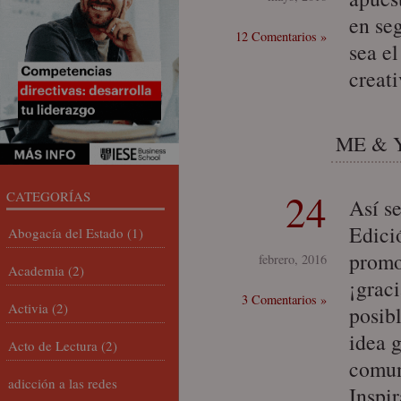
en se
12 Comentarios »
sea e
creat
ME & YO
24
CATEGORÍAS
Así s
Edici
Abogacía del Estado
(1)
promo
febrero, 2016
Academia
(2)
¡grac
3 Comentarios »
Activia
(2)
posib
idea 
Acto de Lectura
(2)
comun
adicción a las redes
Inspi