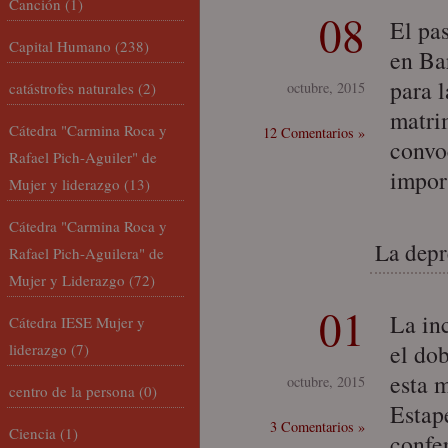
Canción
(1)
08
El pa
Capital Humano
(238)
en Ba
para 
catástrofes naturales
(2)
octubre, 2015
matri
Cátedra "Carmina Roca y
12 Comentarios »
convo
Rafael Pich-Aguiler" de
impor
Mujer y liderazgo
(13)
Cátedra "Carmina Roca y
La depr
Rafael Pich-Aguilera" de
Mujer y Liderazgo
(72)
01
La in
Cátedra IESE Mujer y
el do
liderazgo
(7)
esta 
octubre, 2015
centro de la persona
(0)
Estapé
3 Comentarios »
Ciencia
(1)
confe