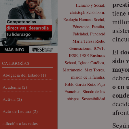
presti
Humano y Social
,
tiene
christoph Schönborn
,
Ecología Humana-Social
,
millon
Educación
,
Familia
,
asiste
Fidelidad
,
Fundació
cincu
Maria Teresa Rodó
,
Generaciones
,
ICWF
,
do
El
IESE
,
IESE Business
sido 
School
,
Iglesia Católica
,
CATEGORÍAS
mayo
Matrimonio
,
Max Torres
,
Abogacía del Estado
(1)
deber
misión de la familia
,
o en 
Pablo García Ruiz
,
Papa
Academia
(2)
Francisco
,
Sinodo de los
conde
obispos
,
Sostenibilidad
Activia
(2)
decid
afron
Acto de Lectura
(2)
adicción a las redes
Según