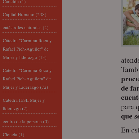
Canción
(1)
Capital Humano
(238)
catástrofes naturales
(2)
Cátedra "Carmina Roca y
Rafael Pich-Aguiler" de
Mujer y liderazgo
(13)
atende
Tambi
Cátedra "Carmina Roca y
proce
Rafael Pich-Aguilera" de
de fa
Mujer y Liderazgo
(72)
cuent
Cátedra IESE Mujer y
para 
liderazgo
(7)
que s
centro de la persona
(0)
En est
Ciencia
(1)