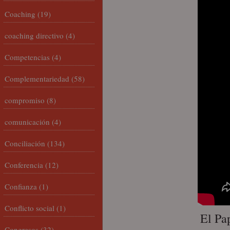
Coaching
(19)
coaching directivo
(4)
Competencias
(4)
Complementariedad
(58)
compromiso
(8)
comunicación
(4)
Conciliación
(134)
Conferencia
(12)
Confianza
(1)
Conflicto social
(1)
El Pa
Congresos
(32)