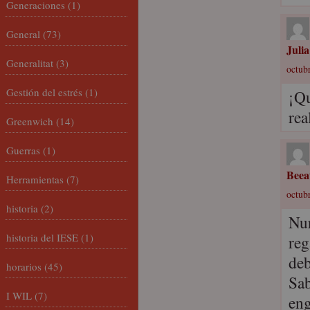
Generaciones
(1)
General
(73)
Juli
Generalitat
(3)
octubr
Gestión del estrés
(1)
¡Qu
rea
Greenwich
(14)
Guerras
(1)
Beea
Herramientas
(7)
octubr
historia
(2)
Nu
historia del IESE
(1)
reg
deb
horarios
(45)
Sab
I WIL
(7)
eng