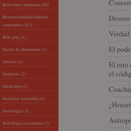
Conver
Relaciones humanas
(20)
Deseos 
Responsabilidad Familiar
corporativa
(63)
Verdad 
Role play
(1)
El pode
Sesión In Memoriam
(1)
silencio
(1)
El reto
el códi
Simposio
(2)
Sindicatos
(1)
Coachin
Sociedad sostenible
(2)
¿Horari
Sociología
(3)
Antropo
Sofrología caycediana
(1)