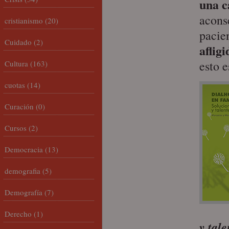
una c
acons
cristianismo
(20)
pacie
Cuidado
(2)
afligi
esto e
Cultura
(163)
cuotas
(14)
Curación
(0)
Cursos
(2)
Democracia
(13)
demografia
(5)
Demografía
(7)
Derecho
(1)
y tal