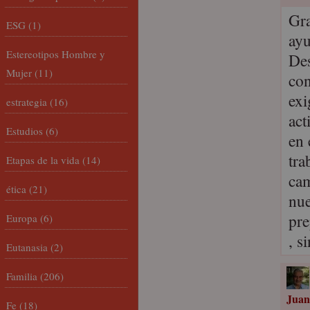
Gra
ESG
(1)
ayu
Estereotipos Hombre y
Des
Mujer
(11)
con
exi
estrategia
(16)
act
Estudios
(6)
en 
tra
Etapas de la vida
(14)
cam
ética
(21)
nue
pre
Europa
(6)
, s
Eutanasia
(2)
Familia
(206)
Juan
Fe
(18)