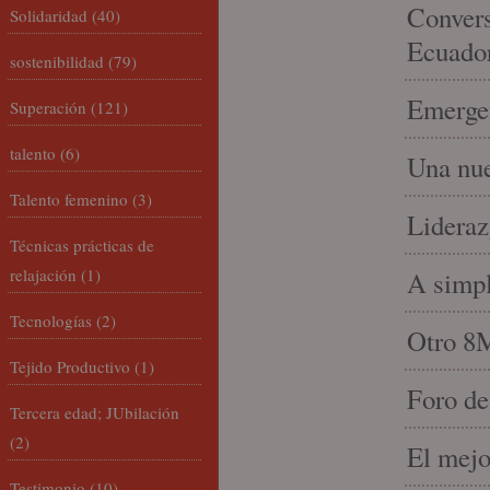
Convers
Solidaridad
(40)
Ecuado
sostenibilidad
(79)
Emergen
Superación
(121)
talento
(6)
Una nue
Talento femenino
(3)
Lideraz
Técnicas prácticas de
relajación
(1)
A simpl
Tecnologías
(2)
Otro 8
Tejido Productivo
(1)
Foro de
Tercera edad; JUbilación
(2)
El mejo
Testimonio
(10)