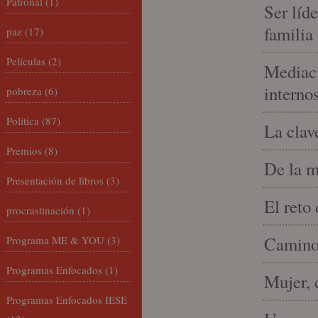
Patronal
(1)
Ser líd
familia
paz
(17)
Películas
(2)
Mediaci
interno
pobreza
(6)
Política
(87)
La clav
Premios
(8)
De la m
Presentación de libros
(3)
El reto
procrastinación
(1)
Camino 
Programa ME & YOU
(3)
Programas Enfocados
(1)
Mujer, 
Programas Enfocados IESE