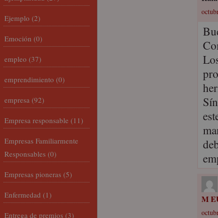
octubr
Ejemplo
(2)
Bue
Emoción
(0)
Com
Los
empleo
(37)
pro
emprendimiento
(0)
her
Sín
empresa
(92)
est
Empresa responsable
(11)
man
Empresas Familiarmente
deb
Responsables
(0)
emp
Empresas pioneras
(5)
Enfermedad
(1)
M E
octubr
Entrega de premios
(3)