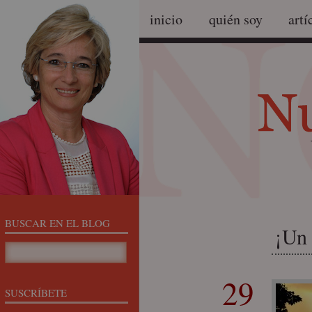
inicio
quién soy
artí
BUSCAR EN EL BLOG
¡Un 
29
SUSCRÍBETE