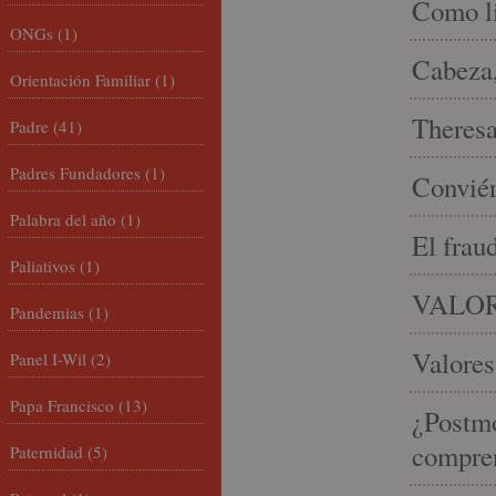
Como li
ONGs
(1)
Cabeza,
Orientación Familiar
(1)
Theresa 
Padre
(41)
Padres Fundadores
(1)
Conviér
Palabra del año
(1)
El frau
Paliativos
(1)
VALOR
Pandemias
(1)
Valores
Panel I-Wil
(2)
Papa Francisco
(13)
¿Postmo
compren
Paternidad
(5)