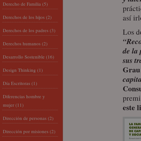
Derecho de Familia
(5)
prácti
así ir
Derechos de los hijos
(2)
Los d
Derechos de los padres
(3)
“Reco
Derechos humanos
(2)
de la
Desarrollo Sostenible
(16)
sus t
Grau
Design Thinking
(1)
capit
Día Escritoras
(1)
Consu
premi
Diferencias hombre y
mujer
(11)
este l
Dirección de personas
(2)
Dirección por misiones
(2)