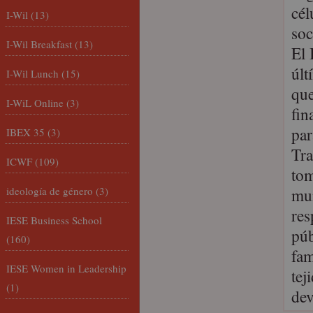
cél
I-Wil
(13)
soc
I-Wil Breakfast
(13)
El 
últ
I-Wil Lunch
(15)
que
I-WiL Online
(3)
fin
par
IBEX 35
(3)
Tra
ICWF
(109)
tom
ideología de género
(3)
mun
res
IESE Business School
púb
(160)
fam
IESE Women in Leadership
tej
(1)
dev