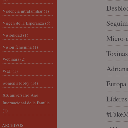
Desbloq
Violencia intrafamiliar
(1)
Seguim
Virgen de la Esperanza
(5)
Visibilidad
(1)
Micro-d
Visión femenina
(1)
Toxinas
Webinars
(2)
Adriana
WEF
(1)
Europa 
women's lobby
(14)
XX aniversario Año
Líderes
Internacional de la Familia
(1)
#FakeM
ARCHIVOS