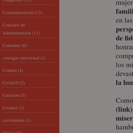
mujer
famil
Conmemoración
(12)
en las
Consejos de
persp
Administración
(11)
de fi
honrar
Consumo
(6)
compr
contagio emocional
(1)
los m
Control
(4)
devas
la hu
Covid19
(2)
Creación
(3)
Como 
(link)
Creador
(1)
miser
crecimiento
(1)
hamb
Crisis
(34)