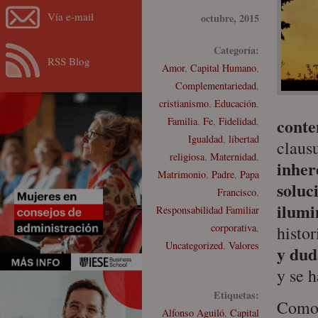
Vía e-mail
octubre, 2015
Categoría:
RSS Blog
Amor
,
Capital Humano
,
Complementariedad
,
cristianismo
,
Educación
,
cont
Familia
,
Fe
,
Fidelidad
,
Igualdad
,
libertad
claus
religiosa
,
Maternidad
,
inher
Matrimonio
,
Padre
,
Papa
soluc
Francisco
,
ilumi
Responsabilidad Familiar
corporativa
,
histor
Uncategorized
,
Valores
y duda
y se 
Etiquetas:
Como
Alfonso Aguiló
,
Capital