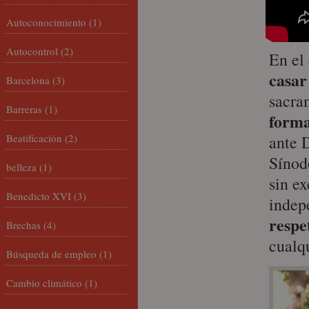
Autoconocimiento
(1)
Autocontrol
(2)
En el
casar
Barcelona
(3)
sacra
Barreras
(1)
forma
Beatificación
(2)
ante 
Sínod
belleza
(1)
sin e
Benedicto XVI
(3)
indep
respe
Brechas
(4)
cualq
Búsqueda de empleo
(1)
Cambio climático
(1)