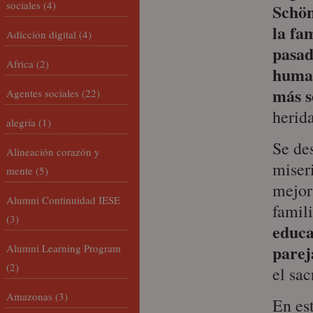
sociales
(4)
Schö
la fa
Adicción digital
(4)
pasad
Africa
(2)
huma
más s
Agentes sociales
(22)
herid
alegría
(1)
Se de
Alineación corazón y
miser
mente
(5)
mejor
Alumni Continuidad IESE
famil
(3)
educa
parej
Alumni Learning Program
(2)
el sa
Amazonas
(3)
En es