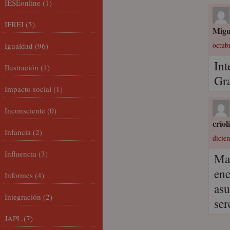
IESEonline
(1)
IFREI
(5)
Migu
Igualdad
(96)
octubr
Int
Ilustración
(1)
Gra
Impacto social
(1)
Inconsciente
(0)
criol
Infancia
(2)
diciem
Influencia
(3)
Mar
enc
Informes
(4)
asu
Integración
(2)
ser
JAPL
(7)