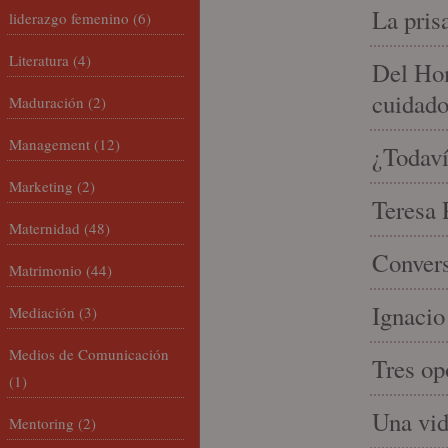
La pris
liderazgo femenino
(6)
Literatura
(4)
Del Hom
cuidad
Maduración
(2)
Management
(12)
¿Todaví
Marketing
(2)
Teresa P
Maternidad
(48)
Convers
Matrimonio
(44)
Ignacio
Mediación
(3)
Medios de Comunicación
Tres op
(1)
Una vid
Mentoring
(2)