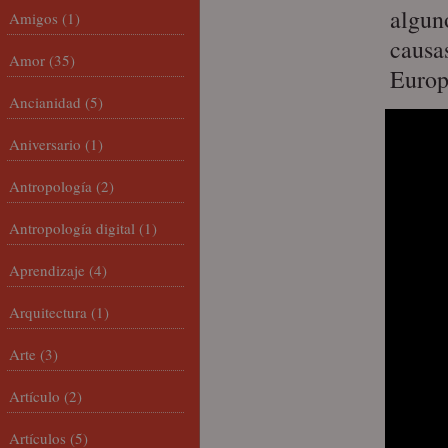
algun
Amigos
(1)
causas
Amor
(35)
Europ
Ancianidad
(5)
Aniversario
(1)
Antropología
(2)
Antropología digital
(1)
Aprendizaje
(4)
Arquitectura
(1)
Arte
(3)
Artículo
(2)
Artículos
(5)