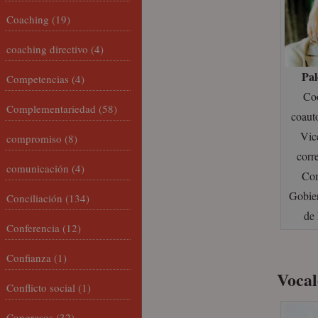
Coaching
(19)
coaching directivo
(4)
Pal
Competencias
(4)
Coo
Complementariedad
(58)
coaut
Vic
compromiso
(8)
corr
comunicación
(4)
Com
Gobie
Conciliación
(134)
de
Conferencia
(12)
Confianza
(1)
Vocal
Conflicto social
(1)
Congresos
(32)