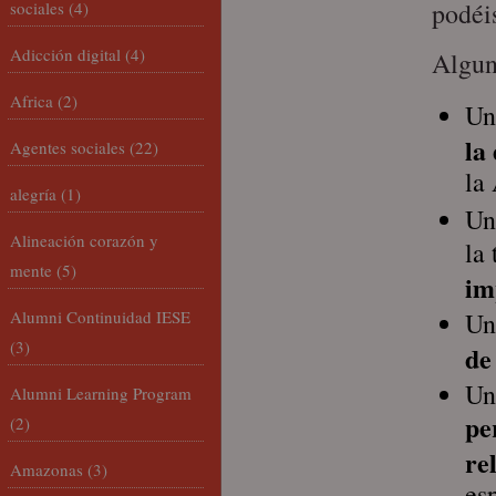
podéi
sociales
(4)
Adicción digital
(4)
Algun
Africa
(2)
U
la
Agentes sociales
(22)
la
alegría
(1)
U
Alineación corazón y
la
mente
(5)
im
Alumni Continuidad IESE
U
(3)
de
U
Alumni Learning Program
pe
(2)
re
Amazonas
(3)
es