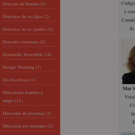
Código
Derecho de Familia
(5)
y cor
Derechos de los hijos
(2)
Comité
d
Derechos de los padres
(3)
Derechos humanos
(2)
Desarrollo Sostenible
(16)
Design Thinking
(1)
Día Escritoras
(1)
Mar S
Diferencias hombre y
Vocal
mujer
(11)
Có
Dirección de personas
(2)
f
Dirección por misiones
(2)