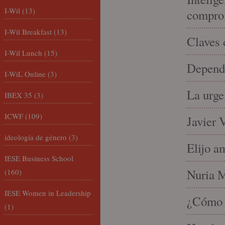
I-Wil
(13)
compro
I-Wil Breakfast
(13)
Claves 
I-Wil Lunch
(15)
Depende
I-WiL Online
(3)
La urge
IBEX 35
(3)
ICWF
(109)
Javier 
ideología de género
(3)
Elijo a
IESE Business School
Nuria Mi
(160)
IESE Women in Leadership
¿Cómo l
(1)