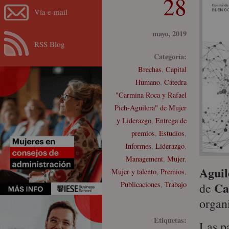
28
Vía e-mail
mayo, 2019
RSS Blog
Categoría:
Brechas
,
Capital
Humano
,
Cátedra
"Carmina Roca y Rafael
Pich-Aguilera" de Mujer
y Liderazgo
,
Entrega de
premios
,
Estudios
,
Informes
,
Liderazgo
,
Management
,
Mujer
,
Aguil
Mujer y talento
,
Premios
,
Ca
Publicaciones
,
Trabajo
de
organi
Etiquetas:
Las p