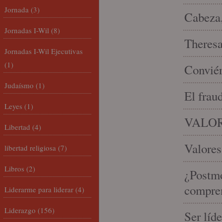
Jornada
(3)
Cabeza,
Jornadas I-Wil
(8)
Theresa 
Jornadas I-Wil Ejecutivas
(1)
Conviér
Judaísmo
(1)
El frau
Leyes
(1)
VALOR
Libertad
(4)
Valores
libertad religiosa
(7)
Libros
(2)
¿Postmo
compren
Liderarme para liderar
(4)
Liderazgo
(156)
Ser líd