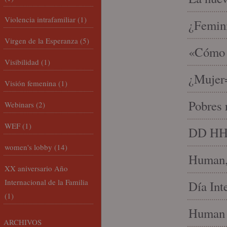
Violencia intrafamiliar
(1)
¿Femin
Virgen de la Esperanza
(5)
«Cómo h
Visibilidad
(1)
¿Mujer
Visión femenina
(1)
Pobres 
Webinars
(2)
WEF
(1)
DD HH, 
women's lobby
(14)
Human, 
XX aniversario Año
Internacional de la Familia
Día Int
(1)
Human 
ARCHIVOS