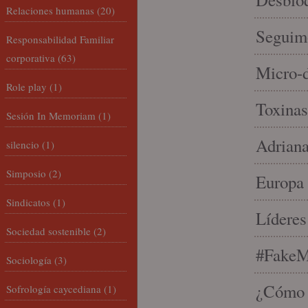
Relaciones humanas
(20)
Seguim
Responsabilidad Familiar
corporativa
(63)
Micro-d
Role play
(1)
Toxinas
Sesión In Memoriam
(1)
Adriana
silencio
(1)
Simposio
(2)
Europa 
Sindicatos
(1)
Líderes
Sociedad sostenible
(2)
#FakeM
Sociología
(3)
¿Cómo s
Sofrología caycediana
(1)