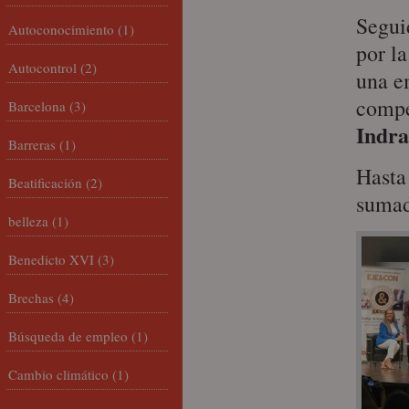
Segui
Autoconocimiento
(1)
por l
Autocontrol
(2)
una e
compe
Barcelona
(3)
Indra
Barreras
(1)
Hasta
Beatificación
(2)
sumad
belleza
(1)
Benedicto XVI
(3)
Brechas
(4)
Búsqueda de empleo
(1)
Cambio climático
(1)