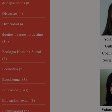
discapacitados
(8)
Discursos
(4)
Diversidad
(4)
dueños de nuestro destino
Yola
(19)
Guti
Ecología Humana-Social
Coaut
(4)
Soci
Economía
(2)
Ecosistemas
(3)
Educación
(143)
Educación sexual
(1)
Yolan
Ejemplaridad
(27)