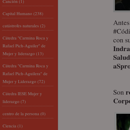
Canción
(1)
Capital Humano
(238)
Antes 
catástrofes naturales
(2)
#Códi
Cátedra "Carmina Roca y
con su
Rafael Pich-Aguiler" de
Indra
Mujer y liderazgo
(13)
Salud
aSpro
Cátedra "Carmina Roca y
Rafael Pich-Aguilera" de
Mujer y Liderazgo
(72)
r
Son
Cátedra IESE Mujer y
Corp
liderazgo
(7)
centro de la persona
(0)
Ciencia
(1)