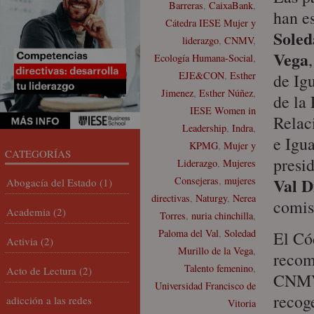
Barreras
,
CaixaBank
,
han e
Cátedra IESE Mujer y
Soled
liderazgo
,
CNMV
,
Vega
Ecología Humana-Social
,
EJE&CON
,
Esther
de Ig
Jimenez
,
Esther Núñez
,
de la 
IESE Women in
Relac
Leadership
,
Indra
,
e Igu
KPMG
,
Mujer y
CATEGORÍAS
presi
Liderazgo
,
Mujeres
Val D
Consejeras
,
mujeres
Abogacía del Estado
(1)
directivas
,
Naturgy
,
Nerea
comis
Academia
(2)
Torres
,
nuria chinchilla
,
Paloma del Val
,
Soledad
El Có
Activia
(2)
Murillo de la Vega
,
recom
Talento femenino
,
Acto de Lectura
(2)
CNMV)
Universidad Francisco de
recog
adicción a las redes
Vitoria