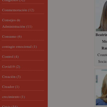
Conmemoración
(12)
Consejos de
Administración
(11)
Beatri
Consumo
(6)
Mo
contagio emocional
(1)
Ra
Coaut
Control
(4)
Soci
Covid19
(2)
Creación
(3)
Creador
(1)
crecimiento
(1)
Crisis
(34)