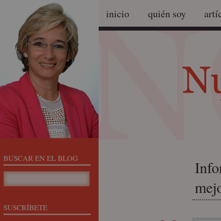
inicio
quién soy
artí
BUSCAR EN EL BLOG
Info
mejo
SUSCRÍBETE