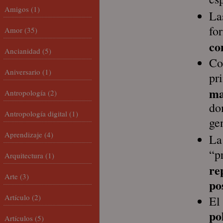
Amigos
(1)
La
fo
Amor
(35)
co
Ancianidad
(5)
Co
Aniversario
(1)
pr
ma
Antropología
(2)
do
Antropología digital
(1)
ge
Aprendizaje
(4)
L
“p
Arquitectura
(1)
re
Arte
(3)
po
Artículo
(2)
El
po
Artículos
(5)