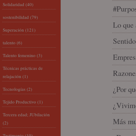
Solidaridad
(40)
#Purpo
sostenibilidad
(79)
Lo que 
Superación
(121)
Sentido
talento
(6)
Empresa
Talento femenino
(3)
Técnicas prácticas de
Razones
relajación
(1)
¿Por qu
Tecnologías
(2)
Tejido Productivo
(1)
¿Vivimo
Tercera edad; JUbilación
Más mu
(2)
Testimonio
(10)