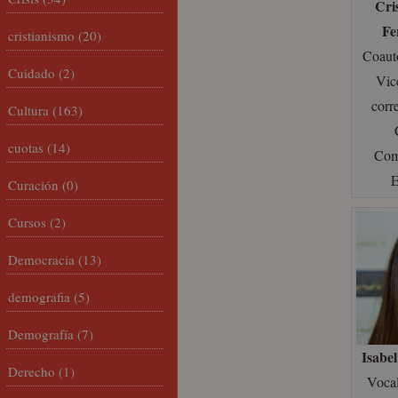
Cri
Fe
cristianismo
(20)
Coaut
Cuidado
(2)
Vic
corr
Cultura
(163)
cuotas
(14)
Com
Curación
(0)
Cursos
(2)
Democracia
(13)
demografia
(5)
Demografía
(7)
Isabe
Derecho
(1)
Vocal