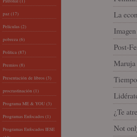
Patronal
(1)
La econ
paz
(17)
Películas
(2)
Imagen 
pobreza
(6)
Post-Fe
Política
(87)
Maruja 
Premios
(8)
Tiempo 
Presentación de libros
(3)
procrastinación
(1)
Lidérat
Programa ME & YOU
(3)
¿Te atr
Programas Enfocados
(1)
Not onl
Programas Enfocados IESE