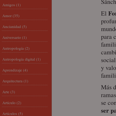
Sánch
Amigos
(1)
Fo
El
Amor
(35)
profu
Ancianidad
(5)
mundo
para 
Aniversario
(1)
famili
Antropología
(2)
cambio
social
Antropología digital
(1)
y val
Aprendizaje
(4)
famili
Arquitectura
(1)
Más d
Arte
(3)
ramas
se con
Artículo
(2)
ser p
Artículos
(5)