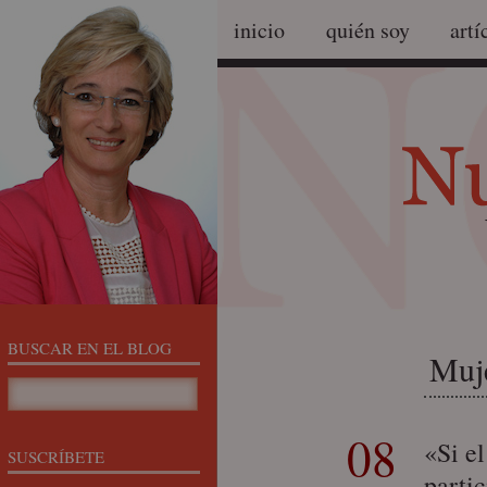
inicio
quién soy
artí
BUSCAR EN EL BLOG
Muje
08
«Si e
SUSCRÍBETE
parti