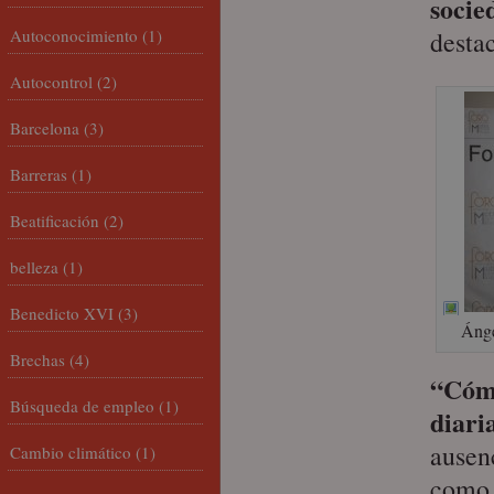
socie
Autoconocimiento
(1)
destac
Autocontrol
(2)
Barcelona
(3)
Barreras
(1)
Beatificación
(2)
belleza
(1)
Benedicto XVI
(3)
Ánge
Brechas
(4)
“Cómo
Búsqueda de empleo
(1)
diari
ausen
Cambio climático
(1)
como 