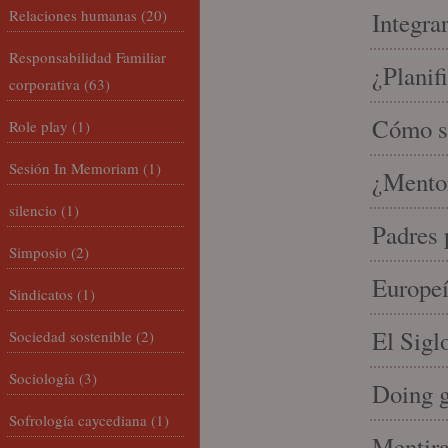
Relaciones humanas
(20)
Integra
Responsabilidad Familiar
¿Planif
corporativa
(63)
Cómo se
Role play
(1)
Sesión In Memoriam
(1)
¿Mento
silencio
(1)
Padres 
Simposio
(2)
Europeí
Sindicatos
(1)
El Sigl
Sociedad sostenible
(2)
Sociología
(3)
Doing 
Sofrología caycediana
(1)
Mentira