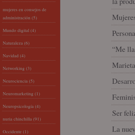
la prod
mujeres en consejos de
Mujeres
administración
(5)
Mundo digital
(4)
Person
Naturaleza
(6)
“Me lla
Navidad
(4)
Marieta
Networking
(3)
Desarro
Neurociencia
(5)
Neuromarketing
(1)
Feminis
Neuropsicología
(4)
Ser fel
nuria chinchilla
(91)
La nue
Occidente
(1)