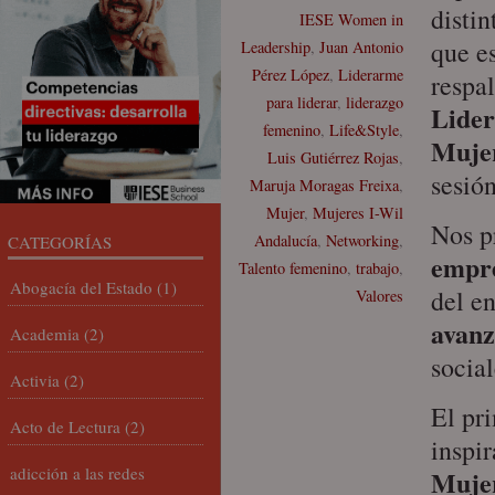
distin
IESE Women in
que e
Leadership
,
Juan Antonio
Pérez López
,
Liderarme
respa
para liderar
,
liderazgo
Lide
femenino
,
Life&Style
,
Mujer
Luis Gutiérrez Rojas
,
sesión
Maruja Moragas Freixa
,
Mujer
,
Mujeres I-Wil
Nos 
Andalucía
,
Networking
,
CATEGORÍAS
empre
Talento femenino
,
trabajo
,
Abogacía del Estado
(1)
del e
Valores
avan
Academia
(2)
social
Activia
(2)
El pri
Acto de Lectura
(2)
inspi
adicción a las redes
Muje