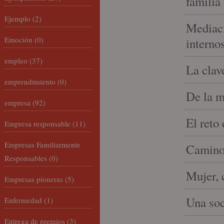
familia
Ejemplo
(2)
Mediaci
Emoción
(0)
interno
empleo
(37)
La clav
emprendimiento
(0)
De la m
empresa
(92)
El reto
Empresa responsable
(11)
Empresas Familiarmente
Camino 
Responsables
(0)
Mujer, 
Empresas pioneras
(5)
Una soc
Enfermedad
(1)
Entrega de premios
(3)