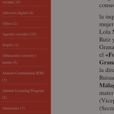
sociales
(4)
conse
Adicción digital
(4)
la inq
mujer
Africa
(2)
Lola 
Agentes sociales
(22)
Ruiz 
alegría
(1)
Grana
«F
el
Alineación corazón y
Gran
mente
(5)
la dir
Alumni Continuidad IESE
Ruisa
(3)
Mála
Alumni Learning Program
mater
(2)
(Vice
(Secr
Amazonas
(3)