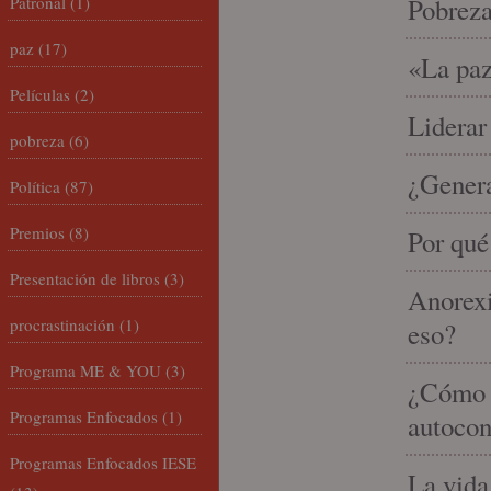
Patronal
(1)
Pobrez
paz
(17)
«La paz
Películas
(2)
Liderar
pobreza
(6)
¿Gener
Política
(87)
Premios
(8)
Por qué
Presentación de libros
(3)
Anorexi
procrastinación
(1)
eso?
Programa ME & YOU
(3)
¿Cómo m
Programas Enfocados
(1)
autocon
Programas Enfocados IESE
La vida