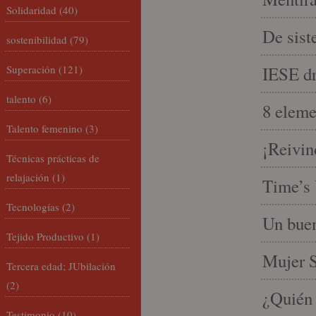
Solidaridad
(40)
De sist
sostenibilidad
(79)
Superación
(121)
IESE dri
talento
(6)
8 eleme
Talento femenino
(3)
¡Reivin
Técnicas prácticas de
relajación
(1)
Time’s 
Tecnologías
(2)
Un buen
Tejido Productivo
(1)
Mujer S
Tercera edad; JUbilación
(2)
¿Quién 
Testimonio
(10)