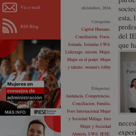
socied
Vía e-mail
diciembre, 2016
esta, 
Categoría:
profe
RSS Blog
Capital Humano
,
del I
Conciliación
,
Foros
,
que h
Jornada
,
Jornadas I-Wil
,
Liderazgo
,
misión
,
Mujer
,
Mujer en el poder
,
Mujer
y talento
,
women's lobby
Etiquetas:
Andalucía
,
Competencias
,
Conciliacion
,
Familia
,
Foro Internacional Mujer
y Sociedad Málaga
,
foro
neces
Mujer y Sociedad
exper
Almería
,
I-Wil
,
IESE
,