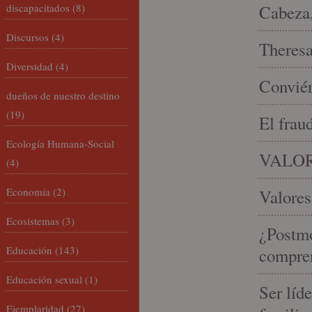
discapacitados
(8)
Cabeza,
Discursos
(4)
Theresa 
Diversidad
(4)
Conviér
dueños de nuestro destino
(19)
El frau
Ecología Humana-Social
VALOR
(4)
Economía
(2)
Valores
Ecosistemas
(3)
¿Postmo
Educación
(143)
compren
Educación sexual
(1)
Ser líd
Ejemplaridad
(27)