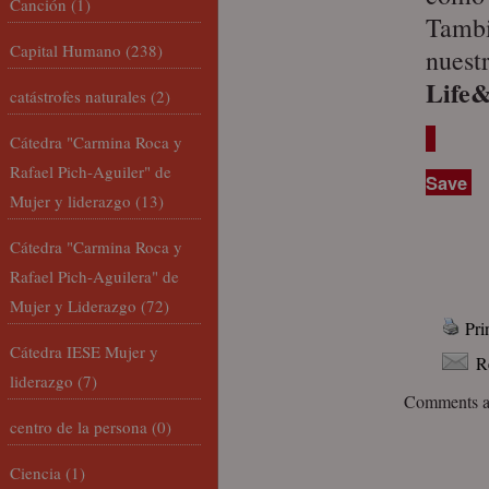
Canción
(1)
Tambi
Capital Humano
(238)
nuestr
Life
catástrofes naturales
(2)
Cátedra "Carmina Roca y
Rafael Pich-Aguiler" de
Save
Mujer y liderazgo
(13)
Cátedra "Carmina Roca y
Rafael Pich-Aguilera" de
Mujer y Liderazgo
(72)
Pri
Cátedra IESE Mujer y
R
liderazgo
(7)
Comments ar
centro de la persona
(0)
Ciencia
(1)