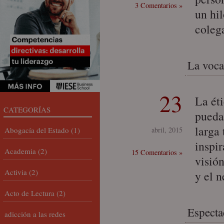
3 Comentarios »
un hil
coleg
La voca
23
La ét
CATEGORÍAS
puedan
larga 
Abogacía del Estado
(1)
abril, 2015
inspi
Academia
(2)
15 Comentarios »
visió
Activia
(2)
y el 
Acto de Lectura
(2)
Espectac
adicción a las redes