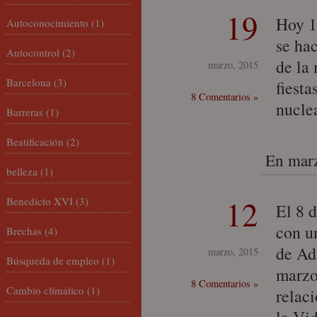
19
Hoy 1
Autoconocimiento
(1)
se hac
Autocontrol
(2)
de la 
marzo, 2015
Barcelona
(3)
fiesta
8 Comentarios »
nucle
Barreras
(1)
Beatificación
(2)
En marz
belleza
(1)
12
Benedicto XVI
(3)
El 8 
con u
Brechas
(4)
de Ad
marzo, 2015
Búsqueda de empleo
(1)
marzo
8 Comentarios »
Cambio climático
(1)
relac