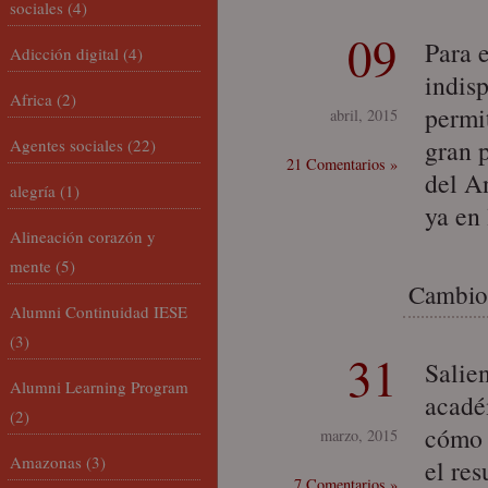
sociales
(4)
09
Para 
Adicción digital
(4)
indisp
Africa
(2)
permit
abril, 2015
gran 
Agentes sociales
(22)
21 Comentarios »
del An
alegría
(1)
ya en
Alineación corazón y
mente
(5)
Cambio 
Alumni Continuidad IESE
(3)
31
Salie
Alumni Learning Program
acadé
(2)
cómo f
marzo, 2015
Amazonas
(3)
el res
7 Comentarios »