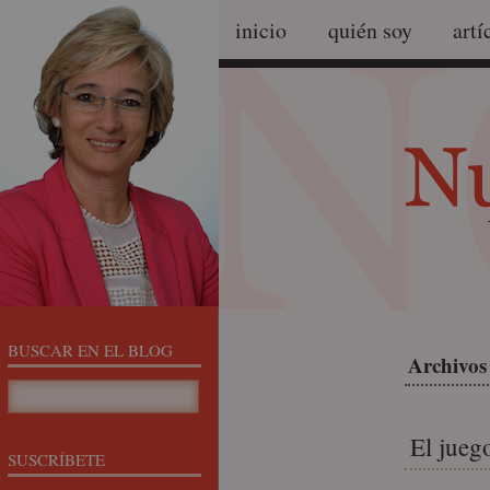
inicio
quién soy
artí
BUSCAR EN EL BLOG
Archivos
El juego
SUSCRÍBETE