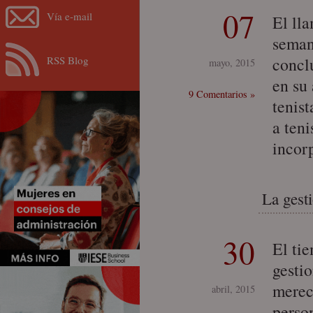
07
Vía e-mail
El ll
seman
RSS Blog
concl
mayo, 2015
en su
9 Comentarios »
tenis
a teni
incor
La gest
30
El ti
gesti
merec
abril, 2015
person