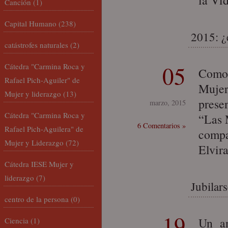
la Vi
Canción
(1)
Capital Humano
(238)
2015: ¿
catástrofes naturales
(2)
05
Cátedra "Carmina Roca y
Como 
Rafael Pich-Aguiler" de
Mujer
Mujer y liderazgo
(13)
prese
marzo, 2015
Cátedra "Carmina Roca y
“Las 
6 Comentarios »
Rafael Pich-Aguilera" de
compa
Mujer y Liderazgo
(72)
Elvir
Cátedra IESE Mujer y
liderazgo
(7)
Jubilar
centro de la persona
(0)
19
Un an
Ciencia
(1)