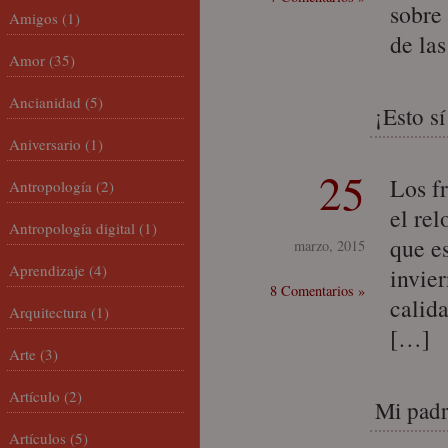
sobre
Amigos
(1)
de la
Amor
(35)
Ancianidad
(5)
¡Esto s
Aniversario
(1)
25
Los f
Antropología
(2)
el rel
Antropología digital
(1)
que e
marzo, 2015
Aprendizaje
(4)
invie
8 Comentarios »
calida
Arquitectura
(1)
[…]
Arte
(3)
Artículo
(2)
Mi pad
Artículos
(5)