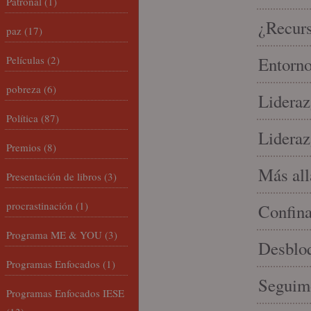
Patronal
(1)
¿Recur
paz
(17)
Películas
(2)
Entorno
pobreza
(6)
Lideraz
Política
(87)
Lideraz
Premios
(8)
Más allá
Presentación de libros
(3)
procrastinación
(1)
Confin
Programa ME & YOU
(3)
Desbloq
Programas Enfocados
(1)
Seguim
Programas Enfocados IESE