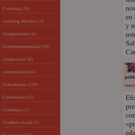
nos
Coaching
(19)
en 
coaching directivo
(4)
y m
ust
Competencias
(4)
Sal
Complementariedad
(58)
Ca
compromiso
(8)
comunicación
(4)
pabl
Conciliación
(134)
marzo
Efe
Conferencia
(12)
pre
Confianza
(1)
com
«pr
Conflicto social
(1)
eda
Congresos
(32)