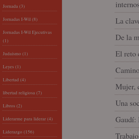
interno
Jornada
(3)
La clav
Jornadas I-Wil
(8)
Jornadas I-Wil Ejecutivas
De la m
(1)
El reto
Judaísmo
(1)
Leyes
(1)
Camino 
Libertad
(4)
Mujer, 
libertad religiosa
(7)
Una soc
Libros
(2)
Gaudí: 
Liderarme para liderar
(4)
Liderazgo
(156)
Trabajo