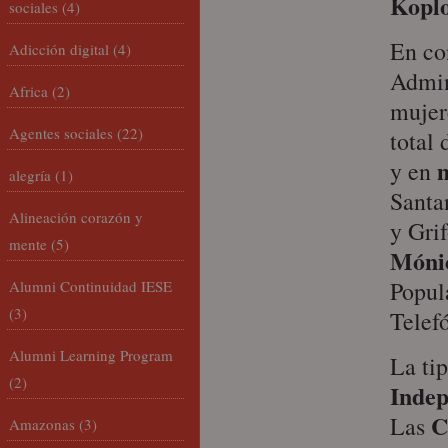
Koplo
sociales
(4)
En co
Adicción digital
(4)
Admin
Africa
(2)
mujer
Agentes sociales
(22)
total
m
y en
alegría
(1)
Santa
Alineación corazón y
y Grif
mente
(5)
Mónic
Popul
Alumni Continuidad IESE
(3)
Telefó
Alumni Learning Program
La ti
(2)
Indep
C
Las
Amazonas
(3)