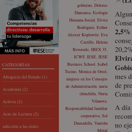
gobierno
,
Dolores
Algun
Dancausa
,
Ecología
Humana-Social
,
Elvira
Conse
Rodríguez
,
Esther
2,5% 
Alcocer Koplowitz
,
Eva
conse
Castillo
,
Helena
20,2%
Revoredo
,
IBEX 35
,
Elvir
ICWF
,
IESE
,
IESE
Business School
,
Isabel
CATEGORÍAS
Gobie
Tocino
,
Monica de Oriol
,
mes d
Abogacía del Estado
(1)
mujeres en los Consejos
de pr
de Administración
,
nuria
Academia
(2)
Comis
chinchilla
,
Nuria
Vilanova
,
Activia
(2)
A día
Responsabilidad familiar
Acto de Lectura
(2)
recom
corporativa
,
Sol
Dauradella
,
Vanisha
no ej
adicción a las redes
Mittal