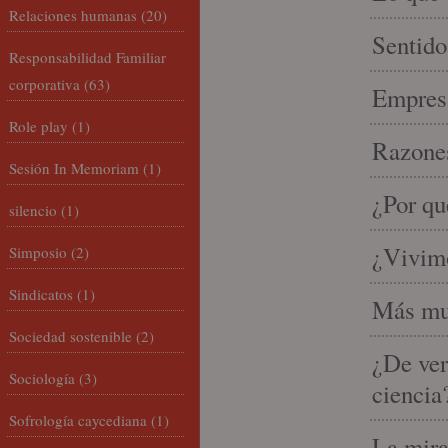
Relaciones humanas
(20)
Sentido
Responsabilidad Familiar
corporativa
(63)
Empresa
Role play
(1)
Razones
Sesión In Memoriam
(1)
¿Por qu
silencio
(1)
¿Vivimo
Simposio
(2)
Sindicatos
(1)
Más mu
Sociedad sostenible
(2)
¿De ver
Sociología
(3)
ciencia
Sofrología caycediana
(1)
La mira