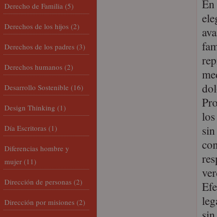
En 
Derecho de Familia
(5)
ele
Derechos de los hijos
(2)
ava
fam
Derechos de los padres
(3)
rep
Derechos humanos
(2)
med
dol
Desarrollo Sostenible
(16)
Pro
Design Thinking
(1)
los
sin
Día Escritoras
(1)
con
Diferencias hombre y
res
mujer
(11)
ver
Dirección de personas
(2)
Efe
leg
Dirección por misiones
(2)
sin