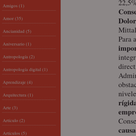
22,5%
Amigos
(1)
Conse
Amor
(35)
Dolor
Mittal
Ancianidad
(5)
Para 
Aniversario
(1)
impon
integr
Antropología
(2)
direct
Antropología digital
(1)
Admin
Aprendizaje
(4)
obsta
nivele
Arquitectura
(1)
rígid
Arte
(3)
empre
Conse
Artículo
(2)
causa
Artículos
(5)