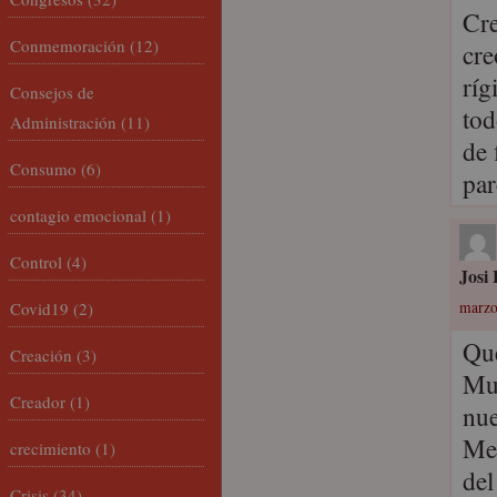
Cre
Conmemoración
(12)
cre
ríg
Consejos de
tod
Administración
(11)
de 
Consumo
(6)
par
contagio emocional
(1)
Control
(4)
Josi
Covid19
(2)
marzo
Que
Creación
(3)
Muc
Creador
(1)
nue
Me 
crecimiento
(1)
del
Crisis
(34)