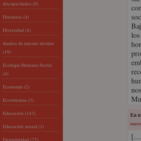
discapacitados
(8)
com
soc
Discursos
(4)
Baj
Diversidad
(4)
los
hor
dueños de nuestro destino
pro
(19)
emb
Ecología Humana-Social
rec
(4)
hum
Economía
(2)
nos
Muc
Ecosistemas
(3)
Educación
(143)
En m
marzo
Educación sexual
(1)
[…]
Ejemplaridad
(27)