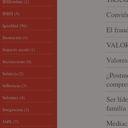
IESEonline
(1)
Conviér
IFREI
(5)
Igualdad
(96)
El frau
Ilustración
(1)
VALOR
Impacto social
(1)
Valores
Inconsciente
(0)
¿Postmo
Infancia
(2)
compren
Influencia
(3)
Ser líd
Informes
(4)
familia
Integración
(2)
Mediaci
JAPL
(7)