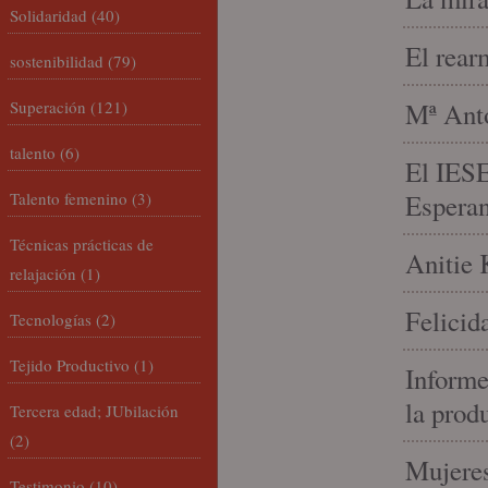
Solidaridad
(40)
El rear
sostenibilidad
(79)
Superación
(121)
Mª Anto
talento
(6)
El IESE
Talento femenino
(3)
Espera
Técnicas prácticas de
Anitie 
relajación
(1)
Felicid
Tecnologías
(2)
Tejido Productivo
(1)
Informe
la prod
Tercera edad; JUbilación
(2)
Mujeres
Testimonio
(10)