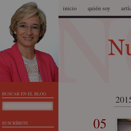
inicio
quién soy
artí
BUSCAR EN EL BLOG
2015
05
SUSCRÍBETE