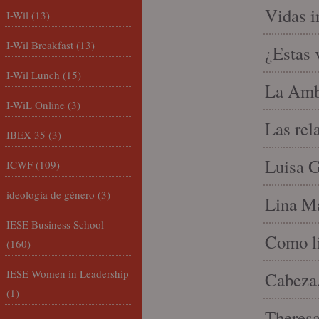
Vidas i
I-Wil
(13)
I-Wil Breakfast
(13)
¿Estas 
I-Wil Lunch
(15)
La Amb
I-WiL Online
(3)
Las rel
IBEX 35
(3)
Luisa G
ICWF
(109)
ideología de género
(3)
Lina Ma
IESE Business School
Como li
(160)
IESE Women in Leadership
Cabeza,
(1)
Theresa 