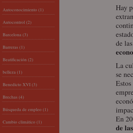
Hay 
Autoconocimiento
(1)
extran
Autocontrol
(2)
conti
estad
Barcelona
(3)
de la
Barreras
(1)
econo
Beatificación
(2)
La cu
belleza
(1)
se ne
Estos
Benedicto XVI
(3)
empres
Brechas
(4)
econó
impac
Búsqueda de empleo
(1)
En 20
Cambio climático
(1)
de la