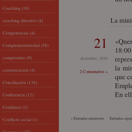
Coaching
(19)
La minis
coaching directivo
(4)
Competencias
(4)
21
«Quer
Complementariedad
(58)
18:00
repre
compromiso
(8)
diciembre, 2016
la mi
comunicación
(4)
2 Comentarios »
que c
Conciliación
(134)
Emple
En el
Conferencia
(12)
Confianza
(1)
« Entradas anteriores
Entradas sigu
Conflicto social
(1)
Congresos
(32)