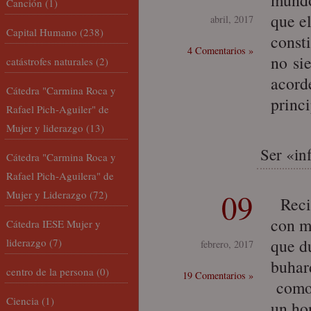
mundo
Canción
(1)
que el
abril, 2017
Capital Humano
(238)
const
4 Comentarios »
no si
catástrofes naturales
(2)
acord
Cátedra "Carmina Roca y
princ
Rafael Pich-Aguiler" de
Mujer y liderazgo
(13)
Ser «in
Cátedra "Carmina Roca y
Rafael Pich-Aguilera" de
09
Mujer y Liderazgo
(72)
Recie
con m
Cátedra IESE Mujer y
que d
liderazgo
(7)
febrero, 2017
buhar
centro de la persona
(0)
19 Comentarios »
como 
Ciencia
(1)
un ho