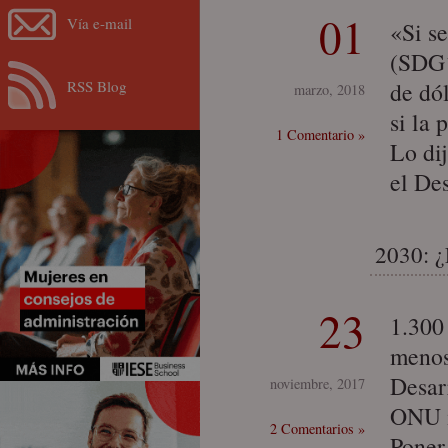
01
Vía e-mail
«Si s
(SDG´
RSS Blog
de dó
marzo, 2018
si la 
1 Comentario »
Lo di
el De
2030: ¿
23
1.300
menos
Desar
noviembre, 2017
ONU i
2 Comentarios »
Poner