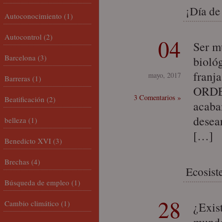
¡Día de
Autoconocimiento
(1)
Autocontrol
(2)
04
Ser m
Barcelona
(3)
bioló
franj
mayo, 2017
Barreras
(1)
ORDES
3 Comentarios »
Beatificación
(2)
acaba
desean
belleza
(1)
[…]
Benedicto XVI
(3)
Brechas
(4)
Ecosist
Búsqueda de empleo
(1)
28
Cambio climático
(1)
¿Exist