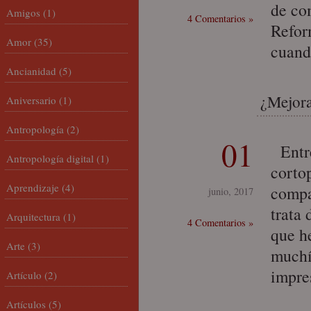
de co
Amigos
(1)
4 Comentarios »
Refor
Amor
(35)
cuand
Ancianidad
(5)
¿Mejora
Aniversario
(1)
Antropología
(2)
01
Entre
Antropología digital
(1)
corto
Aprendizaje
(4)
compa
junio, 2017
trata 
Arquitectura
(1)
4 Comentarios »
que h
Arte
(3)
muchí
impre
Artículo
(2)
Artículos
(5)