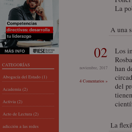
La po
A una s
02
Los i
Rosba
CATEGORÍAS
han d
noviembre, 2017
circa
Abogacía del Estado
(1)
4 Comentarios »
del p
Academia
(2)
tiene
Activia
(2)
cient
Acto de Lectura
(2)
La flexi
adicción a las redes