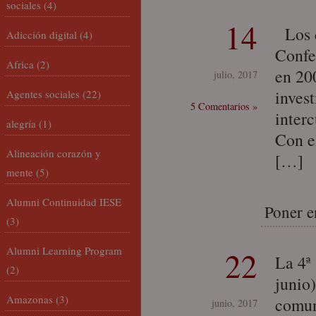
sociales
(4)
14
Los dí
Adicción digital
(4)
Confe
Africa
(2)
en 20
julio, 2017
invest
Agentes sociales
(22)
5 Comentarios »
interc
alegría
(1)
Con e
Alineación corazón y
[…]
mente
(5)
Alumni Continuidad IESE
Poner e
(3)
Alumni Learning Program
22
La 4ª
(2)
junio
Amazonas
(3)
comun
junio, 2017