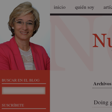
inicio
quién soy
artí
BUSCAR EN EL BLOG
Archivos 
Doing 
SUSCRÍBETE