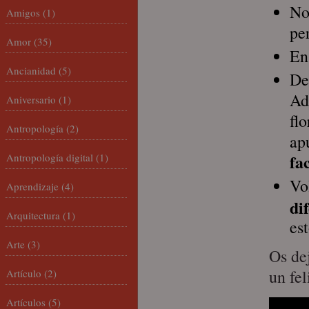
No
Amigos
(1)
pe
Amor
(35)
En
Ancianidad
(5)
De
Ad
Aniversario
(1)
fl
Antropología
(2)
ap
fa
Antropología digital
(1)
Vo
Aprendizaje
(4)
di
Arquitectura
(1)
es
Arte
(3)
Os de
un fe
Artículo
(2)
Artículos
(5)