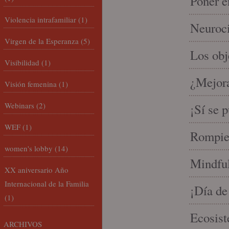
Poner e
Violencia intrafamiliar
(1)
Neuroci
Virgen de la Esperanza
(5)
Los ob
Visibilidad
(1)
¿Mejora
Visión femenina
(1)
Webinars
(2)
¡Sí se 
WEF
(1)
Rompien
women's lobby
(14)
Mindful
XX aniversario Año
Internacional de la Familia
¡Día de
(1)
Ecosist
ARCHIVOS