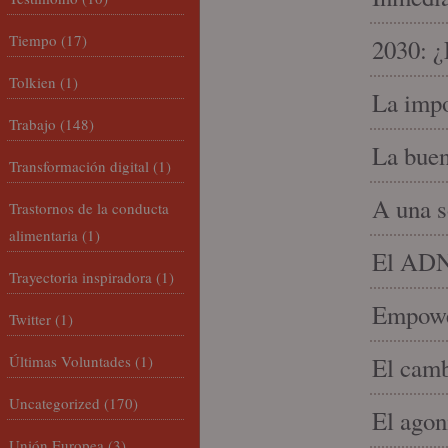
Tiempo
(17)
2030: ¿
Tolkien
(1)
La impo
Trabajo
(148)
La buen
Transformación digital
(1)
A una s
Trastornos de la conducta
alimentaria
(1)
El ADN 
Trayectoria inspiradora
(1)
Empowe
Twitter
(1)
Últimas Voluntades
(1)
El camb
Uncategorized
(170)
El agon
Unión Europea
(3)