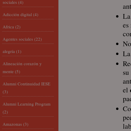
sociales
(4)
an
Adicción digital
(4)
L
es
Africa
(2)
co
Agentes sociales
(22)
No
alegría
(1)
La
Re
Alineación corazón y
su
mente
(5)
an
Alumni Continuidad IESE
el
(3)
pa
Alumni Learning Program
Co
(2)
pe
Amazonas
(3)
la