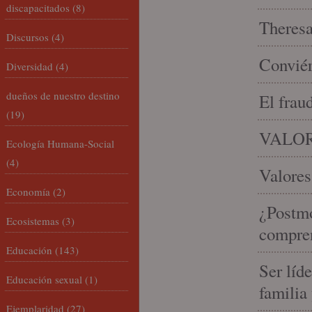
discapacitados
(8)
Theresa 
Discursos
(4)
Conviér
Diversidad
(4)
dueños de nuestro destino
El frau
(19)
VALOR
Ecología Humana-Social
(4)
Valores
Economía
(2)
¿Postmo
Ecosistemas
(3)
compren
Educación
(143)
Ser líd
Educación sexual
(1)
familia
Ejemplaridad
(27)