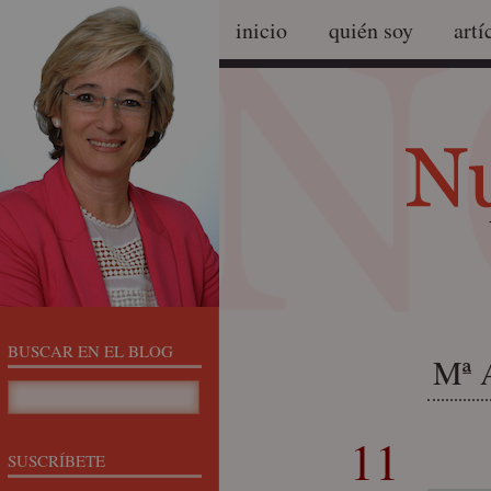
inicio
quién soy
artí
BUSCAR EN EL BLOG
Mª A
11
SUSCRÍBETE