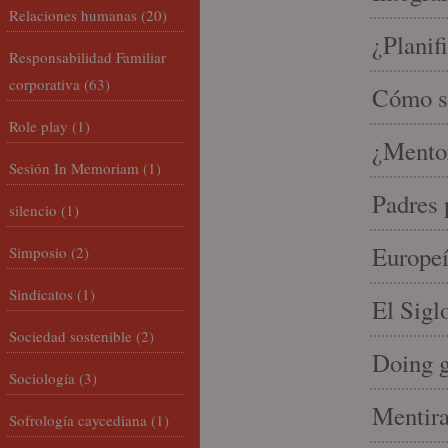
Relaciones humanas
(20)
¿Planif
Responsabilidad Familiar
corporativa
(63)
Cómo se
Role play
(1)
¿Mento
Sesión In Memoriam
(1)
Padres 
silencio
(1)
Europeí
Simposio
(2)
Sindicatos
(1)
El Sigl
Sociedad sostenible
(2)
Doing 
Sociología
(3)
Mentira
Sofrología caycediana
(1)