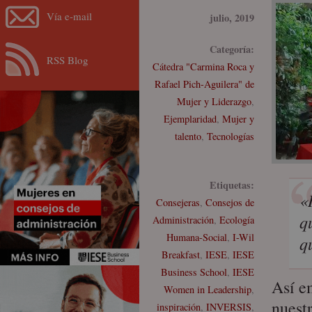
Vía e-mail
julio, 2019
Categoría:
RSS Blog
Cátedra "Carmina Roca y
Rafael Pich-Aguilera" de
Mujer y Liderazgo
,
Ejemplaridad
,
Mujer y
talento
,
Tecnologías
Etiquetas:
«
Consejeras
,
Consejos de
q
Administración
,
Ecología
Humana-Social
,
I-Wil
q
Breakfast
,
IESE
,
IESE
Business School
,
IESE
Así 
Women in Leadership
,
nuest
inspiración
,
INVERSIS
,