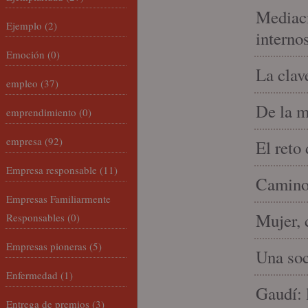
Mediaci
Ejemplo
(2)
interno
Emoción
(0)
La clav
empleo
(37)
De la m
emprendimiento
(0)
empresa
(92)
El reto
Empresa responsable
(11)
Camino 
Empresas Familiarmente
Mujer, 
Responsables
(0)
Empresas pioneras
(5)
Una soc
Enfermedad
(1)
Gaudí: 
Entrega de premios
(3)