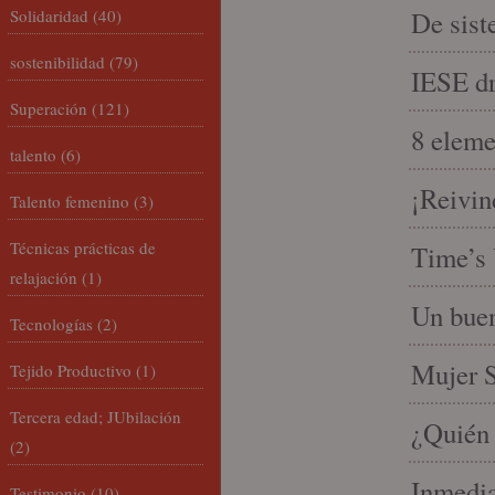
Solidaridad
(40)
De sist
sostenibilidad
(79)
IESE dri
Superación
(121)
8 eleme
talento
(6)
¡Reivin
Talento femenino
(3)
Técnicas prácticas de
Time’s 
relajación
(1)
Un buen
Tecnologías
(2)
Mujer S
Tejido Productivo
(1)
Tercera edad; JUbilación
¿Quién 
(2)
Inmedia
Testimonio
(10)