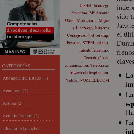
Jazztel
,
liderazgo
indep
femenino
,
Mª Antonia
sido 
Otero
,
Motivación
,
Mujer
Jazzt
y Liderazgo
,
Mujeres
el úl
Consejeras
,
Networking
,
Duran
Persona
,
STEM
,
talento
,
Talento femenino
,
frenos
Tecnologías de
clave
comunicación
,
Telefónica
,
CATEGORÍAS
Trayectoria inspiradora
,
La
Abogacía del Estado
(1)
Vídeos
,
VOZTELECOM
im
Academia
(2)
La
eq
Activia
(2)
Ha
Acto de Lectura
(2)
La
adicción a las redes
in