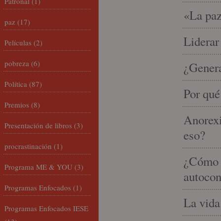
Patronal
(1)
«La paz
paz
(17)
Liderar
Películas
(2)
pobreza
(6)
¿Gener
Política
(87)
Por qué
Premios
(8)
Anorexi
Presentación de libros
(3)
eso?
procrastinación
(1)
¿Cómo m
Programa ME & YOU
(3)
autocon
Programas Enfocados
(1)
La vida
Programas Enfocados IESE