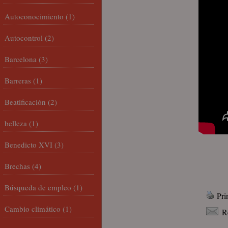
Autoconocimiento
(1)
Autocontrol
(2)
Barcelona
(3)
Barreras
(1)
Beatificación
(2)
belleza
(1)
Benedicto XVI
(3)
Brechas
(4)
Búsqueda de empleo
(1)
Pri
Cambio climático
(1)
R