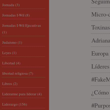
Seguim
Jornada
(3)
Micro-d
Jornadas I-Wil
(8)
Jornadas I-Wil Ejecutivas
Toxinas
(1)
Adriana
Judaísmo
(1)
Europa 
Leyes
(1)
Libertad
(4)
Líderes
libertad religiosa
(7)
#FakeM
Libros
(2)
¿Cómo s
Liderarme para liderar
(4)
#Purpo
Liderazgo
(156)