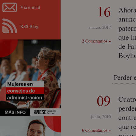
16
Vía e-mail
Ahora
anunc
RSS Blog
pater
marzo, 2017
que i
2 Comentarios »
de Fam
Boyh
Perder e
09
Cuatr
perder
contr
junio, 2016
que r
6 Comentarios »
reinco