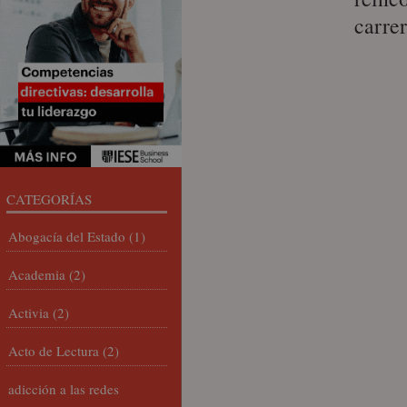
carre
CATEGORÍAS
Abogacía del Estado
(1)
Academia
(2)
Activia
(2)
Acto de Lectura
(2)
adicción a las redes