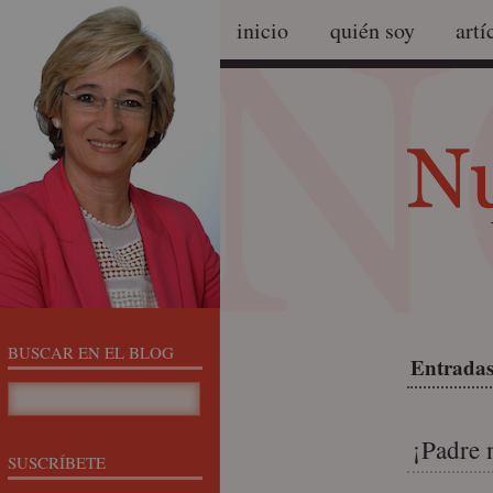
inicio
quién soy
artí
BUSCAR EN EL BLOG
Entradas
¡Padre 
SUSCRÍBETE