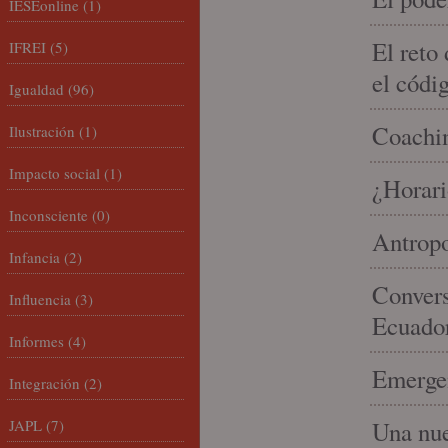
IESEonline
(1)
El reto
IFREI
(5)
el códi
Igualdad
(96)
Coachin
Ilustración
(1)
Impacto social
(1)
¿Horari
Inconsciente
(0)
Antropo
Infancia
(2)
Convers
Influencia
(3)
Ecuado
Informes
(4)
Emergen
Integración
(2)
JAPL
(7)
Una nue