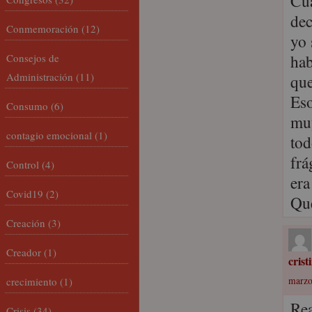
Cua
dec
Conmemoración
(12)
yo 
hab
Consejos de
Administración
(11)
que
Eso
Consumo
(6)
muy
contagio emocional
(1)
tod
frá
Control
(4)
era
Covid19
(2)
Que
Creación
(3)
Creador
(1)
crist
crecimiento
(1)
marzo
Rea
Crisis
(34)