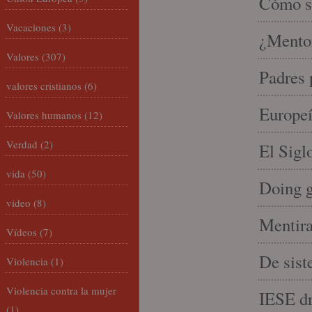
Cómo se
Vacaciones
(3)
¿Mento
Valores
(307)
Padres 
valores cristianos
(6)
Europeí
Valores humanos
(12)
Verdad
(2)
El Sigl
vida
(50)
Doing 
video
(8)
Mentira
Vídeos
(7)
De sist
Violencia
(1)
Violencia contra la mujer
IESE dri
(1)