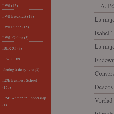
J. A. P
I-Wil
(13)
I-Wil Breakfast
(13)
La muje
I-Wil Lunch
(15)
Isabel 
I-WiL Online
(3)
La muje
IBEX 35
(3)
Endowme
ICWF
(109)
ideología de género
(3)
Conver
IESE Business School
Deseos 
(160)
IESE Women in Leadership
Verdad 
(1)
El pode