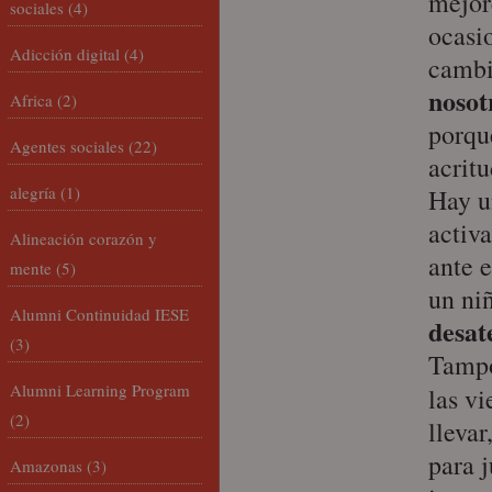
mejor
sociales
(4)
ocasi
Adicción digital
(4)
cambi
noso
Africa
(2)
porqu
Agentes sociales
(22)
acrit
alegría
(1)
Hay u
activ
Alineación corazón y
ante e
mente
(5)
un ni
Alumni Continuidad IESE
desat
(3)
Tampo
Alumni Learning Program
las vi
(2)
llevar
para j
Amazonas
(3)