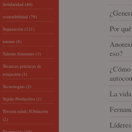
Solidaridad
(40)
¿Gener
sostenibilidad
(79)
Por qué
Superación
(121)
talento
(6)
Anorexi
eso?
Talento femenino
(3)
Técnicas prácticas de
¿Cómo m
relajación
(1)
autocon
Tecnologías
(2)
La vida
Tejido Productivo
(1)
Fernand
Tercera edad; JUbilación
(2)
Líderes
Testimonio
(10)