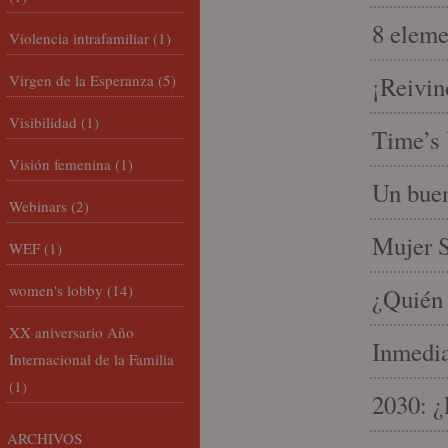
8 eleme
Violencia intrafamiliar
(1)
Virgen de la Esperanza
(5)
¡Reivin
Visibilidad
(1)
Time’s 
Visión femenina
(1)
Un buen
Webinars
(2)
Mujer S
WEF
(1)
women's lobby
(14)
¿Quién 
XX aniversario Año
Inmedia
Internacional de la Familia
(1)
2030: ¿
ARCHIVOS