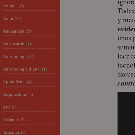
ignor
Amigos
(1)
Todav
y nie
Amor
(35)
evide
Ancianidad
(5)
unos 
Aniversario
(1)
semana
leer c
Antropología
(2)
tecno
Antropología digital
(1)
excus
contr
Aprendizaje
(4)
Arquitectura
(1)
Arte
(3)
Artículo
(2)
Artículos
(5)