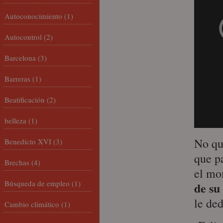
Autoconocimiento
(1)
Autocontrol
(2)
Barcelona
(3)
Barreras
(1)
Beatificación
(2)
belleza
(1)
No qu
Benedicto XVI
(3)
que p
Brechas
(4)
el mo
Búsqueda de empleo
(1)
de su
le ded
Cambio climático
(1)