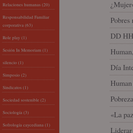
¿Mujer
Relaciones humanas
(20)
Responsabilidad Familiar
Pobres 
corporativa
(63)
DD HH, 
Role play
(1)
Human, 
Sesión In Memoriam
(1)
silencio
(1)
Día Int
Simposio
(2)
Human 
Sindicatos
(1)
Pobrez
Sociedad sostenible
(2)
Sociología
(3)
«La paz
Sofrología caycediana
(1)
Liderar