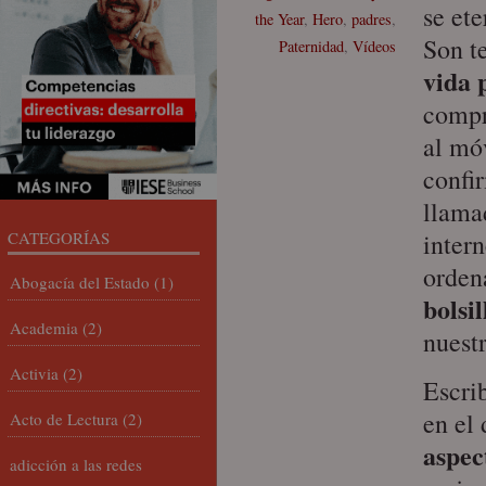
se et
the Year
,
Hero
,
padres
,
Son t
Paternidad
,
Vídeos
vida 
compr
al mó
confi
llama
CATEGORÍAS
intern
orden
Abogacía del Estado
(1)
bolsil
Academia
(2)
nuestr
Activia
(2)
Escri
en el
Acto de Lectura
(2)
aspec
adicción a las redes