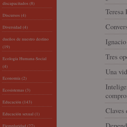
discapacitados
(8)
Teresa P
Discursos
(4)
Convers
Diversidad
(4)
dueños de nuestro destino
Ignacio
(19)
Tres op
Ecología Humana-Social
(4)
Una vid
Economía
(2)
Intelige
Ecosistemas
(3)
compro
Educación
(143)
Claves 
Educación sexual
(1)
Depende
Ejemplaridad
(27)