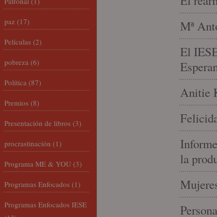
El rear
Patronal
(1)
paz
(17)
Mª Anto
Películas
(2)
El IESE
pobreza
(6)
Espera
Política
(87)
Anitie 
Premios
(8)
Felicid
Presentación de libros
(3)
Informe
procrastinación
(1)
la prod
Programa ME & YOU
(3)
Mujeres
Programas Enfocados
(1)
Programas Enfocados IESE
Person