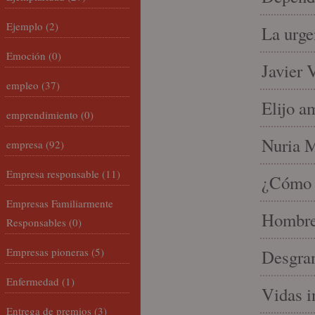
Ejemplo
(2)
La urge
Emoción
(0)
Javier 
empleo
(37)
Elijo a
emprendimiento
(0)
Nuria Mi
empresa
(92)
Empresa responsable
(11)
¿Cómo l
Empresas Familiarmente
Hombre 
Responsables
(0)
Empresas pioneras
(5)
Desgran
Enfermedad
(1)
Vidas i
Entrega de premios
(3)