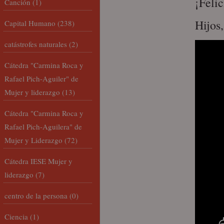
¡Felic
Canción
(1)
Hijos
Capital Humano
(238)
catástrofes naturales
(2)
Cátedra "Carmina Roca y
Rafael Pich-Aguiler" de
Mujer y liderazgo
(13)
Cátedra "Carmina Roca y
Rafael Pich-Aguilera" de
Mujer y Liderazgo
(72)
Cátedra IESE Mujer y
liderazgo
(7)
centro de la persona
(0)
Ciencia
(1)