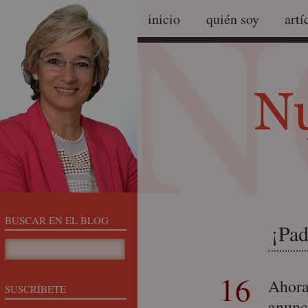
inicio
quién soy
artí
BUSCAR EN EL BLOG
¡Pad
16
Ahora
SUSCRÍBETE
anunc