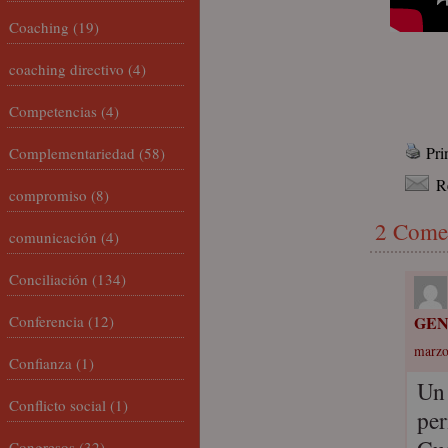
Coaching
(19)
coaching directivo
(4)
Competencias
(4)
Pri
Complementariedad
(58)
R
compromiso
(8)
2 Come
comunicación
(4)
Conciliación
(134)
Conferencia
(12)
GE
marzo
Confianza
(1)
Un 
Conflicto social
(1)
per
Congresos
(32)