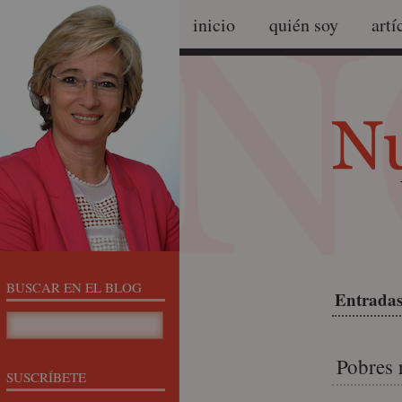
inicio
quién soy
artí
BUSCAR EN EL BLOG
Entradas 
Pobres 
SUSCRÍBETE