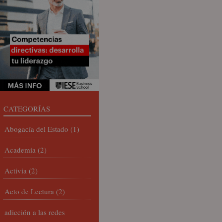
CATEGORÍAS
Abogacía del Estado
(1)
Academia
(2)
Activia
(2)
Acto de Lectura
(2)
adicción a las redes