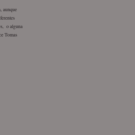
a, aunque
ferentes
res, o alguna
hace Tomas