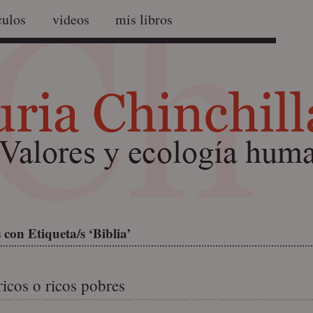
culos
videos
mis libros
con Etiqueta/s ‘Biblia’
ricos o ricos pobres