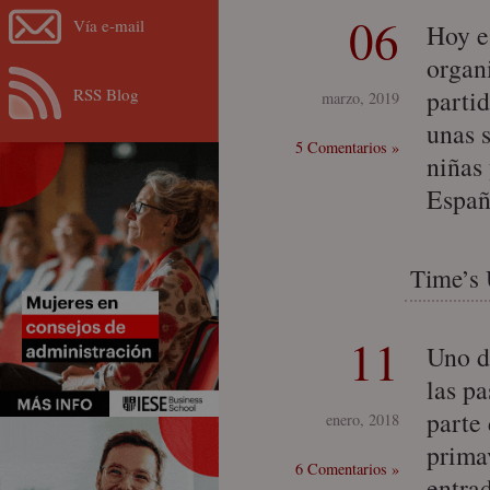
06
Vía e-mail
Hoy e
organ
RSS Blog
parti
marzo, 2019
unas 
5 Comentarios »
niñas 
Españ
Time’s 
11
Uno d
las pa
parte
enero, 2018
prima
6 Comentarios »
entra