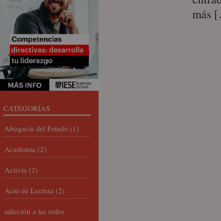
más 
CATEGORÍAS
Abogacía del Estado
(1)
Academia
(2)
Activia
(2)
Acto de Lectura
(2)
adicción a las redes