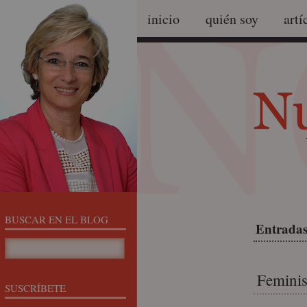
inicio
quién soy
artí
BUSCAR EN EL BLOG
Entradas
Feminis
SUSCRÍBETE