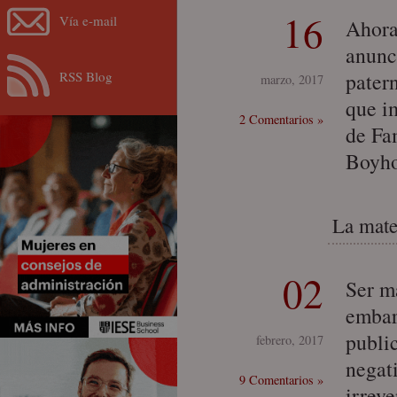
16
Vía e-mail
Ahora
anunc
RSS Blog
pater
marzo, 2017
que i
2 Comentarios »
de Fam
Boyh
La mate
02
Ser ma
embar
publi
febrero, 2017
negat
9 Comentarios »
irreve