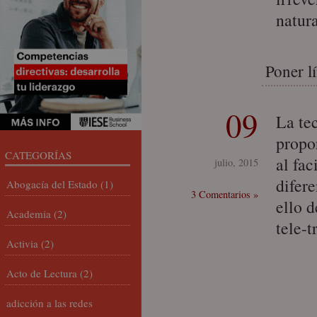
natur
Poner lí
09
La tec
propo
CATEGORÍAS
al fa
julio, 2015
difere
Abogacía del Estado
(1)
3 Comentarios »
ello 
Academia
(2)
tele-t
Activia
(2)
Acto de Lectura
(2)
adicción a las redes