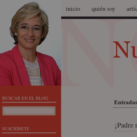
inicio
quién soy
artí
BUSCAR EN EL BLOG
Entradas 
¡Padre 
SUSCRÍBETE