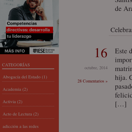
de Ar
Celebrar
16
Este 
import
CATEGORÍAS
matri
octubre, 2014
hija.
Abogacía del Estado
(1)
28 Comentarios »
pasad
Academia
(2)
felici
Activia
(2)
[…]
Acto de Lectura
(2)
adicción a las redes