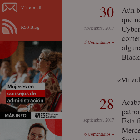
30
Vía e-mail
Aún b
que n
RSS Blog
Cyber
noviembre, 2017
comerc
5 Comentarios »
algun
Black
«Mi vid
28
Acaba
patro
Esta 
septiembre, 2017
Merce
6 Comentarios »
Santí