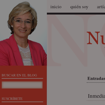
inicio
quién soy
artí
BUSCAR EN EL BLOG
Entradas
Inmedia
SUSCRÍBETE