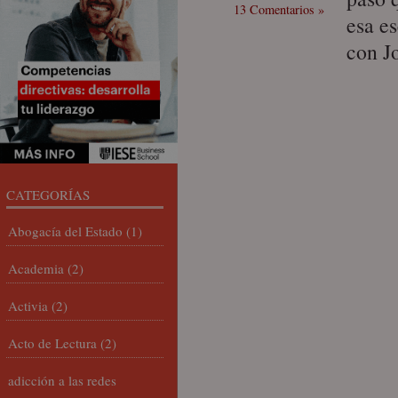
13 Comentarios »
esa e
con J
CATEGORÍAS
Abogacía del Estado
(1)
Academia
(2)
Activia
(2)
Acto de Lectura
(2)
adicción a las redes