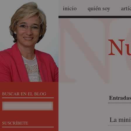
inicio
quién soy
artí
BUSCAR EN EL BLOG
Entradas 
La minis
SUSCRÍBETE