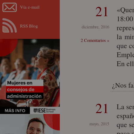
21
Vía e-mail
«Quer
18:00
RSS Blog
repre
diciembre, 2016
la mi
2 Comentarios »
que c
Emple
En el
¿Nos fa
21
La se
españ
que s
mayo, 2015
paso 