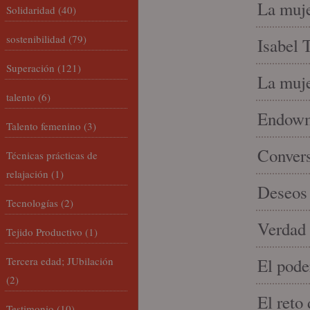
La muje
Solidaridad
(40)
sostenibilidad
(79)
Isabel 
Superación
(121)
La muje
talento
(6)
Endowme
Talento femenino
(3)
Conver
Técnicas prácticas de
relajación
(1)
Deseos 
Tecnologías
(2)
Verdad 
Tejido Productivo
(1)
Tercera edad; JUbilación
El pode
(2)
El reto
Testimonio
(10)