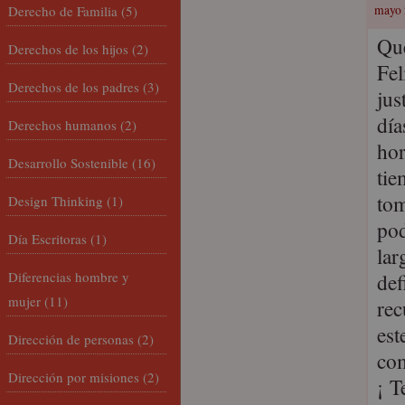
Derecho de Familia
(5)
mayo 
Que
Derechos de los hijos
(2)
Fel
Derechos de los padres
(3)
jus
día
Derechos humanos
(2)
hor
Desarrollo Sostenible
(16)
tie
tom
Design Thinking
(1)
pod
Día Escritoras
(1)
lar
Diferencias hombre y
def
mujer
(11)
rec
est
Dirección de personas
(2)
com
Dirección por misiones
(2)
¡ T