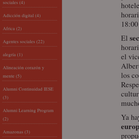
sociales
(4)
hotele
horar
Adicción digital
(4)
18:00 
Africa
(2)
sec
El
Agentes sociales
(22)
horar
alegría
(1)
el vi
Alber
Alineación corazón y
los c
mente
(5)
Respe
Alumni Continuidad IESE
cultu
(3)
mucho
Alumni Learning Program
Ya h
(2)
euro
Amazonas
(3)
propu