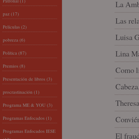
Patronal
(1)
La Amb
paz
(17)
Las rel
Películas
(2)
Luisa G
pobreza
(6)
Lina Ma
Política
(87)
Premios
(8)
Como li
Presentación de libros
(3)
Cabeza,
procrastinación
(1)
Theresa 
Programa ME & YOU
(3)
Conviér
Programas Enfocados
(1)
Programas Enfocados IESE
El frau