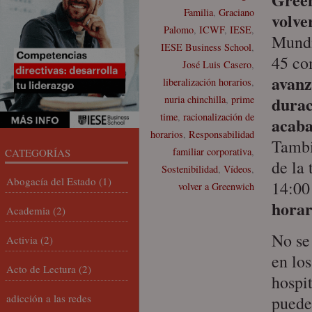
Familia
,
Graciano
volve
Palomo
,
ICWF
,
IESE
,
Mundi
IESE Business School
,
45 co
José Luis Casero
,
avanz
liberalización horarios
,
durac
nuria chinchilla
,
prime
time
,
racionalización de
acaba
horarios
,
Responsabilidad
Tambi
familiar corporativa
,
CATEGORÍAS
de la 
Sostenibilidad
,
Vídeos
,
Abogacía del Estado
(1)
14:00
volver a Greenwich
horar
Academia
(2)
No se 
Activia
(2)
en los
Acto de Lectura
(2)
hospit
adicción a las redes
pued