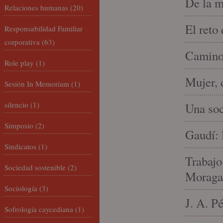
De la m
Relaciones humanas
(20)
El reto
Responsabilidad Familiar
corporativa
(63)
Camino 
Role play
(1)
Mujer, 
Sesión In Memoriam
(1)
silencio
(1)
Una soc
Simposio
(2)
Gaudí: 
Sindicatos
(1)
Trabajo
Sociedad sostenible
(2)
Moraga
Sociología
(3)
J. A. P
Sofrología caycediana
(1)