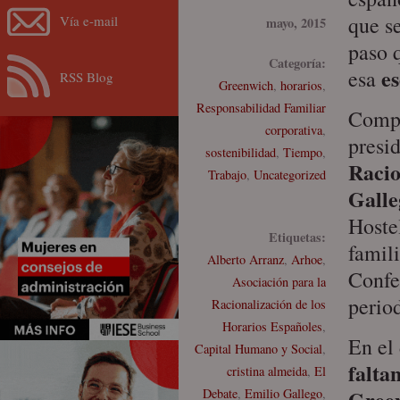
que s
Vía e-mail
mayo, 2015
paso 
Categoría:
es
esa
RSS Blog
Greenwich
,
horarios
,
Responsabilidad Familiar
Compa
corporativa
,
presi
sostenibilidad
,
Tiempo
,
Racio
Trabajo
,
Uncategorized
Galle
Hoste
Etiquetas:
famili
Alberto Arranz
,
Arhoe
,
Confe
Asociación para la
period
Racionalización de los
Horarios Españoles
,
En el 
Capital Humano y Social
,
falta
cristina almeida
,
El
Gree
Debate
,
Emilio Gallego
,