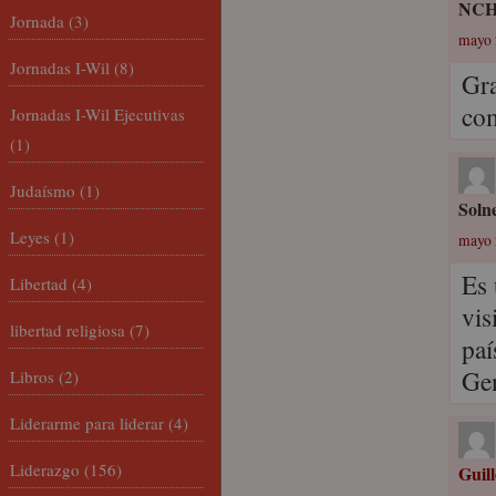
NC
Jornada
(3)
mayo 
Jornadas I-Wil
(8)
Gra
com
Jornadas I-Wil Ejecutivas
(1)
Judaísmo
(1)
Soln
Leyes
(1)
mayo 
Es 
Libertad
(4)
vis
libertad religiosa
(7)
paí
Gen
Libros
(2)
Liderarme para liderar
(4)
Liderazgo
(156)
Guil