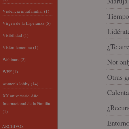
Maruja 
Violencia intrafamiliar
(1)
Tiempo 
Virgen de la Esperanza
(5)
Lidérat
Visibilidad
(1)
¿Te atr
Visión femenina
(1)
Webinars
(2)
Not onl
WEF
(1)
Otras g
women's lobby
(14)
Calenta
XX aniversario Año
Internacional de la Familia
¿Recur
(1)
Entorno
ARCHIVOS