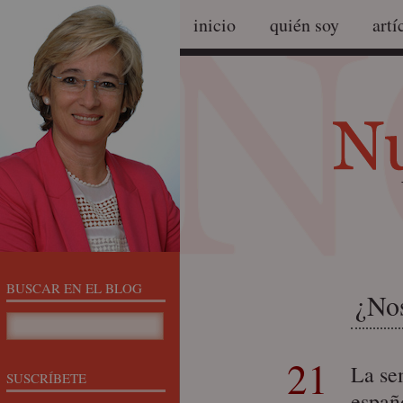
inicio
quién soy
artí
BUSCAR EN EL BLOG
¿Nos
21
La se
SUSCRÍBETE
españ