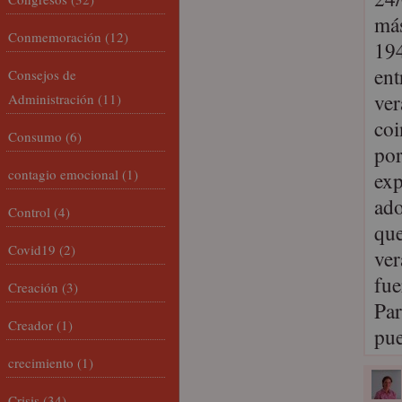
más
Conmemoración
(12)
194
ent
Consejos de
ver
Administración
(11)
coi
Consumo
(6)
por
contagio emocional
(1)
exp
ado
Control
(4)
que
Covid19
(2)
ver
fue
Creación
(3)
Par
Creador
(1)
pu
crecimiento
(1)
Crisis
(34)