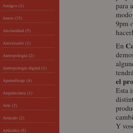
para 
Amigos
(1)
modo 
Amor
(35)
9pm o
Ancianidad
(5)
hacer
Aniversario
(1)
Ca
En
demos
Antropología
(2)
algun
Antropología digital
(1)
tendr
el pr
Aprendizaje
(4)
Esta 
Arquitectura
(1)
distin
Arte
(3)
produc
cambio
Artículo
(2)
Y vos
Artículos
(5)