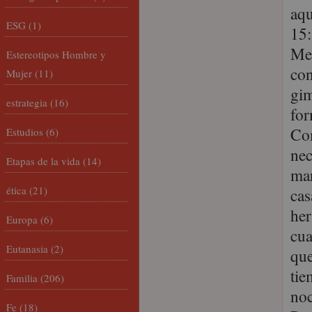
aqu
ESG
(1)
15:
Me 
Estereotipos Hombre y
con
Mujer
(11)
gim
estrategia
(16)
for
Com
Estudios
(6)
nec
Etapas de la vida
(14)
mar
ética
(21)
cas
her
Europa
(6)
cua
Eutanasia
(2)
que
tie
Familia
(206)
no
Fe
(18)