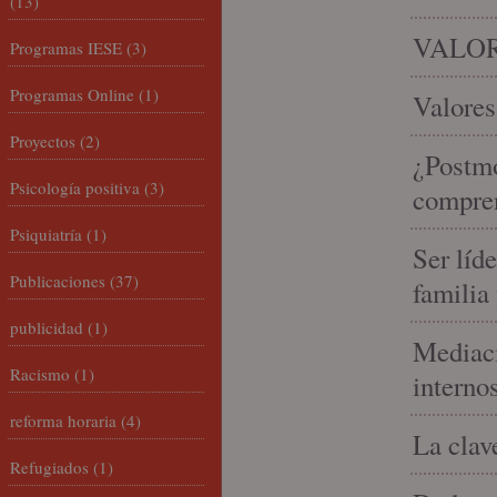
(13)
VALOR
Programas IESE
(3)
Programas Online
(1)
Valores
Proyectos
(2)
¿Postmo
Psicología positiva
(3)
compren
Psiquiatría
(1)
Ser líd
Publicaciones
(37)
familia
publicidad
(1)
Mediaci
Racismo
(1)
interno
reforma horaria
(4)
La clav
Refugiados
(1)