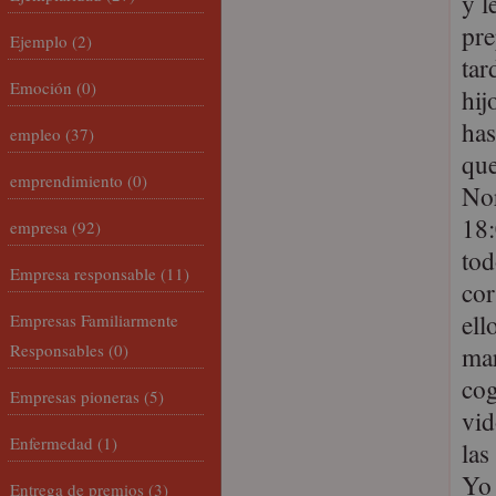
y l
pre
Ejemplo
(2)
tar
Emoción
(0)
hij
has
empleo
(37)
que
emprendimiento
(0)
Nor
18:
empresa
(92)
tod
Empresa responsable
(11)
cor
ell
Empresas Familiarmente
Responsables
(0)
mar
cog
Empresas pioneras
(5)
vid
Enfermedad
(1)
las
Yo 
Entrega de premios
(3)