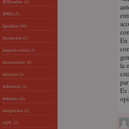
IESEonline
(1)
ant
IFREI
(5)
ent
aco
Igualdad
(96)
con
Ilustración
(1)
En 
com
Impacto social
(1)
gen
Inconsciente
(0)
la 
est
Infancia
(2)
par
Influencia
(3)
Es 
opi
Informes
(4)
Integración
(2)
JAPL
(7)