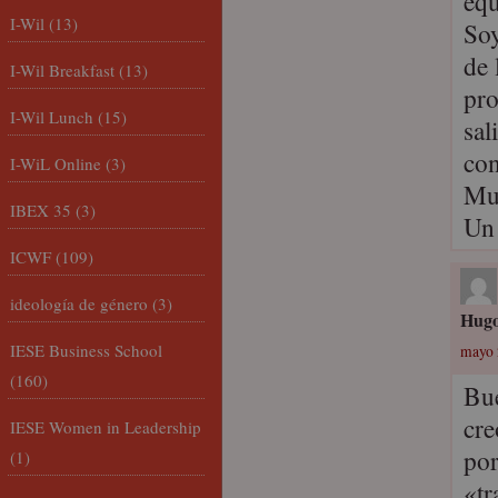
equ
I-Wil
(13)
Soy
de 
I-Wil Breakfast
(13)
pro
I-Wil Lunch
(15)
sal
con
I-WiL Online
(3)
Muc
IBEX 35
(3)
Un
ICWF
(109)
ideología de género
(3)
Hugo
IESE Business School
mayo 
(160)
Bue
cre
IESE Women in Leadership
por
(1)
«tr