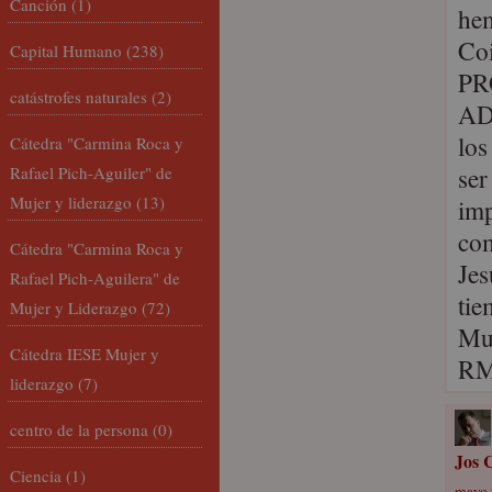
Canción
(1)
hem
Coi
Capital Humano
(238)
PR
catástrofes naturales
(2)
ADA
los
Cátedra "Carmina Roca y
ser
Rafael Pich-Aguiler" de
Mujer y liderazgo
(13)
imp
com
Cátedra "Carmina Roca y
Jes
Rafael Pich-Aguilera" de
tie
Mujer y Liderazgo
(72)
Mu
Cátedra IESE Mujer y
RM
liderazgo
(7)
centro de la persona
(0)
Jos C
Ciencia
(1)