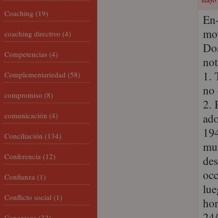
mayo 
Coaching
(19)
En-
mov
coaching directivo
(4)
Do
Competencias
(4)
not
1. 
Complementariedad
(58)
no 
compromiso
(8)
2. 
comunicación
(4)
ado
194
Conciliación
(134)
mun
Conferencia
(12)
des
occ
Confianza
(1)
lue
Conflicto social
(1)
hor
24/
Congresos
(32)