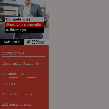
CATEGORÍAS
Abogacía del Estado
(1)
Academia
(2)
Activia
(2)
Acto de Lectura
(2)
adicción a las redes