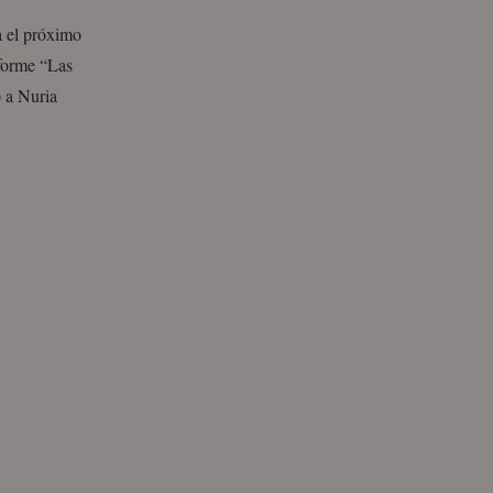
a el próximo
forme “Las
o a Nuria