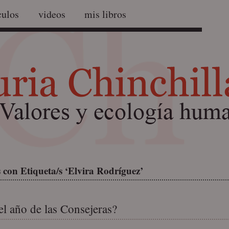
culos
videos
mis libros
 con Etiqueta/s ‘Elvira Rodríguez’
el año de las Consejeras?