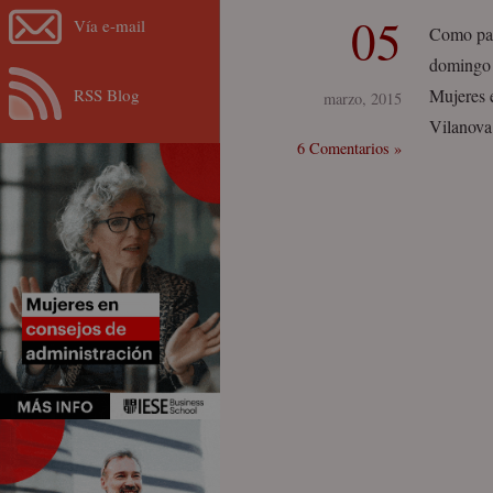
05
Vía e-mail
Como part
domingo 
RSS Blog
Mujeres 
marzo, 2015
Vilanova
6 Comentarios »