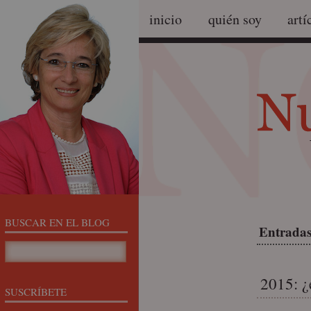
inicio
quién soy
artí
BUSCAR EN EL BLOG
Entradas
2015: ¿
SUSCRÍBETE