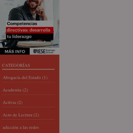
CATEGORÍAS
Abogacía del Estado
(1)
Academia
(2)
Activia
(2)
Acto de Lectura
(2)
adicción a las redes