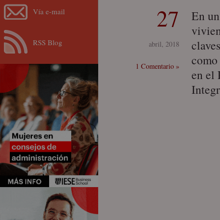
27
Vía e-mail
En un
vivien
RSS Blog
claves
abril, 2018
como 
1 Comentario »
en el
Integr