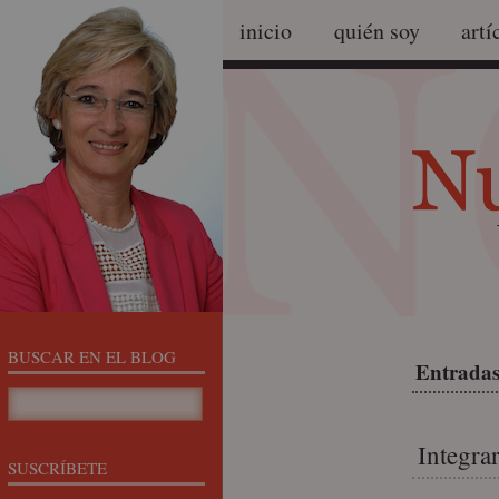
inicio
quién soy
artí
BUSCAR EN EL BLOG
Entradas
Integra
SUSCRÍBETE