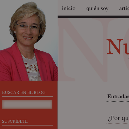
inicio
quién soy
artí
BUSCAR EN EL BLOG
Entradas 
¿Por qu
SUSCRÍBETE