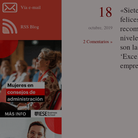
18
Vía e-mail
«Siet
felice
RSS Blog
recom
octubre, 2019
nivel
2 Comentarios »
son la
‘Excel
empre