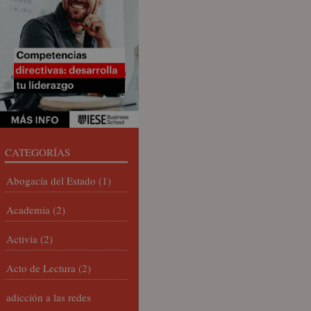
CATEGORÍAS
Abogacía del Estado
(1)
Academia
(2)
Activia
(2)
Acto de Lectura
(2)
adicción a las redes