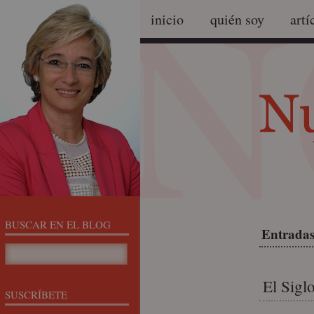
inicio
quién soy
artí
BUSCAR EN EL BLOG
Entradas
El Sigl
SUSCRÍBETE