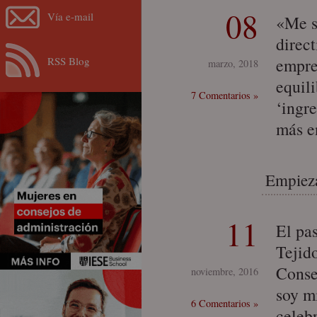
08
Vía e-mail
«Me s
direc
RSS Blog
empre
marzo, 2018
equili
7 Comentarios »
‘ingr
más e
Empieza
11
El pa
Tejid
Conse
noviembre, 2016
soy m
6 Comentarios »
celeb