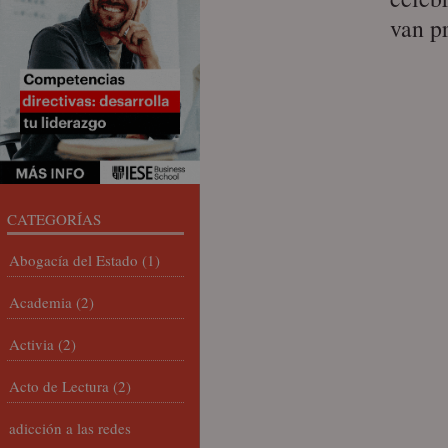
van p
CATEGORÍAS
Abogacía del Estado
(1)
Academia
(2)
Activia
(2)
Acto de Lectura
(2)
adicción a las redes