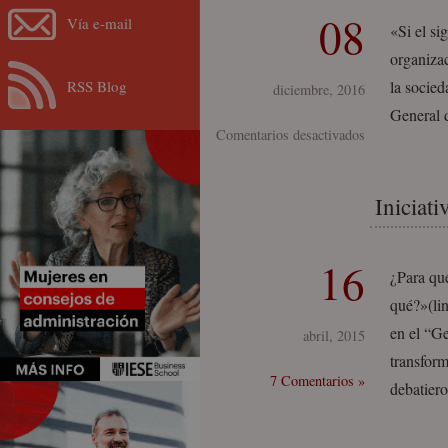
08
Vía e-mail
«Si el si
organizac
RSS Blog
la socied
diciembre, 2016
General 
en
Comentarios desactivados
Mujeres
I-
Iniciat
Wil
Andalucía
16
¿Para qué
qué?»(li
en el “G
abril, 2015
transform
7 Comentarios »
debatier