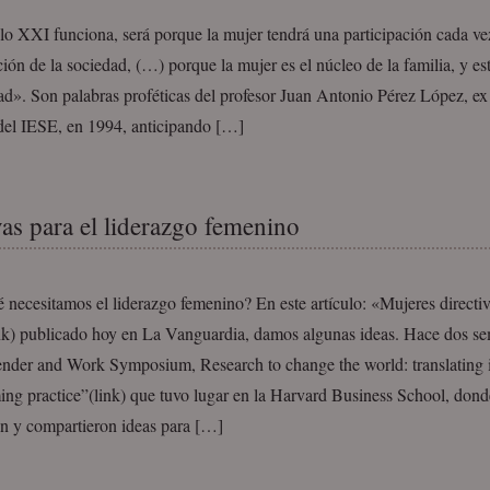
glo XXI funciona, será porque la mujer tendrá una participación cada ve
ión de la sociedad, (…) porque la mujer es el núcleo de la familia, y est
ad». Son palabras proféticas del profesor Juan Antonio Pérez López, ex
del IESE, en 1994, anticipando […]
ivas para el liderazgo femenino
 necesitamos el liderazgo femenino? En este artículo: «Mujeres directiv
nk) publicado hoy en La Vanguardia, damos algunas ideas. Hace dos s
ender and Work Symposium, Research to change the world: translating 
ing practice”(link) que tuvo lugar en la Harvard Business School, dond
on y compartieron ideas para […]