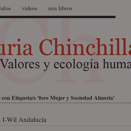
culos
videos
mis libros
 con Etiqueta/s ‘foro Mujer y Sociedad Almería’
 I-Wil Andalucía