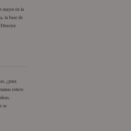
z mayor en la
a, la base de
 Director
as, ¿para
emanas estuve
ideas,
e se