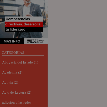
CATEGORÍAS
Abogacía del Estado
(1)
Academia
(2)
Activia
(2)
Acto de Lectura
(2)
adicción a las redes