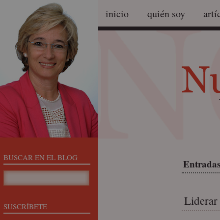
inicio
quién soy
artí
BUSCAR EN EL BLOG
Entradas
Liderar
SUSCRÍBETE