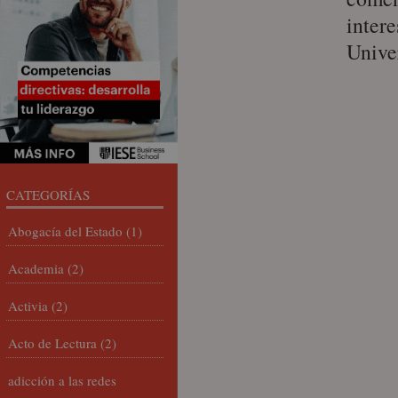
intere
Unive
CATEGORÍAS
Abogacía del Estado
(1)
Academia
(2)
Activia
(2)
Acto de Lectura
(2)
adicción a las redes