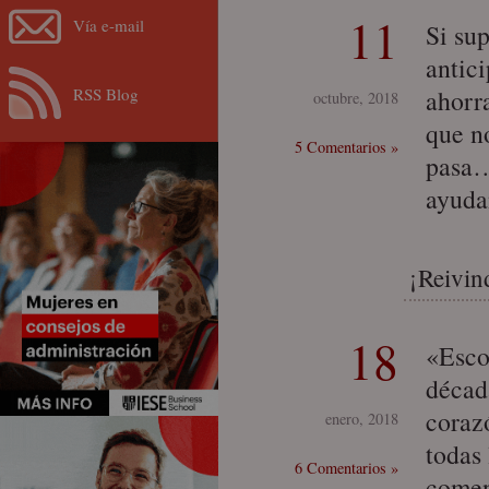
11
Vía e-mail
Si su
antic
RSS Blog
ahorr
octubre, 2018
que n
5 Comentarios »
pasa…
ayuda
¡Reivin
18
«Esco
décad
coraz
enero, 2018
todas
6 Comentarios »
comen