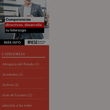
CATEGORÍAS
Abogacía del Estado
(1)
Academia
(2)
Activia
(2)
Acto de Lectura
(2)
adicción a las redes