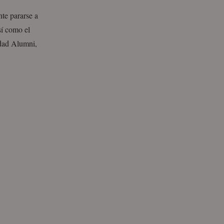
te pararse a
sí como el
idad Alumni,