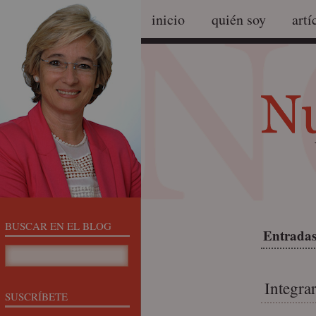
inicio
quién soy
artí
BUSCAR EN EL BLOG
Entradas
Integra
SUSCRÍBETE