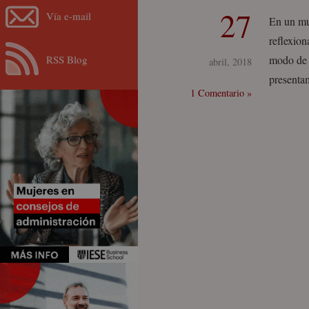
27
Vía e-mail
En un mu
reflexion
RSS Blog
modo de 
abril, 2018
presentam
1 Comentario »