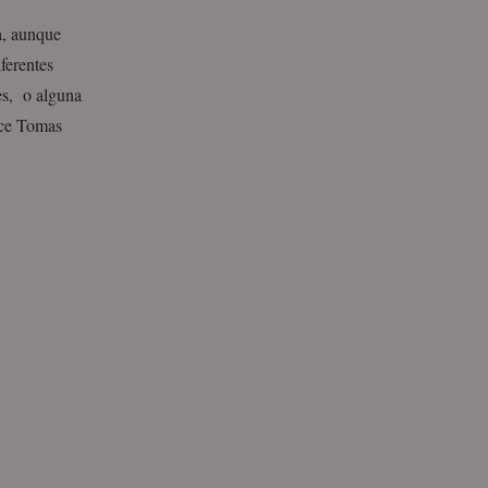
a, aunque
ferentes
res, o alguna
hace Tomas