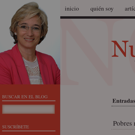
inicio
quién soy
artí
BUSCAR EN EL BLOG
Entradas
Pobres 
SUSCRÍBETE