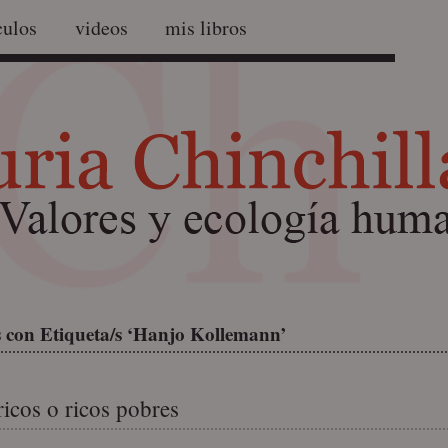
culos
videos
mis libros
 con Etiqueta/s ‘Hanjo Kollemann’
ricos o ricos pobres