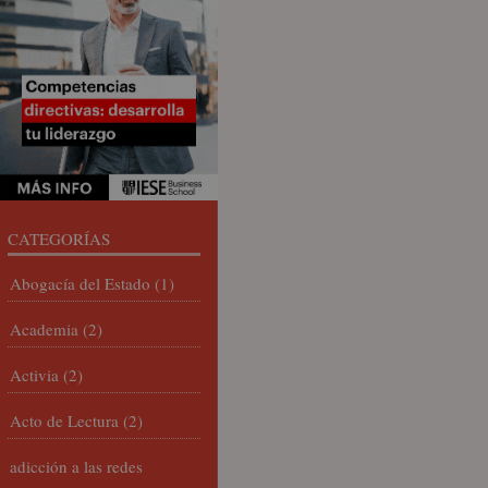
CATEGORÍAS
Abogacía del Estado
(1)
Academia
(2)
Activia
(2)
Acto de Lectura
(2)
adicción a las redes