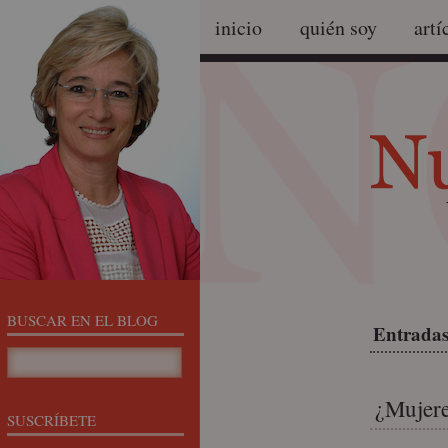
inicio
quién soy
artí
BUSCAR EN EL BLOG
Entradas 
¿Mujere
SUSCRÍBETE