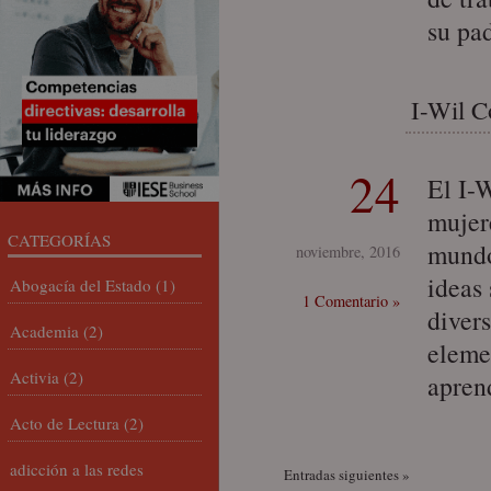
su pad
I-Wil C
24
El I-
mujer
CATEGORÍAS
mundo
noviembre, 2016
ideas 
Abogacía del Estado
(1)
1 Comentario »
diver
Academia
(2)
elemen
Activia
(2)
apren
Acto de Lectura
(2)
adicción a las redes
Entradas siguientes »