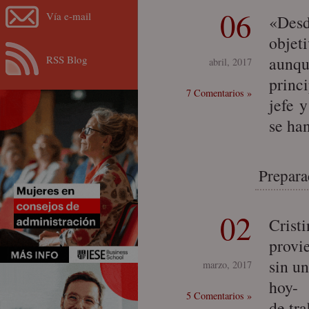
06
Vía e-mail
«Desd
objet
RSS Blog
aunqu
abril, 2017
princi
7 Comentarios »
jefe 
se ha
Prepara
02
Crist
provi
sin un
marzo, 2017
hoy- 
5 Comentarios »
de tr