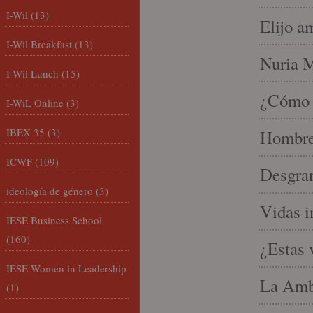
I-Wil
(13)
Elijo a
I-Wil Breakfast
(13)
Nuria Mi
I-Wil Lunch
(15)
¿Cómo l
I-WiL Online
(3)
IBEX 35
(3)
Hombre 
ICWF
(109)
Desgran
ideología de género
(3)
Vidas i
IESE Business School
(160)
¿Estas 
IESE Women in Leadership
La Amb
(1)