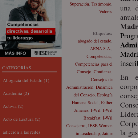
Superación
,
Testimonio
,
una d
Valores
anua
Madr
Etiquetas:
Pro
abogado del estado
,
Admi
AENA S.A.
,
Madri
Competencias
,
inscri
Competencias para el
CATEGORÍAS
Consejo
,
Confianza
,
En e
Consejos de
Abogacía del Estado
(1)
corpo
Administración
,
Dinámica
Academia
(2)
conse
del Consejo
,
Ecología
Humana-Social
,
Esther
Conse
Activia
(2)
Jimenez
,
I-Wil
,
I-Wil
Lider
Breakfast
,
I-Wil
Acto de Lectura
(2)
Corpo
Consejeras
,
IESE Women
la ge
adicción a las redes
in Leadership
,
Jaime