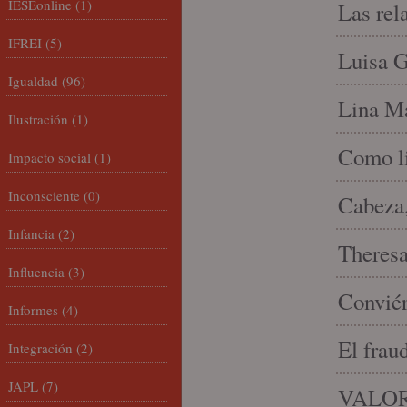
IESEonline
(1)
Las rel
IFREI
(5)
Luisa G
Igualdad
(96)
Lina Ma
Ilustración
(1)
Como li
Impacto social
(1)
Inconsciente
(0)
Cabeza,
Infancia
(2)
Theresa 
Influencia
(3)
Conviér
Informes
(4)
El frau
Integración
(2)
JAPL
(7)
VALOR