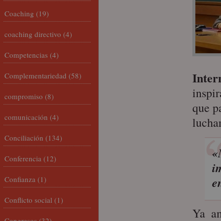
Coaching
(19)
coaching directivo
(4)
Competencias
(4)
Inter
Complementariedad
(58)
inspir
compromiso
(8)
que pa
comunicación
(4)
luchar
Conciliación
(134)
«
Conferencia
(12)
i
Confianza
(1)
e
Conflicto social
(1)
Ya an
Congresos
(32)