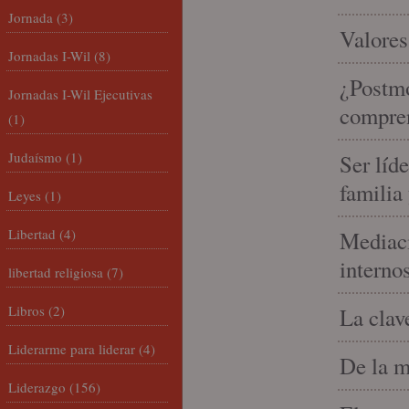
Jornada
(3)
Valores
Jornadas I-Wil
(8)
¿Postmo
Jornadas I-Wil Ejecutivas
compren
(1)
Judaísmo
(1)
Ser líd
familia
Leyes
(1)
Libertad
(4)
Mediaci
interno
libertad religiosa
(7)
Libros
(2)
La clav
Liderarme para liderar
(4)
De la m
Liderazgo
(156)