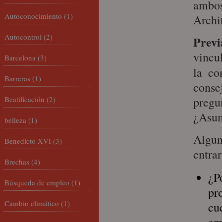
ambos
Autoconocimiento
(1)
Archit
Autocontrol
(2)
Previ
vincu
Barcelona
(3)
la co
Barreras
(1)
cons
Beatificación
(2)
pregun
¿Asum
belleza
(1)
Algun
Benedicto XVI
(3)
entra
Brechas
(4)
¿P
Búsqueda de empleo
(1)
pr
Cambio climático
(1)
cu