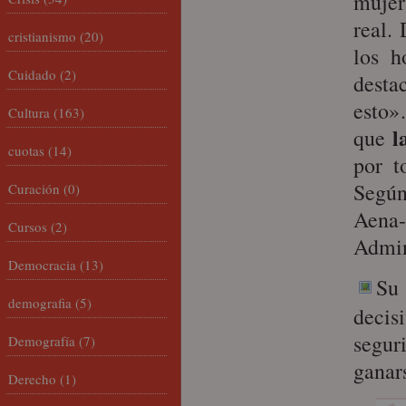
mujer
real.
cristianismo
(20)
los h
Cuidado
(2)
desta
esto»
Cultura
(163)
l
que
cuotas
(14)
por t
Según
Curación
(0)
Aena-
Cursos
(2)
Admin
Democracia
(13)
Su
demografia
(5)
deci
segur
Demografía
(7)
ganar
Derecho
(1)