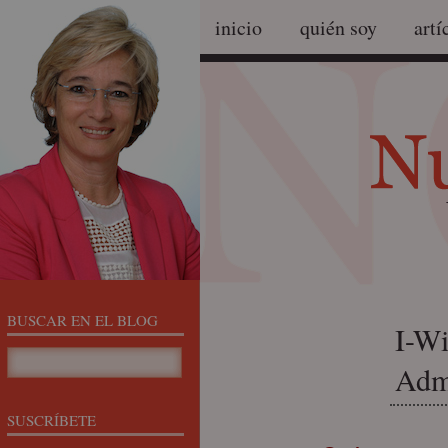
inicio
quién soy
artí
BUSCAR EN EL BLOG
I-Wi
Admi
SUSCRÍBETE