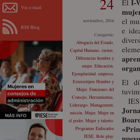
24
I-
El
Vía e-mail
mujer
el mu
noviembre, 2016
RSS Blog
e ide
Categoría:
diver
Abogacía del Estado
,
eleme
Capital Humano
,
cuotas
,
apre
Diferencias hombre y
organ
mujer
,
Educación
,
Ejemplaridad
,
empresa
,
El d
Estereotipos Hombre y
Mujer
,
Funciones del
tuvi
Consejo
,
Herramientas
,
IESE
Liderazgo
,
Management
,
Jor
misión
,
Mujer
,
Mujer en
Boar
el poder
,
Mujer y talento
,
«Pri
Programas Enfocados
nuev
IESE
,
Role play
,