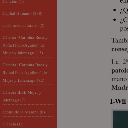
em
Canción
(1)
¿Q
Capital Humano
(238)
¿C
catástrofes naturales
(2)
po
Cátedra "Carmina Roca y
Tamb
Rafael Pich-Aguiler" de
conse
Mujer y liderazgo
(13)
La 2
Cátedra "Carmina Roca y
patol
Rafael Pich-Aguilera" de
mano
Mujer y Liderazgo
(72)
Madri
Cátedra IESE Mujer y
I-Wil
liderazgo
(7)
centro de la persona
(0)
Ciencia
(1)