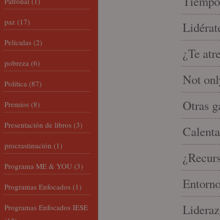
Tiempo 
Patronal
(1)
paz
(17)
Lidérat
Películas
(2)
¿Te atr
pobreza
(6)
Not onl
Política
(87)
Otras g
Premios
(8)
Presentación de libros
(3)
Calenta
procrastinación
(1)
¿Recur
Programa ME & YOU
(3)
Entorno
Programas Enfocados
(1)
Lideraz
Programas Enfocados IESE