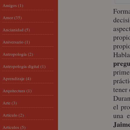
Amigos
(1)
Forma
Amor
(35)
deci
aspec
Ancianidad
(5)
propi
Aniversario
(1)
propi
Habl
Antropología
(2)
pregu
Antropología digital
(1)
prime
Aprendizaje
(4)
práct
tener
Arquitectura
(1)
Duran
Arte
(3)
el pr
una e
Artículo
(2)
Jaim
Artículos
(5)