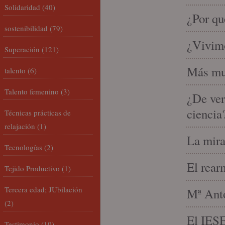
Solidaridad
(40)
¿Por qu
sostenibilidad
(79)
¿Vivimo
Superación
(121)
Más mu
talento
(6)
Talento femenino
(3)
¿De ver
ciencia
Técnicas prácticas de
relajación
(1)
La mira
Tecnologías
(2)
El rear
Tejido Productivo
(1)
Tercera edad; JUbilación
Mª Anto
(2)
El IESE
Testimonio
(10)