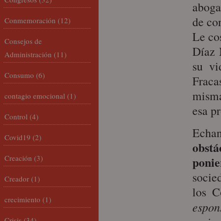
aboga
de co
Conmemoración
(12)
Le co
Consejos de
Díaz 
Administración
(11)
su vi
Consumo
(6)
Fraca
misma
contagio emocional
(1)
esa p
Control
(4)
Echan
Covid19
(2)
obstá
Creación
(3)
ponie
socie
Creador
(1)
los C
crecimiento
(1)
espon
Crisis
(34)