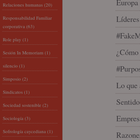
Europa 
Relaciones humanas
(20)
Líderes
Responsabilidad Familiar
corporativa
(63)
#FakeM
Role play
(1)
¿Cómo s
Sesión In Memoriam
(1)
silencio
(1)
#Purpo
Simposio
(2)
Lo que 
Sindicatos
(1)
Sentido
Sociedad sostenible
(2)
Empresa
Sociología
(3)
Sofrología caycediana
(1)
Razones