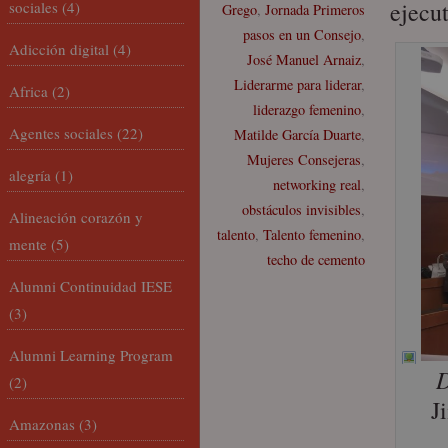
ejecut
sociales
(4)
Grego
,
Jornada Primeros
pasos en un Consejo
,
Adicción digital
(4)
José Manuel Arnaiz
,
Liderarme para liderar
,
Africa
(2)
liderazgo femenino
,
Agentes sociales
(22)
Matilde García Duarte
,
Mujeres Consejeras
,
alegría
(1)
networking real
,
obstáculos invisibles
,
Alineación corazón y
talento
,
Talento femenino
,
mente
(5)
techo de cemento
Alumni Continuidad IESE
(3)
Alumni Learning Program
D
(2)
J
Amazonas
(3)