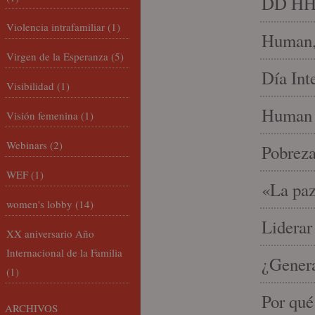
DD HH, 
Violencia intrafamiliar
(1)
Human, 
Virgen de la Esperanza
(5)
Día Int
Visibilidad
(1)
Human 
Visión femenina
(1)
Webinars
(2)
Pobrez
WEF
(1)
«La paz
women's lobby
(14)
Liderar
XX aniversario Año
Internacional de la Familia
¿Gener
(1)
Por qué
ARCHIVOS