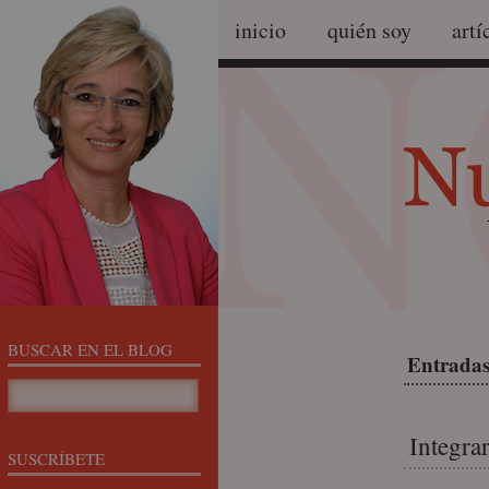
inicio
quién soy
artí
BUSCAR EN EL BLOG
Entradas
Integra
SUSCRÍBETE