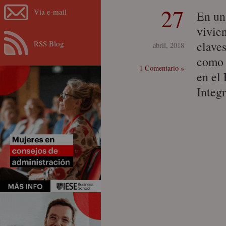
27
Vía e-mail
En un
vivien
RSS Blog
claves
abril, 2018
como 
1 Comentario »
en el
Integr