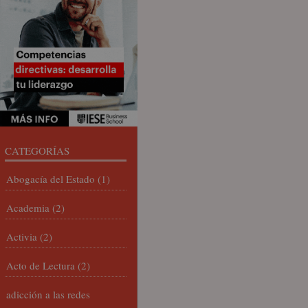
CATEGORÍAS
Abogacía del Estado
(1)
Academia
(2)
Activia
(2)
Acto de Lectura
(2)
adicción a las redes