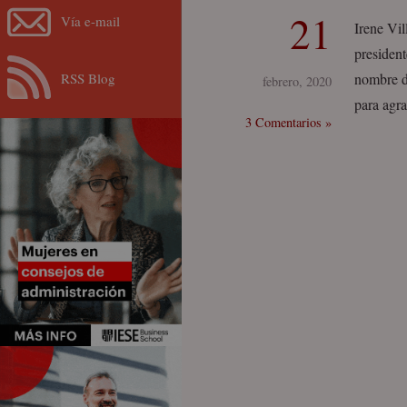
21
Vía e-mail
Irene Vil
president
RSS Blog
nombre de
febrero, 2020
para agr
3 Comentarios »