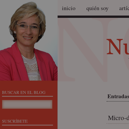
inicio
quién soy
artí
BUSCAR EN EL BLOG
Entradas 
Micro-d
SUSCRÍBETE