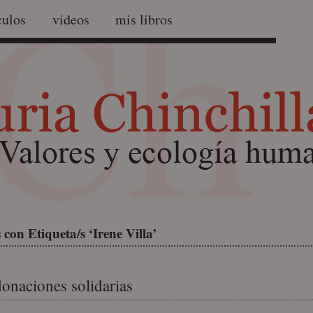
culos
videos
mis libros
con Etiqueta/s ‘Irene Villa’
onaciones solidarias