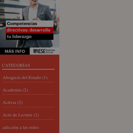
CATEGORÍAS
Abogacía del Estado
(1)
Academia
(2)
Activia
(2)
Acto de Lectura
(2)
adicción a las redes