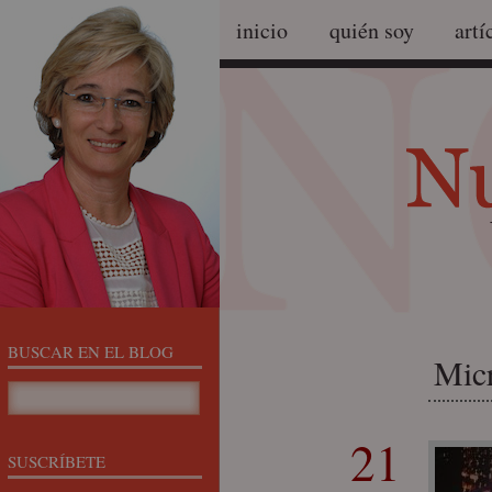
inicio
quién soy
artí
BUSCAR EN EL BLOG
Micr
21
SUSCRÍBETE