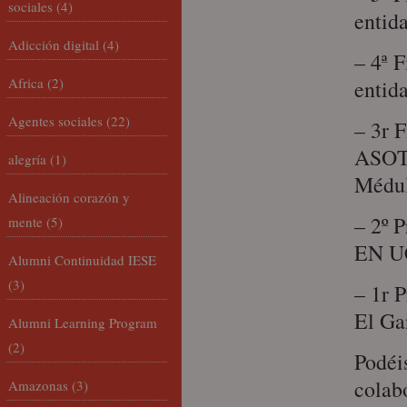
sociales
(4)
entid
Adicción digital
(4)
– 4ª 
Africa
(2)
entid
Agentes sociales
(22)
– 3r F
ASOTR
alegría
(1)
Médul
Alineación corazón y
– 2º
mente
(5)
EN U
Alumni Continuidad IESE
(3)
– 1r 
El Ga
Alumni Learning Program
(2)
Podéi
colab
Amazonas
(3)