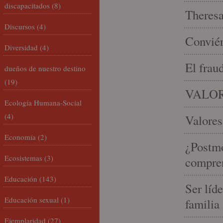
discapacitados
(8)
Theresa 
Discursos
(4)
Conviér
Diversidad
(4)
El frau
dueños de nuestro destino
(19)
VALOR
Ecología Humana-Social
(4)
Valores
Economía
(2)
¿Postmo
Ecosistemas
(3)
compren
Educación
(143)
Ser líd
Educación sexual
(1)
familia
Ejemplaridad
(27)