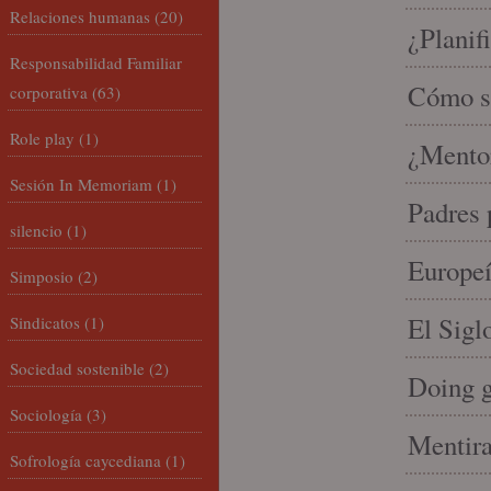
Relaciones humanas
(20)
¿Planif
Responsabilidad Familiar
Cómo se
corporativa
(63)
Role play
(1)
¿Mento
Sesión In Memoriam
(1)
Padres 
silencio
(1)
Europeí
Simposio
(2)
El Sigl
Sindicatos
(1)
Sociedad sostenible
(2)
Doing 
Sociología
(3)
Mentira
Sofrología caycediana
(1)