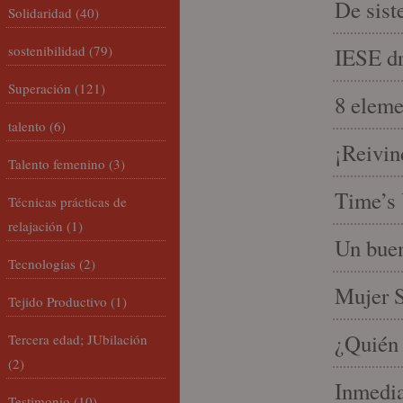
De sist
Solidaridad
(40)
sostenibilidad
(79)
IESE dri
Superación
(121)
8 eleme
talento
(6)
¡Reivin
Talento femenino
(3)
Time’s 
Técnicas prácticas de
relajación
(1)
Un buen
Tecnologías
(2)
Mujer S
Tejido Productivo
(1)
¿Quién 
Tercera edad; JUbilación
(2)
Inmedia
Testimonio
(10)