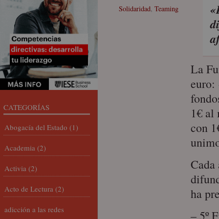
«
Solidaridad
,
Teaming
d
a
La Fu
euro:
fondo
CATEGORÍAS
1€ al
con 1
Abogacía del Estado
(1)
unimo
Academia
(2)
Cada 
Activia
(2)
difun
Acto de Lectura
(2)
ha pr
adicción a las redes
– 5º 