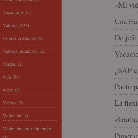
«Mi vid
Vacaciones
(3)
Una Eur
Valores
(307)
De jefe
valores cristianos
(6)
Valores humanos
(12)
Vacacio
Verdad
(2)
¿SAP em
vida
(50)
Pacto p
video
(8)
La flex
Vídeos
(7)
Violencia
(1)
«Gurba»
Violencia contra la mujer
Poner e
(1)