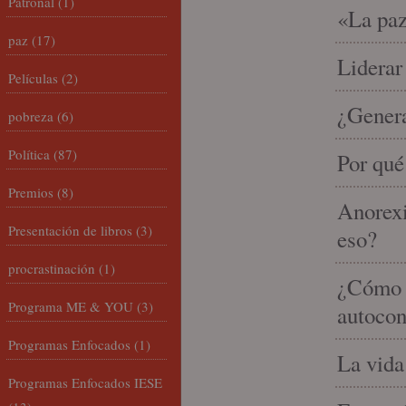
Patronal
(1)
«La paz
paz
(17)
Liderar
Películas
(2)
¿Gener
pobreza
(6)
Política
(87)
Por qué
Premios
(8)
Anorexi
Presentación de libros
(3)
eso?
procrastinación
(1)
¿Cómo m
Programa ME & YOU
(3)
autocon
Programas Enfocados
(1)
La vida
Programas Enfocados IESE