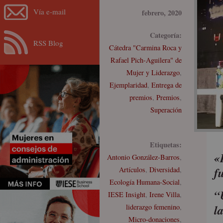
Vía e-mail
febrero, 2020
Categoría:
RSS Blog
Cátedra "Carmina Roca y
Rafael Pich-Aguilera" de
Mujer y Liderazgo
,
Ejemplaridad
,
Entrega de
premios
,
Premios
,
Superación
Etiquetas:
«
Antonio González-Barros
,
f
Artículos
,
Diversidad
,
Ecología Humana-Social
,
“
IESE Insight
,
Irene Villa
,
l
liderazgo femenino
,
Micro-donaciones
,