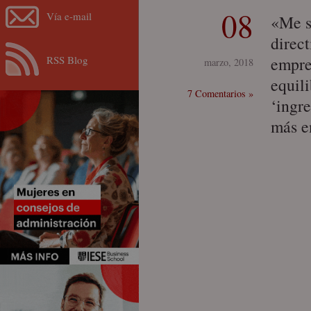
08
Vía e-mail
«Me s
direc
RSS Blog
empre
marzo, 2018
equili
7 Comentarios »
‘ingr
más e