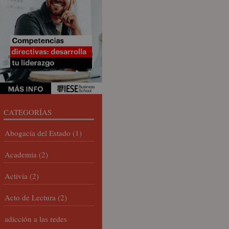
CATEGORÍAS
Abogacía del Estado
(1)
Academia
(2)
Activia
(2)
Acto de Lectura
(2)
adicción a las redes