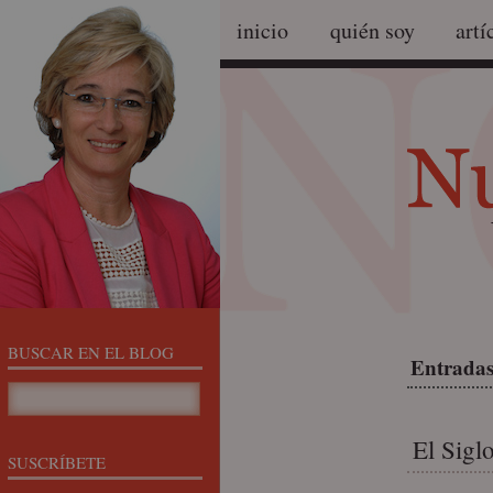
inicio
quién soy
artí
BUSCAR EN EL BLOG
Entradas
El Sigl
SUSCRÍBETE