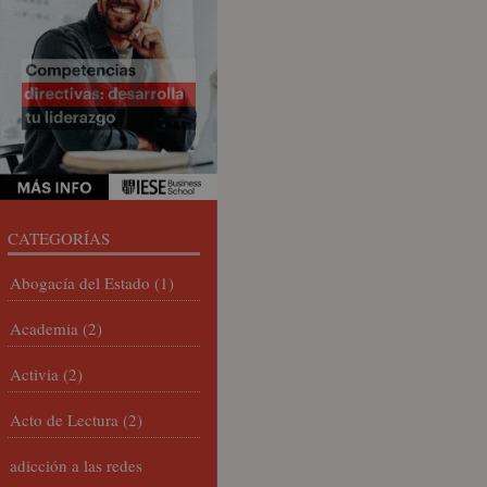
CATEGORÍAS
Abogacía del Estado
(1)
Academia
(2)
Activia
(2)
Acto de Lectura
(2)
adicción a las redes