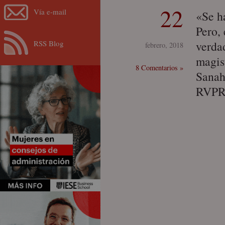
22
Vía e-mail
«Se h
Pero, 
RSS Blog
verdad
febrero, 2018
magis
8 Comentarios »
Sanah
RVPR