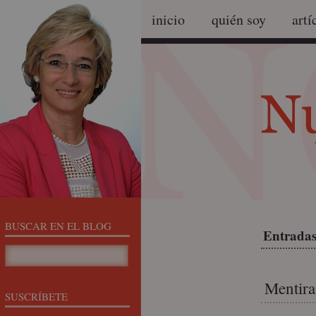
inicio
quién soy
artí
BUSCAR EN EL BLOG
Entradas
Mentira
SUSCRÍBETE