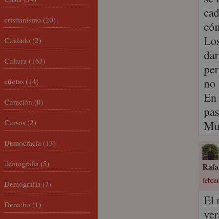
cad
cristianismo
(20)
cón
Los
Cuidado
(2)
dar
Cultura
(163)
per
no 
cuotas
(14)
En 
Curación
(0)
pas
Cursos
(2)
Mu
Democracia
(13)
demografia
(5)
Rafa
febre
Demografía
(7)
El 
Derecho
(1)
ver