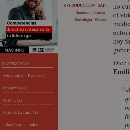
no cu
RVPRODUCTION
,
SAP
,
Sentencia pionera
,
el víd
Sociología
,
Vídeos
médic
enton
hoy f
guber
Dice 
CATEGORÍAS
Emili
Abogacía del Estado
(1)
Academia
(2)
«
q
Activia
(2)
m
Acto de Lectura
(2)
f
p
adicción a las redes