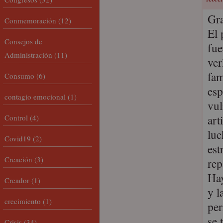
Gra
Conmemoración
(12)
El 
Consejos de
fue
Administración
(11)
ver
fam
Consumo
(6)
esp
contagio emocional
(1)
vul
art
Control
(4)
luc
Covid19
(2)
est
Creación
(3)
rep
Hay
Creador
(1)
y l
crecimiento
(1)
per
se 
Crisis
(34)