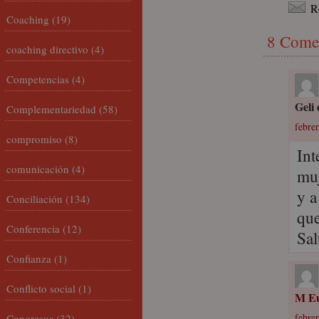
R
Coaching
(19)
8 Come
coaching directivo
(4)
Competencias
(4)
Geli
Complementariedad
(58)
febre
compromiso
(8)
Int
comunicación
(4)
muj
y a
Conciliación
(134)
que
Conferencia
(12)
Sa
Confianza
(1)
Conflicto social
(1)
M Eu
Congresos
(32)
febre