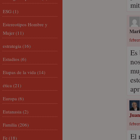
mit
ESG
(1)
Estereotipos Hombre y
Mari
Mujer
(11)
febrer
estrategia
(16)
Es 
Estudios
(6)
nos
muj
Etapas de la vida
(14)
est
ética
(21)
apr
Europa
(6)
Eutanasia
(2)
Juan
febrer
Familia
(206)
El 
Fe
(18)