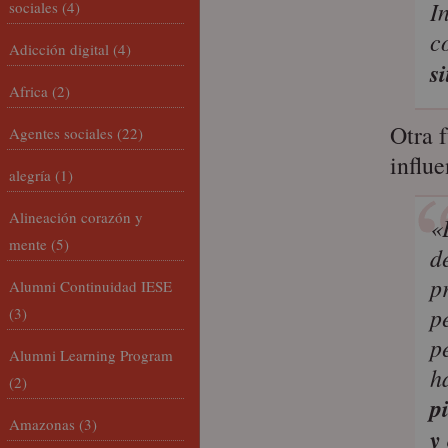
I
sociales
(4)
c
Adicción digital
(4)
s
Africa
(2)
Otra f
Agentes sociales
(22)
influ
alegría
(1)
Alineación corazón y
«
mente
(5)
d
p
Alumni Continuidad IESE
p
(3)
p
Alumni Learning Program
h
(2)
p
Amazonas
(3)
y