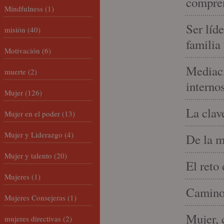
compren
Mindfulness
(1)
Ser líd
misión
(40)
familia
Motivación
(6)
Mediaci
muerte
(2)
interno
Mujer
(126)
La clav
Mujer en el poder
(13)
Mujer y Liderazgo
(4)
De la m
Mujer y talento
(20)
El reto
Mujeres
(1)
Camino 
Mujeres Consejeras
(1)
Mujer, 
mujeres directivas
(2)