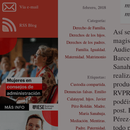
m
Vía e-mail
febrero, 2018
m
Categoría:
RSS Blog
Derecho de Familia
,
Así se
Derechos de los hijos
,
magis
Derechos de los padres
,
Audie
Familia
,
Igualdad
,
Barce
Maternidad
,
Matrimonio
Sanah
realiz
Etiquetas:
produ
Custodia compartida
,
RVPR
Denuncias falsas
,
Emilio
Calatayud
,
hijos
,
Javier
podéis
Pérz-Roldán
,
Madre
,
post.
María Sanahuja
,
Pérez
Mediación
,
Mentiras
,
todo 
Padre
,
Paternidad
,