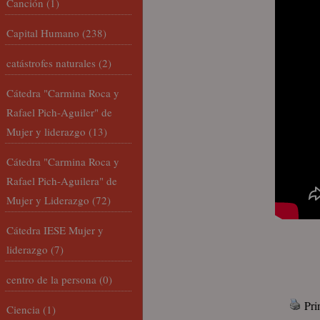
Canción
(1)
Capital Humano
(238)
catástrofes naturales
(2)
Cátedra "Carmina Roca y
Rafael Pich-Aguiler" de
Mujer y liderazgo
(13)
Cátedra "Carmina Roca y
Rafael Pich-Aguilera" de
Mujer y Liderazgo
(72)
Cátedra IESE Mujer y
liderazgo
(7)
centro de la persona
(0)
Pri
Ciencia
(1)