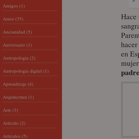
Amigos
(1)
Hace 
Amor
(35)
sangra
Ancianidad
(5)
Paren
hacer
Aniversario
(1)
en Esp
Antropología
(2)
mujer
padre
Antropología digital
(1)
Aprendizaje
(4)
Arquitectura
(1)
Arte
(3)
Artículo
(2)
Artículos
(5)