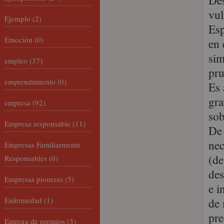
Des
vul
Ejemplo
(2)
Esp
Emoción
(0)
en 
sim
empleo
(37)
pru
emprendimiento
(0)
Es 
gra
empresa
(92)
sob
Empresa responsable
(11)
De 
nec
Empresas Familiarmente
(de
Responsables
(0)
des
Empresas pioneras
(5)
e i
Enfermedad
(1)
de 
pre
Entrega de premios
(3)