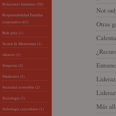
Relaciones humanas
(20)
Not onl
Responsabilidad Familiar
corporativa
(63)
Otras g
Role play
(1)
Calenta
Sesión In Memoriam
(1)
¿Recur
silencio
(1)
Entorno
Simposio
(2)
Sindicatos
(1)
Lideraz
Sociedad sostenible
(2)
Lideraz
Sociología
(3)
Más allá
Sofrología caycediana
(1)