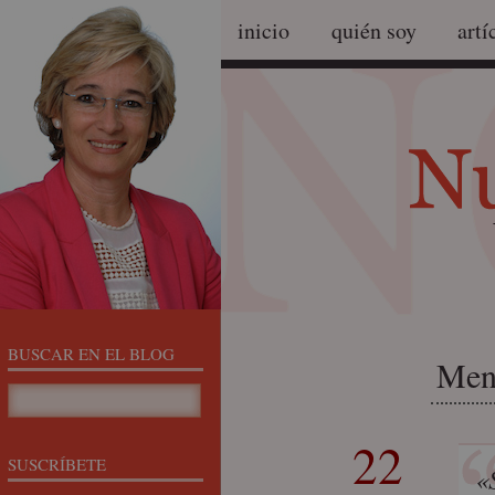
inicio
quién soy
artí
BUSCAR EN EL BLOG
Ment
22
SUSCRÍBETE
«