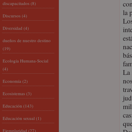
con
discapacitados
(8)
la 
Discursos
(4)
Los
int
Diversidad
(4)
est
dueños de nuestro destino
nac
(19)
bás
Ecología Humana-Social
fam
(4)
La 
nos
Economía
(2)
tra
Ecosistemas
(3)
jud
mil
Educación
(143)
cas
Educación sexual
(1)
que
Ejemplaridad
(27)