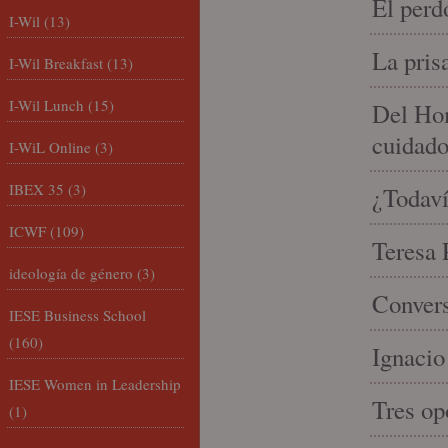
El perd
I-Wil
(13)
La pris
I-Wil Breakfast
(13)
I-Wil Lunch
(15)
Del Hom
cuidad
I-WiL Online
(3)
IBEX 35
(3)
¿Todaví
ICWF
(109)
Teresa P
ideología de género
(3)
Convers
IESE Business School
(160)
Ignacio
IESE Women in Leadership
Tres op
(1)