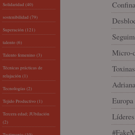
Confin
Solidaridad
(40)
sostenibilidad
(79)
Desbloq
Superación
(121)
Seguim
talento
(6)
Micro-d
Talento femenino
(3)
Toxinas
Técnicas prácticas de
relajación
(1)
Adriana
Tecnologías
(2)
Europa 
Tejido Productivo
(1)
Tercera edad; JUbilación
Líderes
(2)
#FakeM
Testimonio
(10)