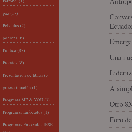
Antropo
Patronal
(1)
paz
(17)
Convers
Ecuado
Películas
(2)
pobreza
(6)
Emergen
Política
(87)
Una nue
Premios
(8)
Lideraz
Presentación de libros
(3)
A simpl
procrastinación
(1)
Programa ME & YOU
(3)
Otro 8
Programas Enfocados
(1)
Foro de
Programas Enfocados IESE