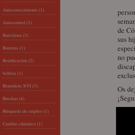
Autoconocimiento
(1)
perso
seman
Autocontrol
(2)
de Có
Barcelona
(3)
sus h
especi
Barreras
(1)
no pu
Beatificación
(2)
discap
belleza
(1)
exclus
Benedicto XVI
(3)
Os de
¡Segu
Brechas
(4)
Búsqueda de empleo
(1)
Cambio climático
(1)