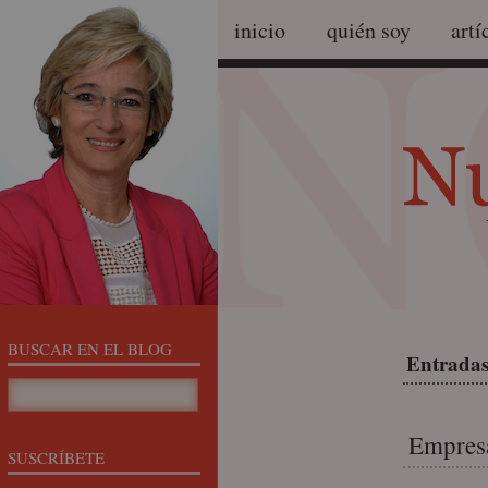
inicio
quién soy
artí
BUSCAR EN EL BLOG
Entradas
Empresa
SUSCRÍBETE