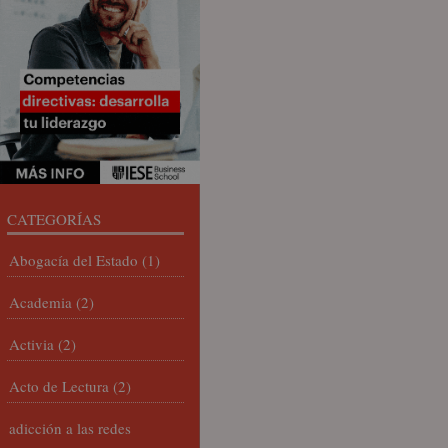
CATEGORÍAS
Abogacía del Estado
(1)
Academia
(2)
Activia
(2)
Acto de Lectura
(2)
adicción a las redes