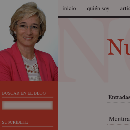
inicio
quién soy
artí
BUSCAR EN EL BLOG
Entradas
Mentira
SUSCRÍBETE