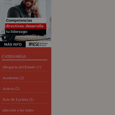
CATEGORÍAS
Abogacía del Estado
(1)
Academia
(2)
Activia
(2)
Acto de Lectura
(2)
adicción a las redes