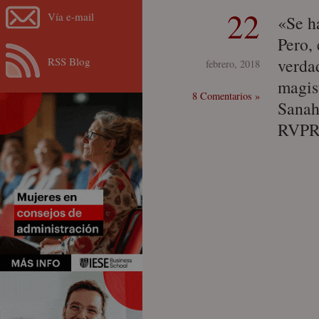
22
Vía e-mail
«Se h
Pero, 
RSS Blog
verdad
febrero, 2018
magis
8 Comentarios »
Sanah
RVPR