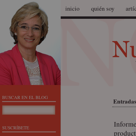
inicio
quién soy
artí
BUSCAR EN EL BLOG
Entradas
Informe
SUSCRÍBETE
product