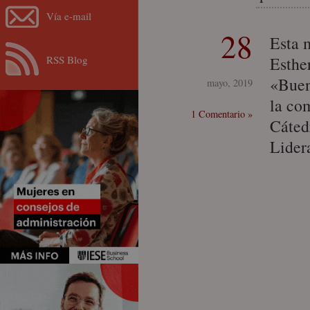
Vía e-mail
28
Esta 
RSS Blog
Esthe
«Buena
mayo, 2019
la co
1 Comentario »
Cáted
Lider