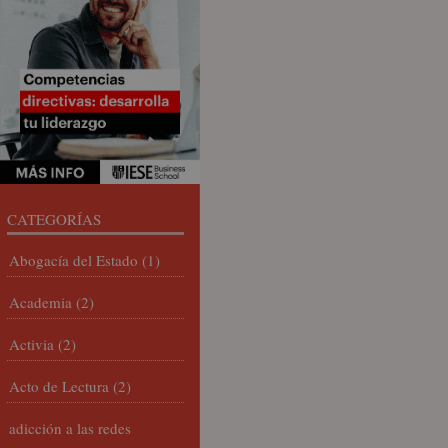
CATEGORÍAS
Abogacía del Estado
(1)
Academia
(2)
Activia
(2)
Acto de Lectura
(2)
adicción a las redes