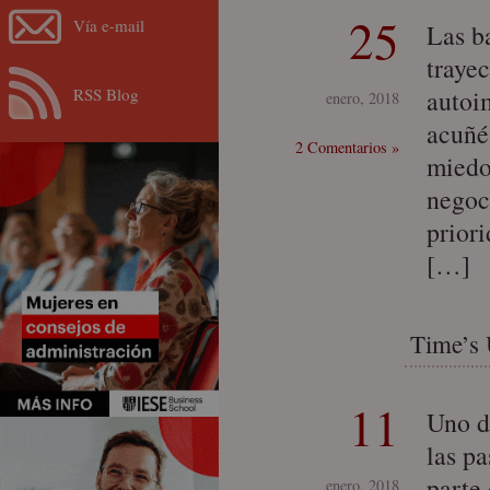
25
Vía e-mail
Las b
traye
RSS Blog
autoi
enero, 2018
acuñé
2 Comentarios »
miedo 
negoc
prior
[…]
Time’s 
11
Uno d
las pa
parte
enero, 2018