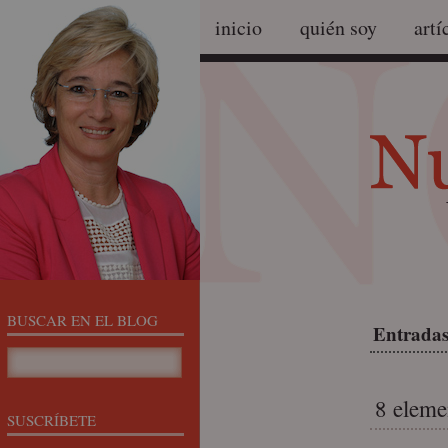
inicio
quién soy
artí
BUSCAR EN EL BLOG
Entradas
8 eleme
SUSCRÍBETE