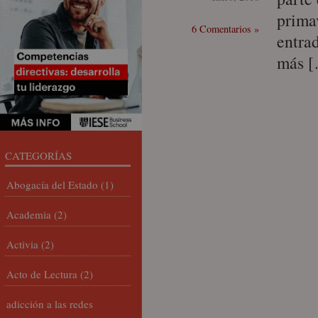
prima
6 Comentarios »
entra
más 
CATEGORÍAS
Abogacía del Estado
(1)
Academia
(2)
Activia
(2)
Acto de Lectura
(2)
adicción a las redes