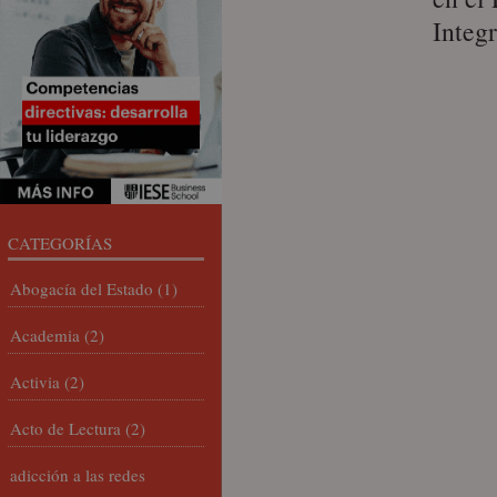
Integr
CATEGORÍAS
Abogacía del Estado
(1)
Academia
(2)
Activia
(2)
Acto de Lectura
(2)
adicción a las redes