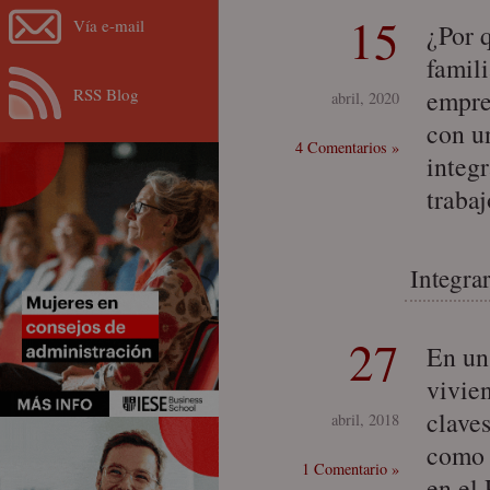
15
Vía e-mail
¿Por q
famil
RSS Blog
empre
abril, 2020
con u
4 Comentarios »
integr
trabaj
Integra
27
En un
vivien
claves
abril, 2018
como 
1 Comentario »
en el