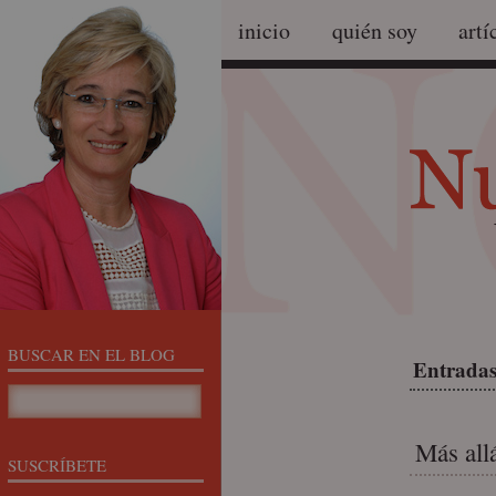
inicio
quién soy
artí
BUSCAR EN EL BLOG
Entradas
Más allá
SUSCRÍBETE