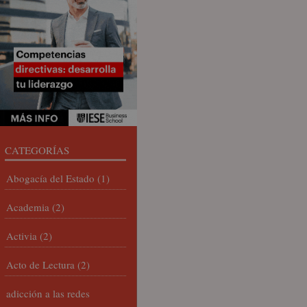
CATEGORÍAS
Abogacía del Estado
(1)
Academia
(2)
Activia
(2)
Acto de Lectura
(2)
adicción a las redes