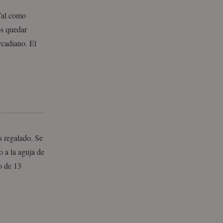
 Tal como
os quedar
rcadiano. El
s regalado. Se
 a la aguja de
o de 13