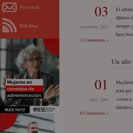
03
Vía e-mail
El sábad
dijimos e
RSS Blog
siempre y
noviembre, 2021
huso hor
2 Comentarios »
Un año 
01
Muchísim
nota que
«cosas a
abril, 2009
minutos]
8 Comentarios »