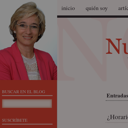
inicio
quién soy
artí
BUSCAR EN EL BLOG
Entradas
¿Horari
SUSCRÍBETE