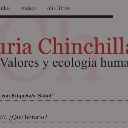
culos
videos
mis libros
 con Etiqueta/s ‘Salud’
o?. ¿Qué horario?