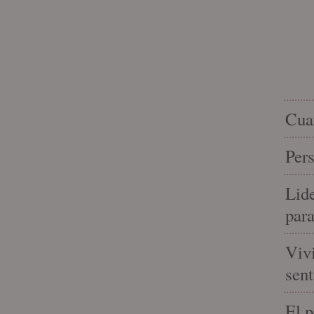
Cuan
Pers
Lide
para
Vivi
sent
El 