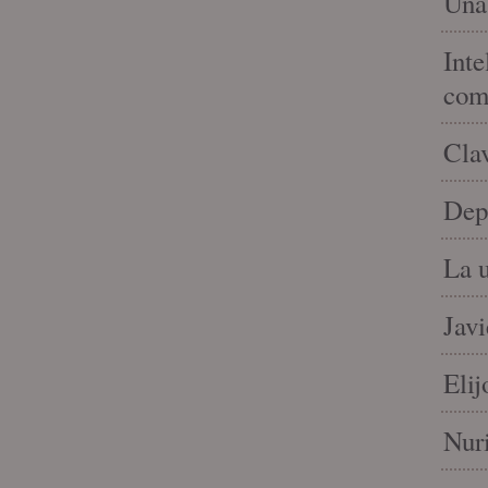
Una 
Inte
com
Clav
Depe
La u
Jav
Elij
Nuri