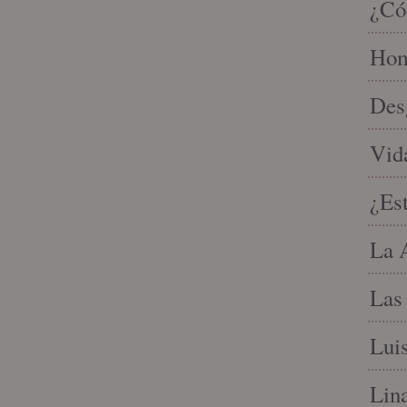
¿Có
Homb
Des
Vid
¿Est
La 
Las 
Lui
Lina