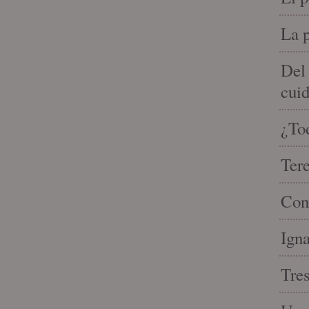
La p
Del
cui
¿Tod
Tere
Conv
Igna
Tres