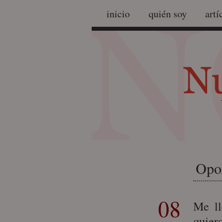
inicio
quién soy
artí
Opor
08
Me l
quier