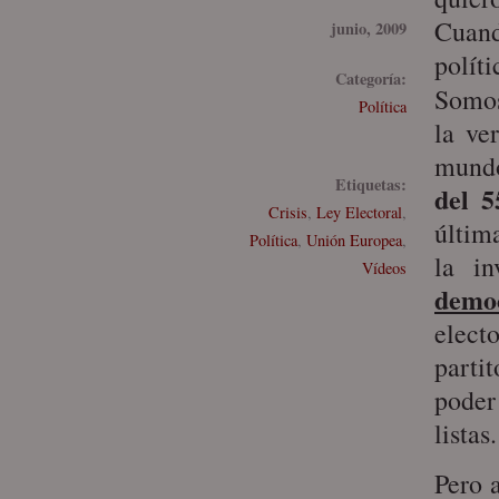
Cuand
junio, 2009
polít
Categoría:
Somo
Política
la ve
mundo
Etiquetas:
del 
Crisis
,
Ley Electoral
,
últim
Política
,
Unión Europea
,
la in
Vídeos
demo
elect
partit
poder
listas
Pero 