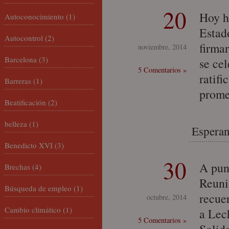
20
Hoy h
Autoconocimiento
(1)
Estad
Autocontrol
(2)
firma
noviembre, 2014
Barcelona
(3)
se ce
5 Comentarios »
ratifi
Barreras
(1)
prome
Beatificación
(2)
belleza
(1)
Esperan
Benedicto XVI
(3)
30
A pun
Brechas
(4)
Reuni
Búsqueda de empleo
(1)
recue
octubre, 2014
Cambio climático
(1)
a Lec
5 Comentarios »