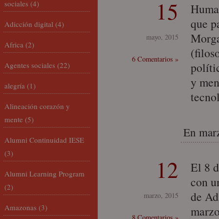
15
sociales
(4)
Human
que p
Adicción digital
(4)
Morga
mayo, 2015
Africa
(2)
(filos
6 Comentarios »
polít
Agentes sociales
(22)
y men
alegría
(1)
tecno
Alineación corazón y
mente
(5)
En marz
Alumni Continuidad IESE
(3)
12
El 8 
Alumni Learning Program
con u
(2)
de Ad
marzo, 2015
Amazonas
(3)
marzo
8 Comentarios »