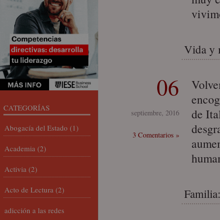
vivim
Vida y 
06
Volve
encogi
CATEGORÍAS
de Ita
septiembre, 2016
desgr
Abogacía del Estado
(1)
3 Comentarios »
aumen
Academia
(2)
human
Activia
(2)
Acto de Lectura
(2)
Familia
adicción a las redes