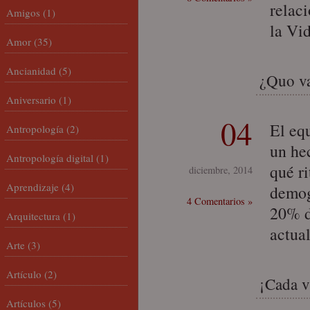
relac
Amigos
(1)
la Vi
Amor
(35)
Ancianidad
(5)
¿Quo va
Aniversario
(1)
04
El equ
Antropología
(2)
un he
Antropología digital
(1)
qué r
diciembre, 2014
Aprendizaje
(4)
demog
4 Comentarios »
20% d
Arquitectura
(1)
actua
Arte
(3)
Artículo
(2)
¡Cada v
Artículos
(5)