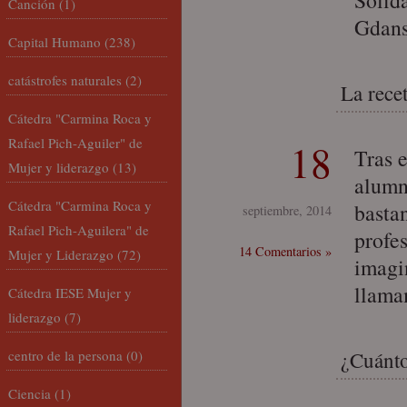
Solid
Canción
(1)
Gdans
Capital Humano
(238)
catástrofes naturales
(2)
La rece
Cátedra "Carmina Roca y
Rafael Pich-Aguiler" de
18
Tras e
Mujer y liderazgo
(13)
alumn
Cátedra "Carmina Roca y
bastan
septiembre, 2014
Rafael Pich-Aguilera" de
profe
14 Comentarios »
Mujer y Liderazgo
(72)
imagi
llama
Cátedra IESE Mujer y
liderazgo
(7)
centro de la persona
(0)
¿Cuánto
Ciencia
(1)