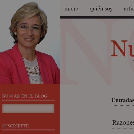
inicio
quién soy
artí
BUSCAR EN EL BLOG
Entradas 
Razones
SUSCRÍBETE