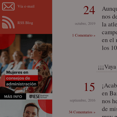
24
Vía e-mail
Aunqu
nos d
RSS Blog
la at
octubre, 2019
campe
1 Comentario »
en el
los 1
¡¡¡Vaya
15
¡Acab
en Ba
nos h
septiembre, 2016
de mi
34 Comentarios »
muy e