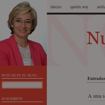
inicio
quién soy
artí
BUSCAR EN EL BLOG
Entradas
A una s
SUSCRÍBETE