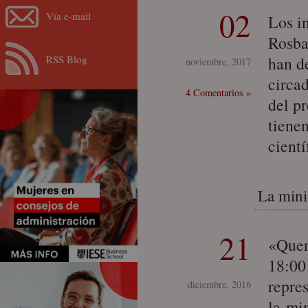
02
Vía e-mail
Los i
Rosba
RSS Blog
han d
noviembre, 2017
circa
4 Comentarios »
del p
tiene
cient
La minis
21
«Quer
18:00
repre
diciembre, 2016
la mi