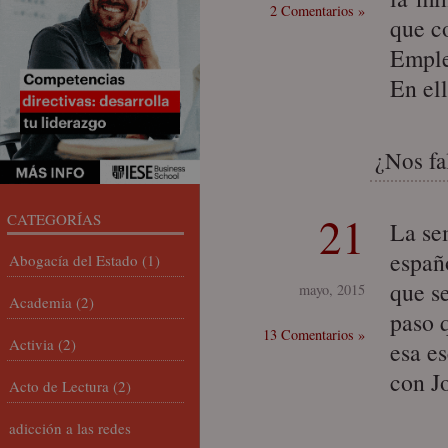
2 Comentarios »
que c
Emple
En el
¿Nos fa
21
CATEGORÍAS
La se
españ
Abogacía del Estado
(1)
que s
mayo, 2015
Academia
(2)
paso 
13 Comentarios »
Activia
(2)
esa e
con J
Acto de Lectura
(2)
adicción a las redes